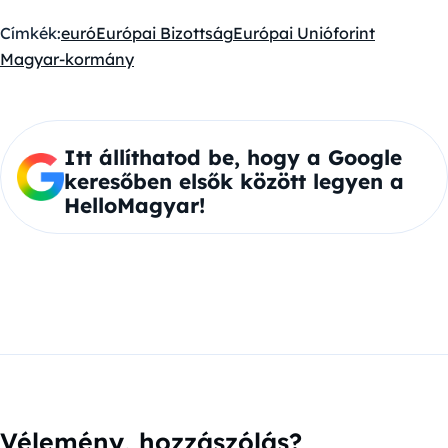
Címkék:
euró
Európai Bizottság
Európai Unió
forint
Magyar-kormány
Itt állíthatod be, hogy a Google
keresőben elsők között legyen a
HelloMagyar!
Vélemény, hozzászólás?