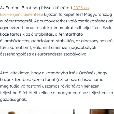
Az Európai Bizottság frissen közzétett
2026-os
konvergenciajelentése
kijózanító képet fest Magyarország
euróérettségéről. Az euróövezethez való csatlakozáshoz az
úgynevezett maastrichti kritériumokat kell teljesíteni. Ezek
közé tartozik az árstabilitás, a fenntartható
államháztartás, az árfolyam-stabilitás, az alacsony hosszú
távú kamatszint, valamint a nemzeti jogszabályok
összehangolása az eurórendszer szabályaival.
Attól eltekintve, hogy alkotmányba írták Orbánék, hogy
hazánk fizetőeszköze a forint (ezt persze a Tisza hamar
meg tudja változtatni), számos rövid távon nehezen
teljesíthető feltételt kellene a magyar euróhoz teljesítenie a
gazdaságnak.