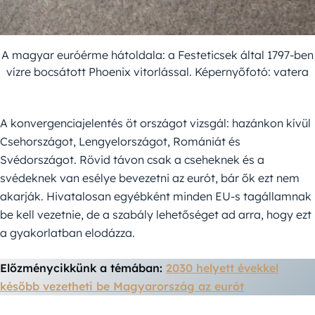
A magyar euróérme hátoldala: a Festeticsek által 1797-ben
vízre bocsátott Phoenix vitorlással. Képernyőfotó: vatera
A konvergenciajelentés öt országot vizsgál: hazánkon kívül
Csehországot, Lengyelországot, Romániát és
Svédországot. Rövid távon csak a cseheknek és a
svédeknek van esélye bevezetni az eurót, bár ők ezt nem
akarják. Hivatalosan egyébként minden EU-s tagállamnak
be kell vezetnie, de a szabály lehetőséget ad arra, hogy ezt
a gyakorlatban elodázza.
Előzménycikkünk a témában:
2030 helyett évekkel
később vezetheti be Magyarország az eurót