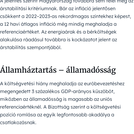
A jelentés szerint Magyarország továbbra sem felel meg az
árstabilitási kritériumnak. Bár az infláció jelentősen
csökkent a 2022–2023-as rekordmagas szintekhez képest,
a 12 havi átlagos infláció még mindig meghaladja a
referenciaértéket. Az energiaárak és a bérköltségek
alakulása ráadásul továbbra is kockázatot jelent az
árstabilitás szempontjából.
Államháztartás – államadósság
A költségvetési hiány meghaladja az euróbevezetéshez
megengedett 3 százalékos GDP-arányos küszöböt,
miközben az államadósság is magasabb az uniós
referenciaértéknél. A Bizottság szerint a költségvetési
pozíció romlása az egyik legfontosabb akadálya a
csatlakozásnak.