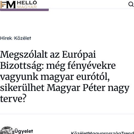
Ugrás a tartalomra
Hírek
Közélet
Megszólalt az Európai
Bizottság: még fényévekre
vagyunk magyar eurótól,
sikerülhet Magyar Péter nagy
terve?
Ügyelet
Közélet
Magyarország
Trend