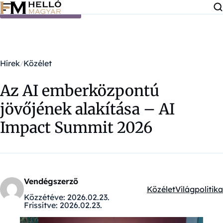
Ugrás a tartalomra
Hírek
Közélet
Az AI emberközpontú
jövőjének alakítása – AI
Impact Summit 2026
Vendégszerző
Közélet
Világpolitika
Kategóriák:
Közzétéve:
2026.02.23.
Frissítve:
2026.02.23.