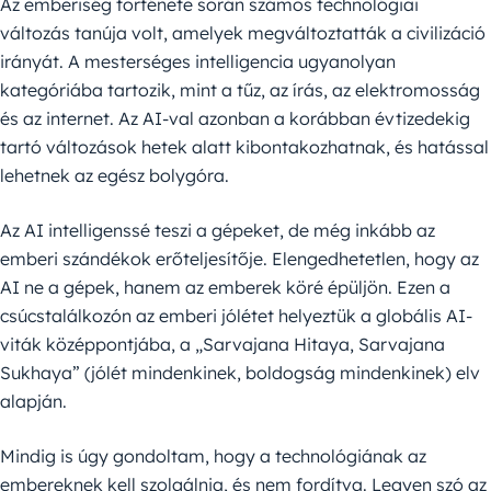
Az emberiség története során számos technológiai
változás tanúja volt, amelyek megváltoztatták a civilizáció
irányát. A mesterséges intelligencia ugyanolyan
kategóriába tartozik, mint a tűz, az írás, az elektromosság
és az internet. Az AI-val azonban a korábban évtizedekig
tartó változások hetek alatt kibontakozhatnak, és hatással
lehetnek az egész bolygóra.
Az AI intelligenssé teszi a gépeket, de még inkább az
emberi szándékok erőteljesítője. Elengedhetetlen, hogy az
AI ne a gépek, hanem az emberek köré épüljön. Ezen a
csúcstalálkozón az emberi jólétet helyeztük a globális AI-
viták középpontjába, a „Sarvajana Hitaya, Sarvajana
Sukhaya” (jólét mindenkinek, boldogság mindenkinek) elv
alapján.
Mindig is úgy gondoltam, hogy a technológiának az
embereknek kell szolgálnia, és nem fordítva. Legyen szó az