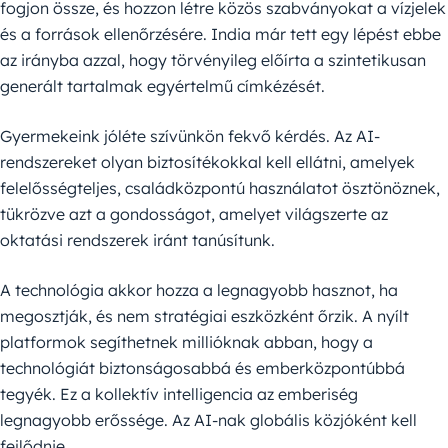
fogjon össze, és hozzon létre közös szabványokat a vízjelek
és a források ellenőrzésére. India már tett egy lépést ebbe
az irányba azzal, hogy törvényileg előírta a szintetikusan
generált tartalmak egyértelmű címkézését.
Gyermekeink jóléte szívünkön fekvő kérdés. Az AI-
rendszereket olyan biztosítékokkal kell ellátni, amelyek
felelősségteljes, családközpontú használatot ösztönöznek,
tükrözve azt a gondosságot, amelyet világszerte az
oktatási rendszerek iránt tanúsítunk.
A technológia akkor hozza a legnagyobb hasznot, ha
megosztják, és nem stratégiai eszközként őrzik. A nyílt
platformok segíthetnek millióknak abban, hogy a
technológiát biztonságosabbá és emberközpontúbbá
tegyék. Ez a kollektív intelligencia az emberiség
legnagyobb erőssége. Az AI-nak globális közjóként kell
fejlődnie.