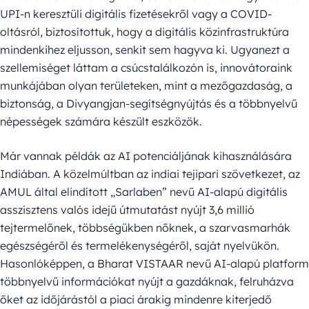
UPI-n keresztüli digitális fizetésekről vagy a COVID-
oltásról, biztosítottuk, hogy a digitális közinfrastruktúra
mindenkihez eljusson, senkit sem hagyva ki. Ugyanezt a
szellemiséget láttam a csúcstalálkozón is, innovátoraink
munkájában olyan területeken, mint a mezőgazdaság, a
biztonság, a Divyangjan-segítségnyújtás és a többnyelvű
népességek számára készült eszközök.
Már vannak példák az AI potenciáljának kihasználására
Indiában. A közelmúltban az indiai tejipari szövetkezet, az
AMUL által elindított „Sarlaben” nevű AI-alapú digitális
asszisztens valós idejű útmutatást nyújt 3,6 millió
tejtermelőnek, többségükben nőknek, a szarvasmarhák
egészségéről és termelékenységéről, saját nyelvükön.
Hasonlóképpen, a Bharat VISTAAR nevű AI-alapú platform
többnyelvű információkat nyújt a gazdáknak, felruházva
őket az időjárástól a piaci árakig mindenre kiterjedő