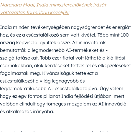
Narendra Modi, India miniszterelnökének írását
változatlan formában közöljük:
India minden tevékenységében nagyságrendet és energiát
hoz, és ez a csúcstalálkozó sem volt kivétel. Több mint 100
ország képviselői gyűltek össze. Az innovátorok
bemutatták a legmodernebb AI-termékeket és -
szolgáltatásokat. Több ezer fiatal volt látható a kiállítási
csarnokokban, akik kérdéseket tettek fel és elképzeléseket
fogalmaztak meg. Kíváncsiságuk tette ezt a
csúcstalálkozót a világ legnagyobb és
legdemokratikusabb AI-csúcstalálkozójává. Úgy vélem,
hogy ez egy fontos pillanat India fejlődési útjában, mert
valóban elindult egy tömeges mozgalom az AI innováció
és alkalmazás irányába.