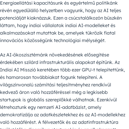
Energiaellátási kapacitásunk és egyértelmű politikánk
révén egyedülálló helyzetben vagyunk, hogy az AI teljes
potenciálját kiaknázzuk. Ezen a csúcstalálkozón büszkén
láttam, hogy indiai vállalatok indiai AI-modelleket és
alkalmazásokat mutattak be, amelyek tükrözik fiatal
innovációs közösségünk technológiai mélységét.
Az AI-ökoszisztémánk növekedésének elősegítése
érdekében szilárd infrastrukturális alapokat építünk. Az
Indiai AI Misszió keretében több ezer GPU-t telepítettünk,
és hamarosan továbbiakat fogunk telepíteni. A
világszínvonalú számítási teljesítményhez rendkívül
kedvező áron való hozzáféréssel még a legkisebb
startupok is globális szereplőkké válhatnak. Ezenkívül
létrehoztunk egy nemzeti AI-adatbázist, amely
demokratizálja az adatkészletekhez és az AI-modellekhez
való hozzáférést. A félvezetők és az adatinfrastruktúra