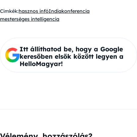
Címkék:
hasznos infó
India
konferencia
mesterséges intelligencia
Itt állíthatod be, hogy a Google
keresőben elsők között legyen a
HelloMagyar!
Vélemény, hozzászólás?