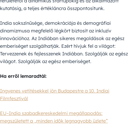
területétől a dinamikus startupokig és az alkalmazott
kutatásig, a teljes értékláncra összpontosítunk.
India sokszínűsége, demokráciája és demográfiai
dinamizmusa megfelelő légkört biztosít az inkluzív
innovációhoz. Az Indiában sikeres megoldások az egész
emberiséget szolgálhatják. Ezért hívjuk fel a világot:
Tervezzenek és fejlesszenek Indiában. Szolgálják az egész
világot. Szolgálják az egész emberiséget.
Ha erről lemaradtál:
Ingyenes vetítésekkel jön Budapestre a 10. Indiai
Filmfesztivál
EU–India szabadkereskedelmi megállapodás:
megszületett a „minden idők legnagyobb üzlete”