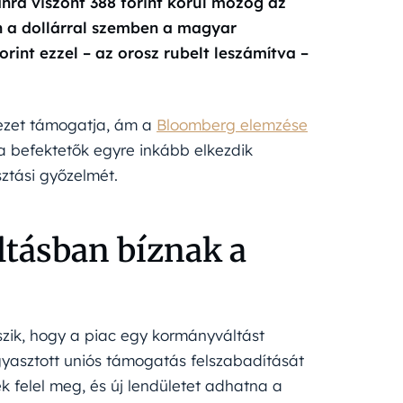
nra viszont 388 forint körül mozog az
n a dollárral szemben a magyar
orint ezzel – az orosz rubelt leszámítva –
ezet támogatja, ám a
Bloomberg elemzése
 a befektetők egyre inkább elkezdik
ztási győzelmét.
ltásban bíznak a
szik, hogy a piac egy kormányváltást
fagyasztott uniós támogatás felszabadítását
felel meg, és új lendületet adhatna a