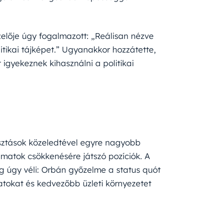
elője úgy fogalmazott: „Reálisan nézve
tikai tájképet.” Ugyanakkor hozzátette,
igyekeznek kihasználni a politikai
asztások közeledtével egyre nagyobb
matok csökkenésére játszó pozíciók. A
g úgy véli: Orbán győzelme a status quót
latokat és kedvezőbb üzleti környezetet