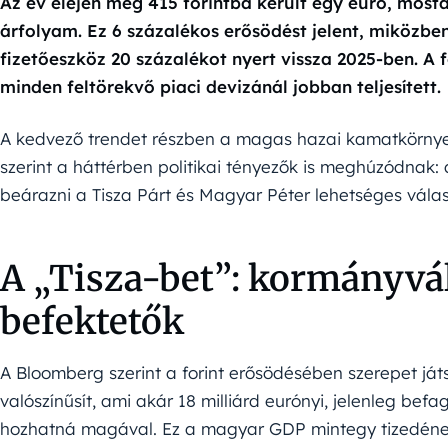
Az év elején még 415 forintba került egy euró, mosta
árfolyam. Ez 6 százalékos erősödést jelent, miközbe
fizetőeszköz 20 százalékot nyert vissza 2025-ben. A f
minden feltörekvő piaci devizánál jobban teljesített.
A kedvező trendet részben a magas hazai kamatkörny
szerint a háttérben politikai tényezők is meghúzódnak:
beárazni a Tisza Párt és Magyar Péter lehetséges válas
A „Tisza-bet”: kormányvá
befektetők
A Bloomberg szerint a forint erősödésében szerepet ját
valószínűsít, ami akár 18 milliárd eurónyi, jelenleg be
hozhatná magával. Ez a magyar GDP mintegy tizedének 