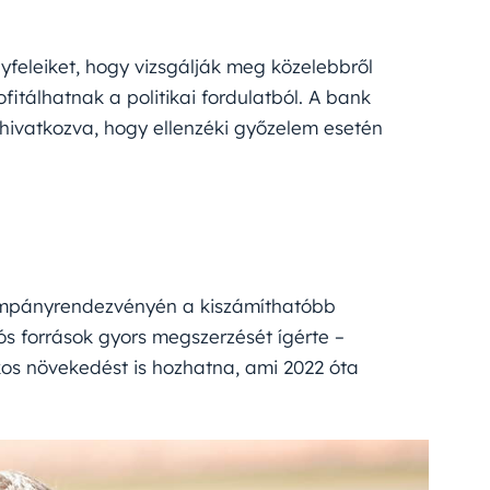
yfeleiket, hogy vizsgálják meg közelebbről
ofitálhatnak a politikai fordulatból. A bank
 hivatkozva, hogy ellenzéki győzelem esetén
ampányrendezvényén a kiszámíthatóbb
iós források gyors megszerzését ígérte –
kos növekedést is hozhatna, ami 2022 óta