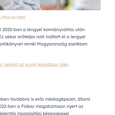
/Magyar Péter
ki 2023-ban a lengyel kormányváltás után
z akkor erőteljes ralit indított el a lengyel
rgatókönyvet remél Magyarország esetében
 teljesít az egyik legjobban idén
ben továbbra is erős médiagépezet, állami
2022-ben a Fidesz magabiztosan nyert az
 jelentős mozgósítási képességgel