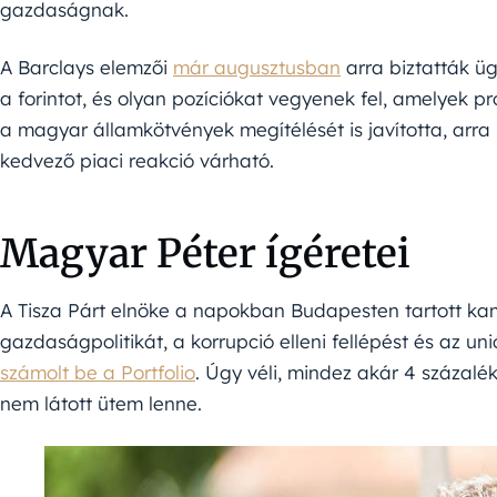
gazdaságnak.
A Barclays elemzői
már augusztusban
arra biztatták üg
a forintot, és olyan pozíciókat vegyenek fel, amelyek pr
a magyar államkötvények megítélését is javította, arra
kedvező piaci reakció várható.
Magyar Péter ígéretei
A Tisza Párt elnöke a napokban Budapesten tartott k
gazdaságpolitikát, a korrupció elleni fellépést és az un
számolt be a Portfolio
. Úgy véli, mindez akár 4 százalé
nem látott ütem lenne.