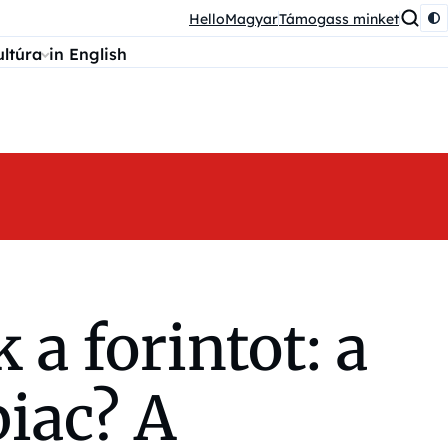
HelloMagyar
Támogass minket
ultúra
in English
 a forintot: a
piac? A