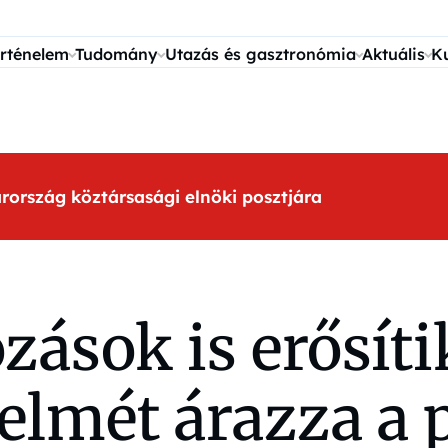
rténelem
Tudomány
Utazás és gasztronómia
Aktuális
K
arország köztársasági elnöki posztjára
zások is erősítik
elmét árazza a 