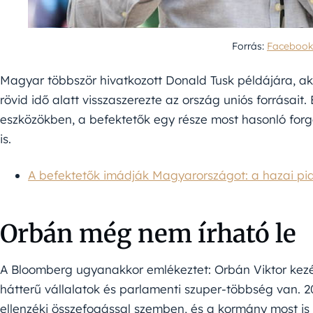
Forrás:
Facebook
Magyar többször hivatkozott Donald Tusk példájára, a
rövid idő alatt visszaszerezte az ország uniós forrásait. E
eszközökben, a befektetők egy része most hasonló fo
is.
A befektetők imádják Magyarországot: a hazai piac
Orbán még nem írható le
A Bloomberg ugyanakkor emlékeztet: Orbán Viktor kezé
hátterű vállalatok és parlamenti szuper-többség van. 
ellenzéki összefogással szemben, és a kormány most is