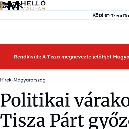
Ugrás a tartalomra
Közélet
Trend
Tö
Rendkívüli: A Tisza megnevezte jelöltjét Magy
Hírek
Magyarország
Politikai várako
Tisza Párt győz