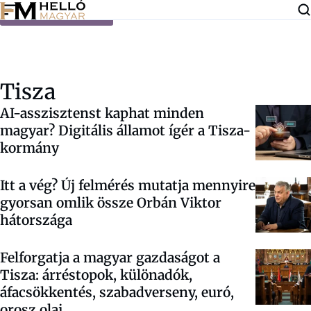
Ugrás a tartalomra
Tisza
AI-asszisztenst kaphat minden
magyar? Digitális államot ígér a Tisza-
kormány
Itt a vég? Új felmérés mutatja mennyire
gyorsan omlik össze Orbán Viktor
hátországa
Felforgatja a magyar gazdaságot a
Tisza: árréstopok, különadók,
áfacsökkentés, szabadverseny, euró,
orosz olaj