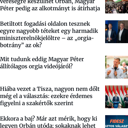
vereségre készülhet Orbán, Magyar
Péter pedig az alkotmányt is átírhatja
Betiltott fogadási oldalon tesznek
egyre nagyobb téteket egy harmadik
miniszterelnökjelöltre – az „orgia-
botrány” az ok?
Mit tudunk eddig Magyar Péter
állítólagos orgia videójáról?
Hiába vezet a Tisza, nagyon nem dőlt
még el a választás: ezekre érdemes
figyelni a szakértők szerint
Ekkora a baj? Már azt mérik, hogy ki
legyen Orbán utóda; sokaknak lehet