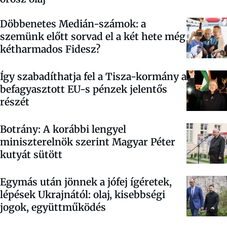
Döbbenetes Medián-számok: a
szemünk előtt sorvad el a két hete még
kétharmados Fidesz?
Így szabadíthatja fel a Tisza-kormány a
befagyasztott EU-s pénzek jelentős
részét
Botrány: A korábbi lengyel
miniszterelnök szerint Magyar Péter
kutyát sütött
Egymás után jönnek a jófej ígéretek,
lépések Ukrajnától: olaj, kisebbségi
jogok, együttműködés