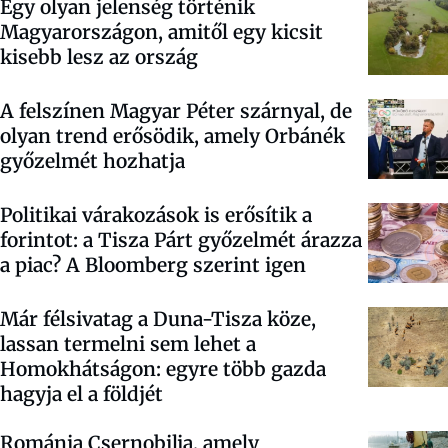
Egy olyan jelenség történik
Magyarországon, amitől egy kicsit
kisebb lesz az ország
A felszínen Magyar Péter szárnyal, de
olyan trend erősödik, amely Orbánék
győzelmét hozhatja
Politikai várakozások is erősítik a
forintot: a Tisza Párt győzelmét árazza
a piac? A Bloomberg szerint igen
Már félsivatag a Duna-Tisza köze,
lassan termelni sem lehet a
Homokhátságon: egyre több gazda
hagyja el a földjét
Románia Csernobilja, amely