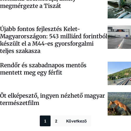
megmérgezte a Tiszát
Újabb fontos fejlesztés Kelet-
Magyarországon: 543 milliárd forintból
készült el a M44-es gyorsforgalmi
teljes szakasza
Rendőr és szabadnapos mentős
mentett meg egy férfit
Öt elképesztő, ingyen nézhető magyar
természetfilm
Bejegyzések la
1
2
Következő