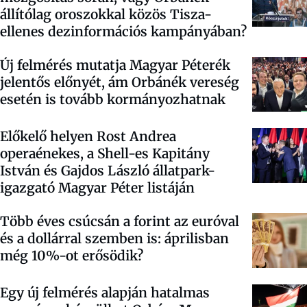
állítólag oroszokkal közös Tisza-
ellenes dezinformációs kampányában?
Új felmérés mutatja Magyar Péterék
jelentős előnyét, ám Orbánék vereség
esetén is tovább kormányozhatnak
Előkelő helyen Rost Andrea
operaénekes, a Shell-es Kapitány
István és Gajdos László állatpark-
igazgató Magyar Péter listáján
Több éves csúcsán a forint az euróval
és a dollárral szemben is: áprilisban
még 10%-ot erősödik?
Egy új felmérés alapján hatalmas