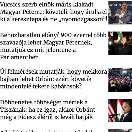
Vucsics szerb elnök máris kiakadt
Magyar Péterre: követeli, hogy árulja el
ki a keresztapa és ne „nyomozgasson”!
Behozhatatlan előny? 900 ezerrel több
szavazója lehet Magyar Péternek,
mutatjuk ez mit jelentene a
Parlamentben
Új felmérések mutatják, hogy mekkora
bajban lehet Orbán: ezért követik
mindenfelé fekete kabátosok?
Döbbenetes többséget mértek a
Tiszának: ha ez igaz, akkor Orbánt
még a Fidesz éléről is leválthatják