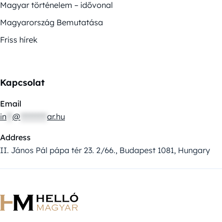
Magyar történelem – idővonal
Magyarország Bemutatása
Friss hírek
Kapcsolat
Email
in
**
@
*********
ar.hu
Address
II. János Pál pápa tér 23. 2/66., Budapest 1081, Hungary