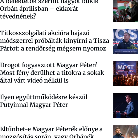
A befektetők szerint nagyot bukik
Orbán áprilisban – ekkorát
tévednének?
Titkosszolgálati akcióra hajazó
módszerrel próbálták kinyírni a Tisza
Pártot: a rendőrség mégsem nyomoz
Drogot fogyasztott Magyar Péter?
Most fény derülhet a titokra a sokak
által várt videó nélkül is
Ilyen együttműködésre készül
Putyinnal Magyar Péter
Eltűnhet-e Magyar Péterék előnye a
mozgósítás során, vagy Orbánék