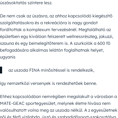
úszásoktatás színtere lesz.
De nem csak az úszásra, az ahhoz kapcsolódó kiegészítő
szolgáltatásokra és a rekreációra is nagy gondot
fordítottak a komplexum tervezésénél. Megtalálható az
épületben egy kiválóan felszerelt wellnessrészleg, jakuzzi,
szauna és egy bemelegítőterem is. A szurkolók a 600 fő
befogadására alkalmas lelátón foglalhatnak helyet,
ugyanis
az uszoda FINA minősítéssel is rendelkezik,
így nemzetközi versenyek is rendezhetőek benne.
Ehhez kapcsolódóan nemrégiben megalakult a városban a
MATE-GEAC sportegyesület, melynek életre hívása nem
valósulhatott volna meg az uszoda nélkül. A z egyesületnek
női és férfi vízilabda, úszó és szabadidősport-szakosztálya