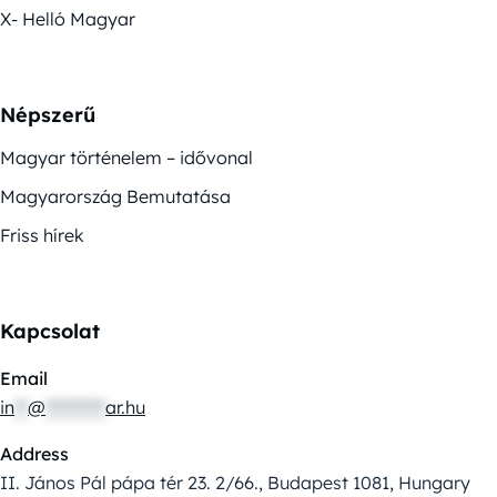
X- Helló Magyar
Népszerű
Magyar történelem – idővonal
Magyarország Bemutatása
Friss hírek
Kapcsolat
Email
in
**
@
*********
ar.hu
Address
II. János Pál pápa tér 23. 2/66., Budapest 1081, Hungary