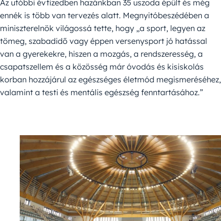
Az utóbbi évtizedben hazánkban 35 uszoda épült és még
ennék is több van tervezés alatt. Megnyitóbeszédében a
miniszterelnök világossá tette, hogy „a sport, legyen az
tömeg, szabadidő vagy éppen versenysport jó hatással
van a gyerekekre, hiszen a mozgás, a rendszeresség, a
csapatszellem és a közösség már óvodás és kisiskolás
korban hozzájárul az egészséges életmód megismeréséhez,
valamint a testi és mentális egészség fenntartásához.”