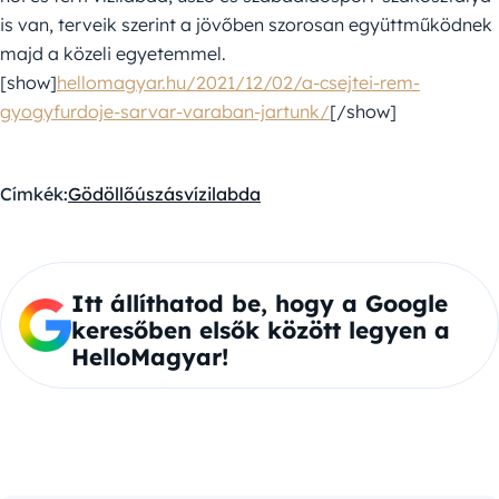
is van, terveik szerint a jövőben szorosan együttműködnek
majd a közeli egyetemmel.
[show]
hellomagyar.hu/2021/12/02/a-csejtei-rem-
gyogyfurdoje-sarvar-varaban-jartunk/
[/show]
Címkék:
Gödöllő
úszás
vízilabda
Itt állíthatod be, hogy a Google
keresőben elsők között legyen a
HelloMagyar!