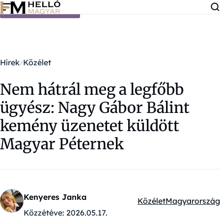
Ugrás a tartalomra
Hírek
Közélet
Nem hátrál meg a legfőbb
ügyész: Nagy Gábor Bálint
kemény üzenetet küldött
Magyar Péternek
Kenyeres Janka
Közélet
Magyarország
Kategóriák:
Közzétéve:
2026.05.17.