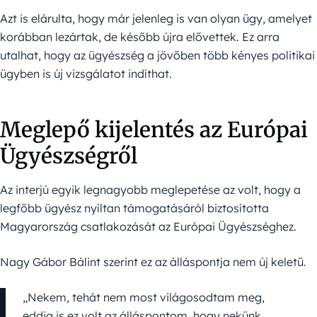
Azt is elárulta, hogy már jelenleg is van olyan ügy, amelyet
korábban lezártak, de később újra elővettek. Ez arra
utalhat, hogy az ügyészség a jövőben több kényes politikai
ügyben is új vizsgálatot indíthat.
Meglepő kijelentés az Európai
Ügyészségről
Az interjú egyik legnagyobb meglepetése az volt, hogy a
legfőbb ügyész nyíltan támogatásáról biztosította
Magyarország csatlakozását az Európai Ügyészséghez.
Nagy Gábor Bálint szerint ez az álláspontja nem új keletű.
„Nekem, tehát nem most világosodtam meg,
eddig is ez volt az álláspontom, hogy nekünk