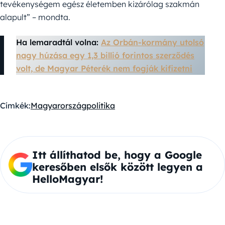
tevékenységem egész életemben kizárólag szakmán
alapult” – mondta.
Ha lemaradtál volna:
Az Orbán-kormány utolsó
nagy húzása egy 1,3 billió forintos szerződés
volt, de Magyar Péterék nem fogják kifizetni
Címkék:
Magyarország
politika
Itt állíthatod be, hogy a Google
keresőben elsők között legyen a
HelloMagyar!