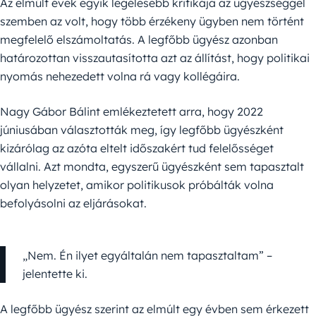
Az elmúlt évek egyik legélesebb kritikája az ügyészséggel
szemben az volt, hogy több érzékeny ügyben nem történt
megfelelő elszámoltatás. A legfőbb ügyész azonban
határozottan visszautasította azt az állítást, hogy politikai
nyomás nehezedett volna rá vagy kollégáira.
Nagy Gábor Bálint emlékeztetett arra, hogy 2022
júniusában választották meg, így legfőbb ügyészként
kizárólag az azóta eltelt időszakért tud felelősséget
vállalni. Azt mondta, egyszerű ügyészként sem tapasztalt
olyan helyzetet, amikor politikusok próbálták volna
befolyásolni az eljárásokat.
„Nem. Én ilyet egyáltalán nem tapasztaltam” –
jelentette ki.
A legfőbb ügyész szerint az elmúlt egy évben sem érkezett