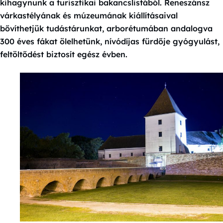
kihagynunk a turisztikai bakancslistából. Reneszánsz
várkastélyának és múzeumának kiállításaival
bővíthetjük tudástárunkat, arborétumában andalogva
300 éves fákat ölelhetünk, nívódíjas fürdője gyógyulást,
feltöltődést biztosít egész évben.