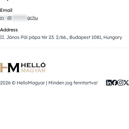
Email
in
**
@
*********
ar.hu
Address
II. János Pál pápa tér 23. 2/66., Budapest 1081, Hungary
2026 © HelloMagyar | Minden jog fenntartva!