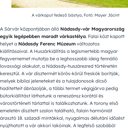
A várkaput fedező bástya, Fotó: Mayer Jácint
A Sárvár központjában álló
Nádasdy-vár Magyarország
egyik legépebben maradt várkastélya
. Falai közt kapott
helyet a
Nádasdy Ferenc Múzeum
változatos
kiállításaival. A Huszárkiállítás a legismertebb magyar
fegyvernemet mutatja be a leghosszabb ideig fennálló
lovassági alakulat, a Nádasdy-huszárezred történetén
keresztül. A vár dísztermét körös-körül freskók borítják,
melyek bibliai jeleneteket és a tulajdonosok dicső
haditetteit ábrázolják, a többi termet végigjárva pedig
bútorkiállítást láthatunk a reneszánsz korától és
várostörténeti tárlattal is találkozhatunk. A torony első
emeletén díszített szalon található, falain harmóniát
árasztó 18. századi mintákkal, nyugalmas délutáni időzést
nyújthatott a vár akkori lakóinak. A legfelső szobából