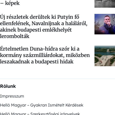
– képek
Új részletek derültek ki Putyin fő
ellenfelének, Navalnijnak a haláláról,
akinek budapesti emlékhelyét
lerombolták
Értelmetlen Duna-hídra szór ki a
kormány százmilliárdokat, miközben
leszakadnak a budapesti hidak
Rólunk
Impresszum
Helló Magyar – Gyakran Ismételt Kérdések
Helló Magyar – Szerkesztőségi irányelvek