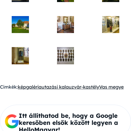
Címkék:
képgaléria
utazási kalauz
vár-kastély
Vas megye
Itt állíthatod be, hogy a Google
keresőben elsők között legyen a
HelloMagyar!