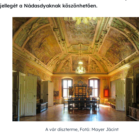
jellegét a Nádasdyaknak köszönhetően.
A vár díszterme, Fotó: Mayer Jácint