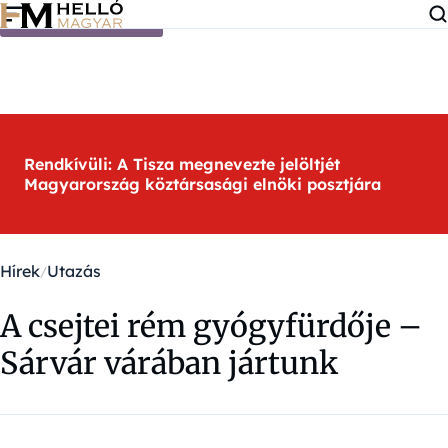
Ugrás a tartalomra
Rendkívüli: A Tisza megnevezte jelöltjét
Magyarország köztársasági elnöki posztjára
Hírek
Utazás
A csejtei rém gyógyfürdője –
Sárvár várában jártunk