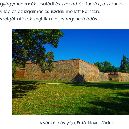
gyógymedencék, családi és szabadtéri fürdők, a szauna-
világ és az izgalmas csúszdák mellett korszerű
szolgáltatások segítik a teljes regenerálódást.
A vár két bástyája, Fotó: Mayer Jácint