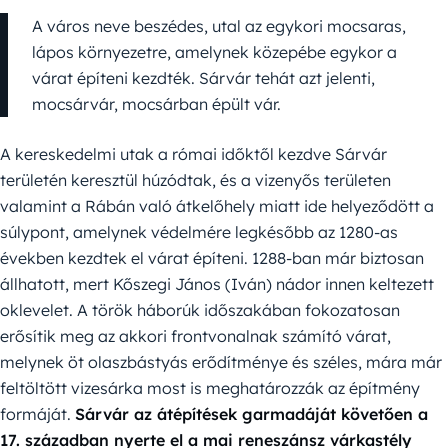
A város neve beszédes, utal az egykori mocsaras,
lápos környezetre, amelynek közepébe egykor a
várat építeni kezdték. Sárvár tehát azt jelenti,
mocsárvár, mocsárban épült vár.
A kereskedelmi utak a római időktől kezdve Sárvár
területén keresztül húzódtak, és a vizenyős területen
valamint a Rábán való átkelőhely miatt ide helyeződött a
súlypont, amelynek védelmére legkésőbb az 1280-as
években kezdtek el várat építeni. 1288-ban már biztosan
állhatott, mert Kőszegi János (Iván) nádor innen keltezett
oklevelet. A török háborúk időszakában fokozatosan
erősítik meg az akkori frontvonalnak számító várat,
melynek öt olaszbástyás erődítménye és széles, mára már
feltöltött vizesárka most is meghatározzák az építmény
formáját.
Sárvár az átépítések garmadáját követően a
17. században nyerte el a mai reneszánsz várkastély