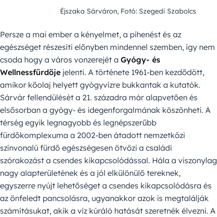
Éjszaka Sárváron, Fotó: Szegedi Szabolcs
Persze a mai ember a kényelmet, a pihenést és az
egészséget részesíti előnyben mindennel szemben, így nem
csoda hogy a város vonzerejét a
Gyógy- és
Wellnessfürdője
jelenti. A története 1961-ben kezdődött,
amikor kőolaj helyett gyógyvízre bukkantak a kutatók.
Sárvár fellendülését a 21. századra már alapvetően és
elsősorban a gyógy- és idegenforgalmának köszönheti. A
térség egyik legnagyobb és legnépszerűbb
fürdőkomplexuma a 2002-ben átadott nemzetközi
színvonalú fürdő egészségesen ötvözi a családi
szórakozást a csendes kikapcsolódással. Hála a viszonylag
nagy alapterületének és a jól elkülönülő tereknek,
egyszerre nyújt lehetőséget a csendes kikapcsolódásra és
az önfeledt pancsolásra, ugyanakkor azok is megtalálják
számításukat, akik a víz kúráló hatását szeretnék élvezni. A