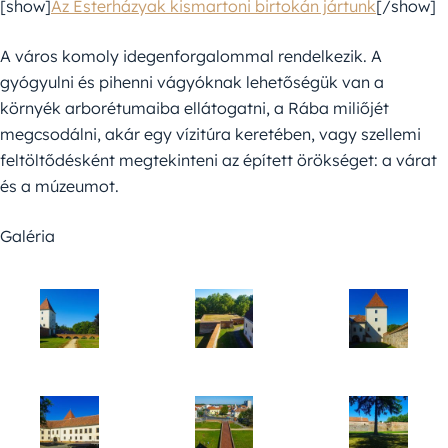
[show]
Az Esterházyak kismartoni birtokán jártunk
[/show]
A város komoly idegenforgalommal rendelkezik. A
gyógyulni és pihenni vágyóknak lehetőségük van a
környék arborétumaiba ellátogatni, a Rába miliőjét
megcsodálni, akár egy vízitúra keretében, vagy szellemi
feltöltődésként megtekinteni az épített örökséget: a várat
és a múzeumot.
Galéria