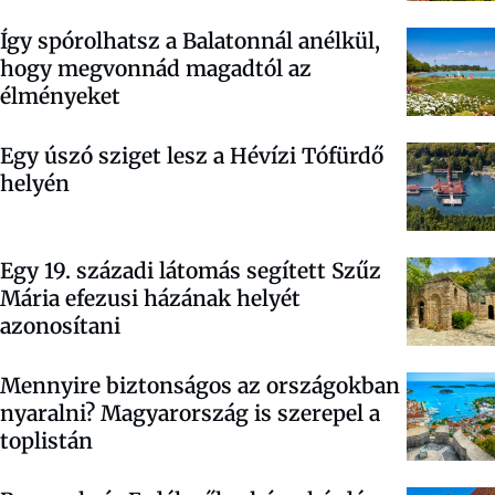
Így spórolhatsz a Balatonnál anélkül,
hogy megvonnád magadtól az
élményeket
Egy úszó sziget lesz a Hévízi Tófürdő
helyén
Egy 19. századi látomás segített Szűz
Mária efezusi házának helyét
azonosítani
Mennyire biztonságos az országokban
nyaralni? Magyarország is szerepel a
toplistán