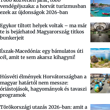
Több közvetlen járat, több
vendégéjszaka: a horvát turizmusban
ezek az újdonságok 2026-ban
Egykor tiltott helyek voltak – ma már
te is bejárhatod Magyarország titkos
bunkerjeit
Észak-Macedónia: egy bámulatos úti
cél, amit te sem akarsz kihagyni!
Húsvéti élmények Horvátországban a
magyar határtól nem messze:
óriástojások, hagyományok és tavaszi
programok
Törökországi utazás 2026-ban: amit a