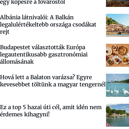
egy köpésre a fővárostól
Albánia látnivalói: A Balkán
legalulértékeltebb országa csodákat
rejt
Budapestet választották Európa
legautentikusabb gasztronómiai
állomásának
Hová lett a Balaton varázsa? Egyre
kevesebbet töltünk a magyar tengernél
Ez a top 5 hazai úti cél, amit idén nem
érdemes kihagyni!