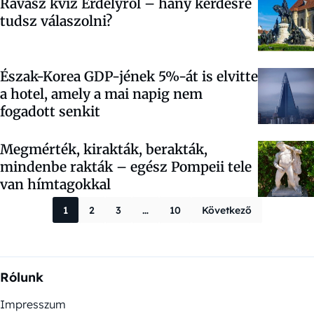
Ravasz kvíz Erdélyről – hány kérdésre
tudsz válaszolni?
Észak-Korea GDP-jének 5%-át is elvitte
a hotel, amely a mai napig nem
fogadott senkit
Megmérték, kirakták, berakták,
mindenbe rakták – egész Pompeii tele
van hímtagokkal
Bejegyzések la
1
2
3
…
10
Következő
Rólunk
Impresszum