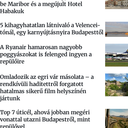
be Maribor és a megújult Hotel
Habakuk
5 kihagyhatatlan látnivaló a Velencei-
tónál, egy karnyújtásnyira Budapesttől
A Ryanair hamarosan nagyobb
poggyászokat is felenged ingyen a
repülőire
Omladozik az egri vár másolata – a
rendkívüli haditettről forgatott
hatalmas sikerű film helyszínén
jártunk
Top 7 úticél, ahová jobban megéri
vonattal utazni Budapestről, mint
repülővel