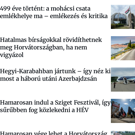
499 éve történt: a mohácsi csata
emlékhelye ma – emlékezés és kritika
Hatalmas bírságokkal rövidíthetnek
meg Horvátországban, ha nem
vigyázol
Hegyi-Karabahban jártunk – így néz ki
most a háború utáni Azerbajdzsán
Hamarosan indul a Sziget Fesztivál, így
sűrűbben fog közlekedni a HÉV
Hamarosan vége lehet a Horvátország