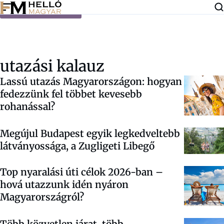
Ugrás a tartalomra
utazási kalauz
Lassú utazás Magyarországon: hogyan
fedezzünk fel többet kevesebb
rohanással?
Megújul Budapest egyik legkedveltebb
látványossága, a Zugligeti Libegő
Top nyaralási úti célok 2026-ban –
hová utazzunk idén nyáron
Magyarországról?