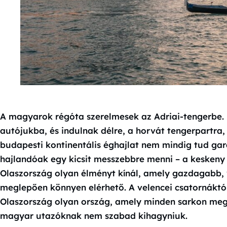
A magyarok régóta szerelmesek az Adriai-tengerbe. 
autójukba, és indulnak délre, a horvát tengerpartra
budapesti kontinentális éghajlat nem mindig tud gar
hajlandóak egy kicsit messzebbre menni – a keskeny 
Olaszország olyan élményt kínál, amely gazdagabb,
meglepően könnyen elérhető. A velencei csatornáktól
Olaszország olyan ország, amely minden sarkon megh
magyar utazóknak nem szabad kihagyniuk.