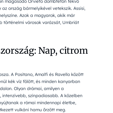
lákon magasodó Orvieto dombtetőn fekvő
 az ország bármelyikével vetekszik. Assisi,
helyszíne. Azok a magyarok, akik már
bb történelmi városok varázsát, Umbriát
szország: Nap, citrom
za. A Positano, Amalfi és Ravello között
nül kék víz fölött, és minden kanyarban
oldalon. Olyan drámai, amilyen a
 intenzívebb, színpadiasabb. A közelben
 nyújtanak a római mindennapi életbe,
etkezett vulkáni hamu őrzött meg.