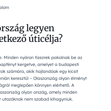
talom
ország legyen
tkező úticélja?
. Minden nyáron tízezrek pakolnak be az
 napfényt kergetve, amelyet a budapesti
zok számára, akik hajlandóak egy kicsit
nián keresztül – Olaszország olyan élményt
ágról meglepően könnyen elérhető. A
 Olaszország olyan ország, amely minden
ar utazóknak nem szabad kihagyniuk.