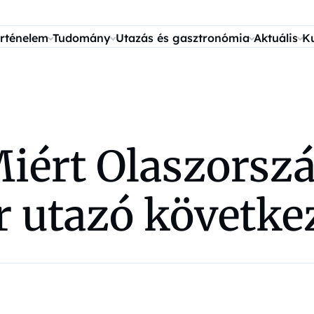
rténelem
Tudomány
Utazás és gasztronómia
Aktuális
K
Miért Olaszorsz
utazó következő