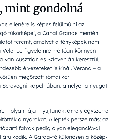
b, mint gondolná
pe ellenére is képes felülmúlni az
logó tükörképei, a Canal Grande mentén
latot teremt, amelyet a fényképek nem
 Velence figyelemre méltóan könnyen
 van Ausztrián és Szlovénián keresztül,
ndesebb élvezeteket is kínál. Verona – a
nyörűen megőrzött római kori
a Scrovegni-kápolnában, amelyet a nyugati
 – olyan tájat nyújtanak, amely egyszerre
ltötték a nyarakat. A lépték persze más: az
 tóparti falvak pedig olyan eleganciával
 árulkodik. A Garda-tó különösen a közép-