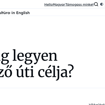
HelloMagyar
Támogass minket
ultúra
in English
ág legyen
 úti célja?