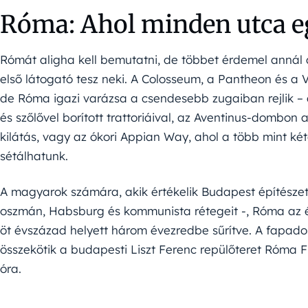
Róma: Ahol minden utca eg
Rómát aligha kell bemutatni, de többet érdemel annál 
első látogató tesz neki. A Colosseum, a Pantheon és a
de Róma igazi varázsa a csendesebb zugaiban rejlik –
és szőlővel borított trattoriáival, az Aventinus-dombon 
kilátás, vagy az ókori Appian Way, ahol a több mint két
sétálhatunk.
A magyarok számára, akik értékelik Budapest építészeti
oszmán, Habsburg és kommunista rétegeit -, Róma az él
öt évszázad helyett három évezredbe sűrítve. A fapado
összekötik a budapesti Liszt Ferenc repülőteret Róma Fiu
óra.