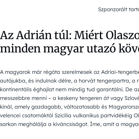
Szponzorált tar
Az Adrián túl: Miért Olasz
minden magyar utazó köve
A magyarok már régóta szerelmesek az Adriai-tengerbe
autójukba, és indulnak délre, a horvát tengerpartra, a
kontinentális éghajlat nem mindig tud garantálni. De a
messzebbre menni – a keskeny tengeren át vagy Szlové
kínál, amely gazdagabb, változatosabb és Magyarorsz
velencei csatornáktól Szicília vulkanikus partvidékéig
sarkon meghálálja a kíváncsiságot. Íme, amit a magy