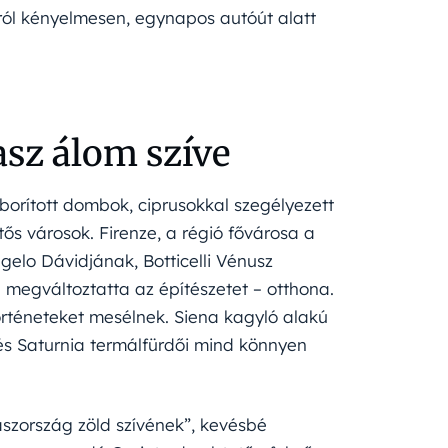
ól kényelmesen, egynapos autóút alatt
asz álom szíve
borított dombok, ciprusokkal szegélyezett
ős városok. Firenze, a régió fővárosa a
gelo Dávidjának, Botticelli Vénusz
 megváltoztatta az építészetet – otthona.
örténeteket mesélnek. Siena kagyló alakú
és Saturnia termálfürdői mind könnyen
zország zöld szívének”, kevésbé