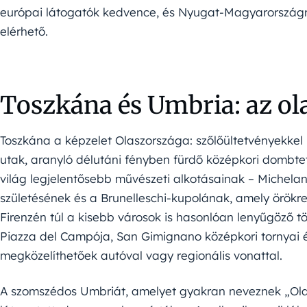
európai látogatók kedvence, és Nyugat-Magyarországr
elérhető.
Toszkána és Umbria: az ol
Toszkána a képzelet Olaszországa: szőlőültetvényekkel 
utak, aranyló délutáni fényben fürdő középkori dombtet
világ legjelentősebb művészeti alkotásainak – Michelan
születésének és a Brunelleschi-kupolának, amely örökre
Firenzén túl a kisebb városok is hasonlóan lenyűgöző t
Piazza del Campója, San Gimignano középkori tornyai 
megközelíthetőek autóval vagy regionális vonattal.
A szomszédos Umbriát, amelyet gyakran neveznek „Olas