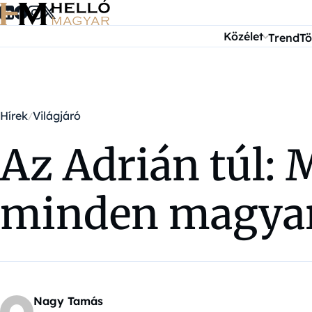
Ugrás a tartalomra
Közélet
Trend
Tö
Hírek
Világjáró
Az Adrián túl: 
minden magyar 
Nagy Tamás