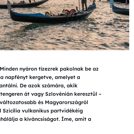
Minden nyáron tízezrek pakolnak be az
, a napfényt kergetve, amelyet a
antálni. De azok számára, akik
tengeren át vagy Szlovénián keresztül –
 változatosabb és Magyarországról
 Szicília vulkanikus partvidékéig
álálja a kíváncsiságot. Íme, amit a