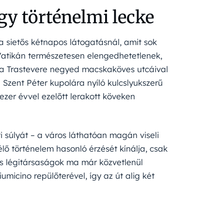
y történelmi lecke
a sietős kétnapos látogatásnál, amit sok
 Vatikán természetesen elengedhetetlenek,
 a Trastevere negyed macskaköves utcáival
a Szent Péter kupolára nyíló kulcslyukszerű
ezer évvel ezelőtt lerakott köveken
 súlyát – a város láthatóan magán viseli
ő történelem hasonló érzését kínálja, csak
s légitársaságok ma már közvetlenül
micino repülőterével, így az út alig két