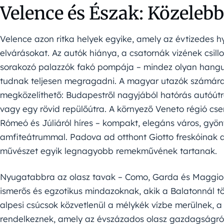
Velence és Észak: Közeleb
Velence azon ritka helyek egyike, amely az évtizedes hy
elvárásokat. Az autók hiánya, a csatornák vizének csil
sorakozó palazzók fakó pompája – mindez olyan hangu
tudnak teljesen megragadni. A magyar utazók számára
megközelíthető: Budapestről nagyjából hatórás autóútra
vagy egy rövid repülőútra. A környező Veneto régió cse
Rómeó és Júliáról híres – kompakt, elegáns város, gyö
amfiteátrummal. Padova ad otthont Giotto freskóinak 
művészet egyik legnagyobb remekművének tartanak.
Nyugatabbra az olasz tavak – Como, Garda és Maggiore
ismerős és egzotikus mindazoknak, akik a Balatonnál tö
alpesi csúcsok közvetlenül a mélykék vízbe merülnek, a
rendelkeznek, amely az évszázados olasz gazdagságról