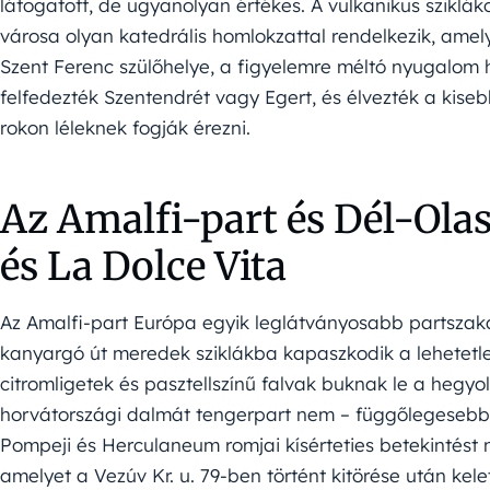
látogatott, de ugyanolyan értékes. A vulkanikus szik
városa olyan katedrális homlokzattal rendelkezik, amely
Szent Ferenc szülőhelye, a figyelemre méltó nyugalom 
felfedezték Szentendrét vagy Egert, és élvezték a kise
rokon léleknek fogják érezni.
Az Amalfi-part és Dél-Ola
és La Dolce Vita
Az Amalfi-part Európa egyik leglátványosabb partszakas
kanyargó út meredek sziklákba kapaszkodik a lehetetle
citromligetek és pasztellszínű falvak buknak le a hegy
horvátországi dalmát tengerpart nem – függőlegesebb,
Pompeji és Herculaneum romjai kísérteties betekintést
amelyet a Vezúv Kr. u. 79-ben történt kitörése után kel