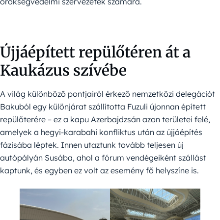
örökségvédelmi szervezetek számára.
Újjáépített repülőtéren át a
Kaukázus szívébe
A világ különböző pontjairól érkező nemzetközi delegációt
Bakuból egy különjárat szállította Fuzuli újonnan épített
repülőterére – ez a kapu Azerbajdzsán azon területei felé,
amelyek a hegyi-karabahi konfliktus után az újjáépítés
fázisába léptek. Innen utaztunk tovább teljesen új
autópályán Susába, ahol a fórum vendégeiként szállást
kaptunk, és egyben ez volt az esemény fő helyszíne is.