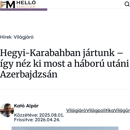
Ugrás a tartalomra
Hírek
Világjáró
Hegyi-Karabahban jártunk –
így néz ki most a háború utáni
Azerbajdzsán
Kató Alpár
Világjáró
Világpolitika
Világűr
Kategóriák:
Közzétéve:
2025.08.01.
Frissítve:
2026.04.24.