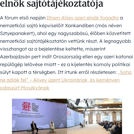
elnök sajtótájékoztatója
A fórum első napján
Ilham Alijev azeri elnök fogadta
a
nemzetközi sajtó képviselőit
Xankəndi
ben (más néven
Sztyepanakert), ahol egy nagyszabású, élőben közvetített
nemzetközi sajtótájékoztatón vettünk részt. A legnagyobb
visszhangot az a bejelentése keltette, miszerint
Azerbajdzsán pert indít Oroszország ellen egy azeri katonai
repülőgép lelövése miatt – ez a kijelentés komoly politikai
súlyt kapott a térségben. Itt írtunk erről részletesen:
„Soha
ne adják fel” – Aliyev üzent Ukrajnának, és keményen
odaszúrt Moszkvának