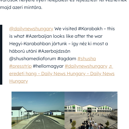
majd azeri mintára.
@dailynewshungary
We visited #Karabakh – this
is what #Azerbaijan looks like after the war
Hegyi-Karabahban jártunk – így néz ki most a
háború utáni #Azerbajdzsán
@shushamediaforum #agdam
#shusha
#presstrip
#hellomagyar
#dailynewshungary
♬
eredeti hang – Daily News Hungary – Daily News
Hungary