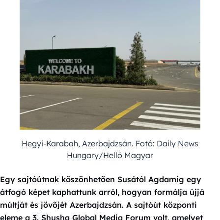
Hegyi-Karabah, Azerbajdzsán. Fotó: Daily News
Hungary/Helló Magyar
Egy sajtóútnak köszönhetően Susától Agdamig egy
átfogó képet kaphattunk arról, hogyan formálja újjá
múltját és jövőjét Azerbajdzsán. A sajtóút központi
eleme a 3. Shusha Global Media Forum volt, amelyet