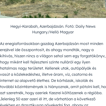
Hegyi-Karabah, Azerbajdzsán. Fotó: Daily News
Hungary/Helló Magyar
Az enegiaforrásokban gazdag Azerbajdzsán most minden
erejével ide összpontosít, és ahogy mondták, nagy a
kihívás, hiszen nincs a világon sehol sem egy forgatókönyv,
hogy miként kell fejleszteni szinte nulláról egy ilyen
hatalmas nagy területet. Kellenek utak, autópályák és
vasút a közlekedéshez, illetve áram, víz, csatorna és
internet az alapvető élethez. De kórházak, iskolák és
további közintézmények is hiányoznak, amit pótolni kell, ha
azt szeretnék, hogy azeriek tízezrei költözzenek a régióba.
Jelenleg 50 ezer azeri él itt, de várhatóan a következő
években ez drasztikusan növekedni fog, ahogy az