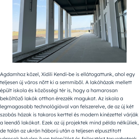
Agdamhoz közel, Xidili Kendi-be is ellátogattunk, ahol egy
teljesen új város nőtt ki a semmiből. A lakóházak mellett
épült iskola és közösségi tér is, hogy a hamarosan
beköltöző lakók otthon érezzék magukat. Az iskola a
legmagasabb technológiával van felszerelve, de az új két
szobás házak is takaros kerttel és modern kinézettel várják
a leendő lakókat. Ezek az új projektek mind példa nélküliek,
de talán az ukrán háború után a teljesen elpusztított
városok helyére ilyen települést és fejlesztést tervezhetnek