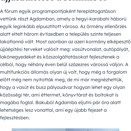
A fórum egyik programpontjaként tereplátogatáson
vettünk részt Agdamban, amely a hegyi-karabahi háború
egyik leginkább elpusztított városa. Az örmény ellenőrzés
alatt eltelt három évtizedben a település szinte teljesen
lakatlanná vált. Most azonban az azeri kormány elképesztő
újjáépítési terveket valósít meg: vasútvonalat, autópályát,
lakónegyedeket és közszolgáltatásokat fejlesztenek a
célból, hogy néhány éven belül százezres várossá váljon. A
multifunkciós állomás olyan új volt, hogy még a forgalom
előtt még nem nyitották meg, de mi már megnézhettük,
hogy a vasút és busz pályaudvar hogyan lehet egy olyan
közösségi tér, ami éttermet, könyvtárat és boltokat is
magába foglal. Bakuból Agdamba eljutni pár óra alatt
lehetséges lesz vonattal, ami egy újabb fejezet a
fejlesztésben.