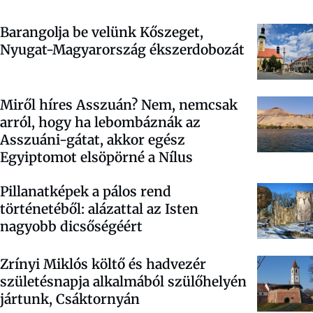
Barangolja be velünk Kőszeget,
Nyugat-Magyarország ékszerdobozát
Miről híres Asszuán? Nem, nemcsak
arról, hogy ha lebombáznák az
Asszuáni-gátat, akkor egész
Egyiptomot elsöpörné a Nílus
Pillanatképek a pálos rend
történetéből: alázattal az Isten
nagyobb dicsőségéért
Zrínyi Miklós költő és hadvezér
születésnapja alkalmából szülőhelyén
jártunk, Csáktornyán