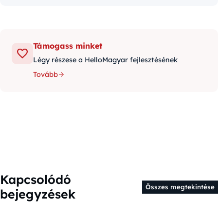
Támogass minket
Légy részese a HelloMagyar fejlesztésének
Tovább
Kapcsolódó
Összes megtekintése
bejegyzések