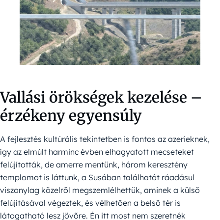
Vallási örökségek kezelése –
érzékeny egyensúly
A fejlesztés kultúrális tekintetben is fontos az azerieknek,
így az elmúlt harminc évben elhagyatott mecseteket
felújították, de amerre mentünk, három keresztény
templomot is láttunk, a Susában találhatót ráadásul
viszonylag közelről megszemlélhettük, aminek a külső
felújításával végeztek, és vélhetően a belső tér is
látogatható lesz jövőre. Én itt most nem szeretnék