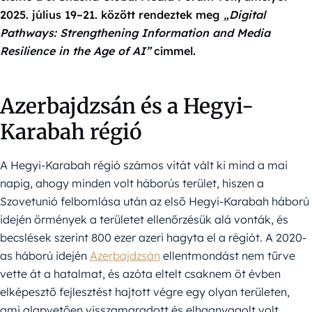
2025. július 19–21. között rendeztek meg
„Digital
Pathways: Strengthening Information and Media
Resilience in the Age of AI”
címmel.
Azerbajdzsán és a Hegyi-
Karabah régió
A Hegyi-Karabah régió számos vitát vált ki mind a mai
napig, ahogy minden volt háborús terület, hiszen a
Szovetunió felbomlása után az első Hegyi-Karabah háború
idején örmények a területet ellenőrzésük alá vonták, és
becslések szerint 800 ezer azeri hagyta el a régiót. A 2020-
as háború idején
Azerbajdzsán
ellentmondást nem tűrve
vette át a hatalmat, és azóta eltelt csaknem öt évben
elképesztő fejlesztést hajtott végre egy olyan területen,
ami alapvetően visszamaradott és elhagnyagolt volt