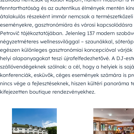
fenntarthatóság és az autentikus élmények mentén kíná
átalakulás részeként immár nemcsak a természetközeli
eseményekre, gasztronómiára és városi kapcsolódásra i
Petrovič tájékoztatójában. Jelenleg 137 modern szobáv
négyzetméteres wellnessvilággal – szaunákkal, sóteráp
egészen különleges gasztronómiai koncepcióval várják
helyi alapanyagokat teszi újrafelfedezhetővé. A DJ-e
szállóvendégeknek szólnak: a cél, hogy a helyiek is sajá
konferenciák, esküvők, céges események számára is pro
nincs vége a fejlesztéseknek, hiszen kültéri panoráma 
kifejezetten boutique rendezvényekhez.