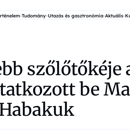
rténelem
Tudomány
Utazás és gasztronómia
Aktuális
K
ebb szőlőtőkéje
atkozott be Mar
 Habakuk