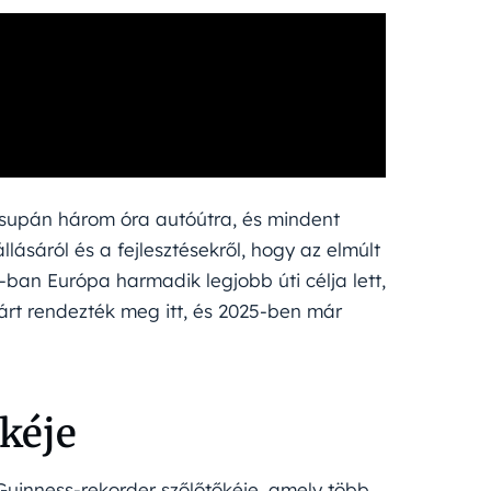
supán három óra autóútra, és mindent
lásáról és a fejlesztésekről, hogy az elmúlt
ban Európa harmadik legjobb úti célja lett,
rt rendezték meg itt, és 2025-ben már
őkéje
Guinness-rekorder szőlőtőkéje, amely több