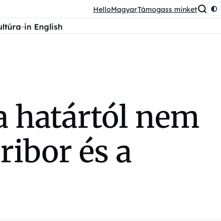
HelloMagyar
Támogass minket
ultúra
in English
 a határtól nem
ibor és a