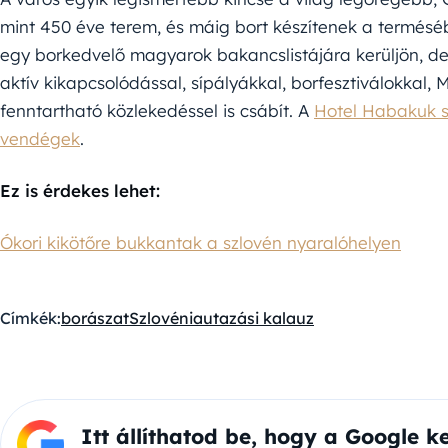
mint 450 éve terem, és máig bort készítenek a termés
egy borkedvelő magyarok bakancslistájára kerüljön, de 
aktív kikapcsolódással, sípályákkal, borfesztiválokkal, 
fenntartható közlekedéssel is csábít. A
Hotel Habakuk sz
vendégek
.
Ez is érdekes lehet:
Ókori kikötőre bukkantak a szlovén nyaralóhelyen
Címkék:
borászat
Szlovénia
utazási kalauz
Itt állíthatod be, hogy a Google k