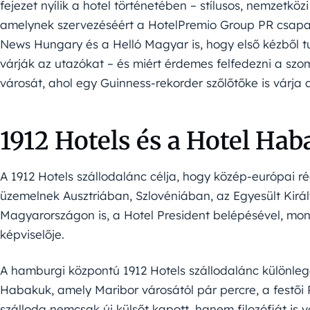
fejezet nyílik a hotel történetében – stílusos, nemzetk
amelynek szervezéséért a HotelPremio Group PR csapata 
News Hungary és a Helló Magyar is, hogy első kézből t
várják az utazókat – és miért érdemes felfedezni a sz
városát, ahol egy Guinness-rekorder szőlőtőke is várja 
1912 Hotels és a Hotel H
A 1912 Hotels szállodalánc célja, hogy közép-európai rég
üzemelnek Ausztriában, Szlovéniában, az Egyesült Királ
Magyarországon is, a Hotel President belépésével, mon
képviselője.
A hamburgi központú 1912 Hotels szállodalánc különleg
Habakuk, amely Maribor városától pár percre, a festői 
szálloda nemcsak új külsőt kapott, hanem filozófiát is vá