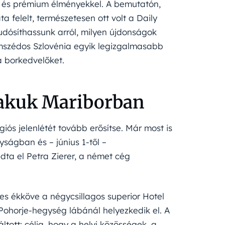
özi és prémium élményekkel. A bemutatón,
felelt, természetesen ott volt a Daily
udósíthassunk arról, milyen újdonságok
omszédos Szlovénia egyik legizgalmasabb
a borkedvelőket.
abakuk Mariborban
iós jelenlétét tovább erősítse. Már most is
yságban és – június 1-től –
dta el Petra Zierer, a német cég
es ékköve a négycsillagos superior Hotel
Pohorje-hegység lábánál helyezkedik el. A
ltott: célja, hogy a helyi közösségek, a