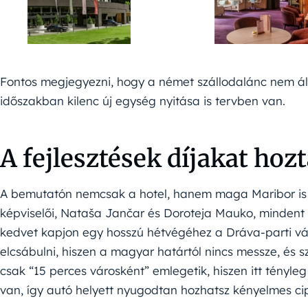
Fontos megjegyezni, hogy a német szállodalánc nem ál
időszakban kilenc új egység nyitása is tervben van.
A fejlesztések díjakat ho
A bemutatón nemcsak a hotel, hanem maga Maribor is elho
képviselői, Nataša Jančar és Doroteja Mauko, mindent
kedvet kapjon egy hosszú hétvégéhez a Dráva-parti vár
elcsábulni, hiszen a magyar határtól nincs messze, és s
csak “15 perces városként” emlegetik, hiszen itt tényle
van, így autó helyett nyugodtan hozhatsz kényelmes ci