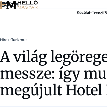
Ugrás a tartalomra
Közélet
Trend
Tö
Hírek
Turizmus
A világ legöreg
messze: így mut
megújult Hotel