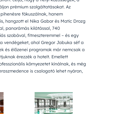
ljon prémium szolgáltatásokat. Az
 pihenésre fókuszálnak, hanem
s, hangzott el Nika Gabor és Matic Drozg
al, panorámás kilátással, 740
iás szobával, fitneszteremmel – és egy
 a vendégeket, ahol Gregor Jabuka séf a
stek és élőzenei programok már nemcsak a
tjuknak érezzék a hotelt. Emellett
fesszionális környezetet kínálnak, és még
teraszmedence is csalogató lehet nyáron,