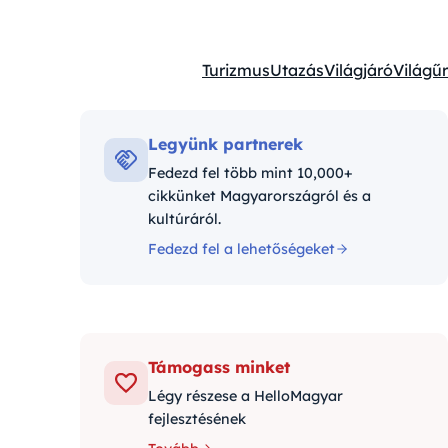
Turizmus
Utazás
Világjáró
Világűr
Kategóriák:
Legyünk partnerek
Fedezd fel több mint 10,000+
cikkünket Magyarországról és a
kultúráról.
Fedezd fel a lehetőségeket
Támogass minket
Légy részese a HelloMagyar
fejlesztésének