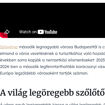
Szlovénia
második legnagyobb városa Budapesttől is c
elmond a város vezetésének a turisztikához való hozzáál
években sorra kapják a nemzetközi elismeréseket: 2023-
2024-ben a második legfenntarthatóbb karácsonyi vásá
Európa legzöldebb városaként tartják számon.
A világ legöregebb szőlőt
A város egyik legismertebb kincse a világ legöregebb, 