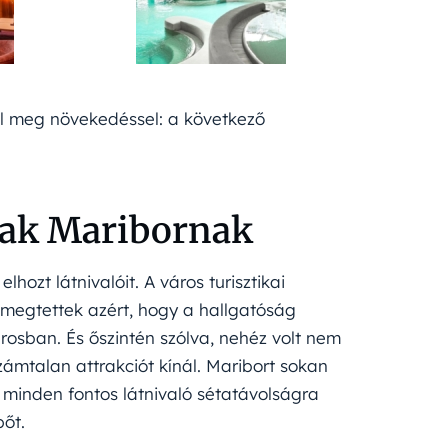
l meg növekedéssel: a következő
ztak Maribornak
zt látnivalóit. A város turisztikai
 megtettek azért, hogy a hallgatóság
osban. És őszintén szólva, nehéz volt nem
zámtalan attrakciót kínál. Maribort sokan
g minden fontos látnivaló sétatávolságra
pőt.