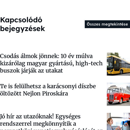
Kapcsolódó
Összes megtekintése
bejegyzések
Csodás álmok jönnek: 10 év múlva
kizárólag magyar gyártású, high-tech
buszok járják az utakat
Te is felülhetsz a karácsonyi díszbe
öltözött Nejlon Piroskára
Jó hír az utazóknak! Egységes
rendszerrel megkönnyítik a