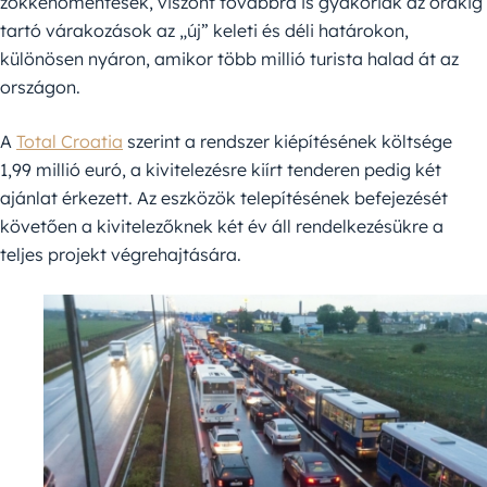
zökkenőmentesek, viszont továbbra is gyakoriak az órákig
tartó várakozások az „új” keleti és déli határokon,
különösen nyáron, amikor több millió turista halad át az
országon.
A
Total Croatia
szerint a rendszer kiépítésének költsége
1,99 millió euró, a kivitelezésre kiírt tenderen pedig két
ajánlat érkezett. Az eszközök telepítésének befejezését
követően a kivitelezőknek két év áll rendelkezésükre a
teljes projekt végrehajtására.