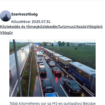
Szerkesztőség
Közzétéve:
2025.07.31.
Közlekedés és tömegközlekedés
Turizmus
Utazás
Világjáró
Kategóriák:
Világűr
Több kilométeres sor az M1-es autópálya Bécsbe