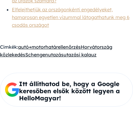
az utazók számára?
Elfelejthetjük az országonkénti engedélyeket,
hamarosan egyetlen vízummal látogathatunk meg 6
csodás országot
Címkék:
autó+motor
határellenőrzés
Horvátország
közlekedés
Schengen
utazás
utazási kalauz
Itt állíthatod be, hogy a Google
keresőben elsők között legyen a
HelloMagyar!