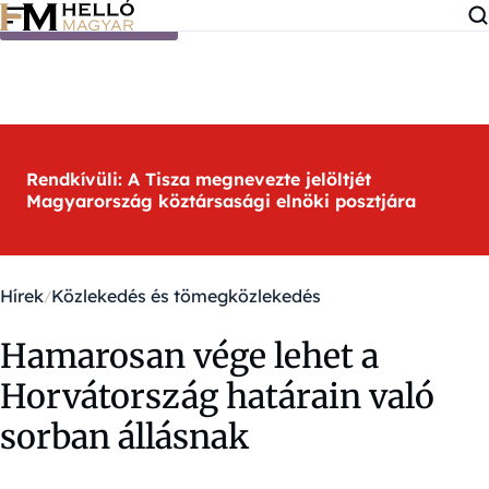
Ugrás a tartalomra
Rendkívüli: A Tisza megnevezte jelöltjét
Magyarország köztársasági elnöki posztjára
Hírek
Közlekedés és tömegközlekedés
Hamarosan vége lehet a
Horvátország határain való
sorban állásnak