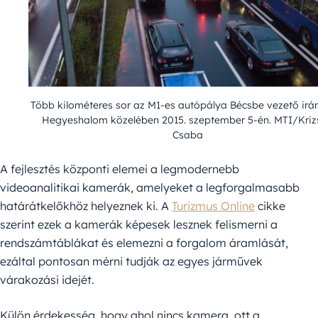
Több kilométeres sor az M1-es autópálya Bécsbe vezető ir
Hegyeshalom közelében 2015. szeptember 5-én. MTI/Kriz
Csaba
A fejlesztés központi elemei a legmodernebb
videoanalitikai kamerák, amelyeket a legforgalmasabb
határátkelőkhöz helyeznek ki. A
Turizmus Online
cikke
szerint ezek a kamerák képesek lesznek felismerni a
rendszámtáblákat és elemezni a forgalom áramlását,
ezáltal pontosan mérni tudják az egyes járművek
várakozási idejét.
Külön érdekesség, hogy ahol nincs kamera, ott a