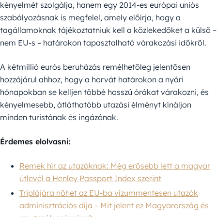
kényelmét szolgálja, hanem egy 2014-es európai uniós
szabályozásnak is megfelel, amely előírja, hogy a
tagállamoknak tájékoztatniuk kell a közlekedőket a külső –
nem EU-s – határokon tapasztalható várakozási időkről.
A kétmillió eurós beruházás remélhetőleg jelentősen
hozzájárul ahhoz, hogy a horvát határokon a nyári
hónapokban se kelljen többé hosszú órákat várakozni, és
kényelmesebb, átláthatóbb utazási élményt kínáljon
minden turistának és ingázónak.
Érdemes elolvasni:
Remek hír az utazóknak: Még erősebb lett a magyar
útlevél a Henley Passport Index szerint
Triplájára nőhet az EU-ba vízummentesen utazók
adminisztrációs díja – Mit jelent ez Magyarország és