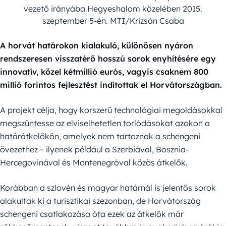
vezető irányába Hegyeshalom közelében 2015.
szeptember 5-én. MTI/Krizsán Csaba
A horvát határokon kialakuló, különösen nyáron
rendszeresen visszatérő hosszú sorok enyhítésére egy
innovatív, közel kétmillió eurós, vagyis csaknem 800
millió forintos fejlesztést indítottak el Horvátországban.
A projekt célja, hogy korszerű technológiai megoldásokkal
megszüntesse az elviselhetetlen torlódásokat azokon a
határátkelőkön, amelyek nem tartoznak a schengeni
övezethez – ilyenek például a Szerbiával, Bosznia-
Hercegovinával és Montenegróval közös átkelők.
Korábban a szlovén és magyar határnál is jelentős sorok
alakultak ki a turisztikai szezonban, de Horvátország
schengeni csatlakozása óta ezek az átkelők már