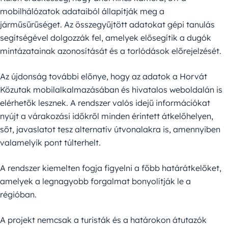
mobilhálózatok adataiból állapítják meg a
járműsűrűséget. Az összegyűjtött adatokat gépi tanulás
segítségével dolgozzák fel, amelyek elősegítik a dugók
mintázatainak azonosítását és a torlódások előrejelzését.
Az újdonság további előnye, hogy az adatok a Horvát
Közutak mobilalkalmazásában és hivatalos weboldalán is
elérhetők lesznek. A rendszer valós idejű információkat
nyújt a várakozási időkről minden érintett átkelőhelyen,
sőt, javaslatot tesz alternatív útvonalakra is, amennyiben
valamelyik pont túlterhelt.
A rendszer kiemelten fogja figyelni a főbb határátkelőket,
amelyek a legnagyobb forgalmat bonyolítják le a
régióban.
A projekt nemcsak a turisták és a határokon átutazók