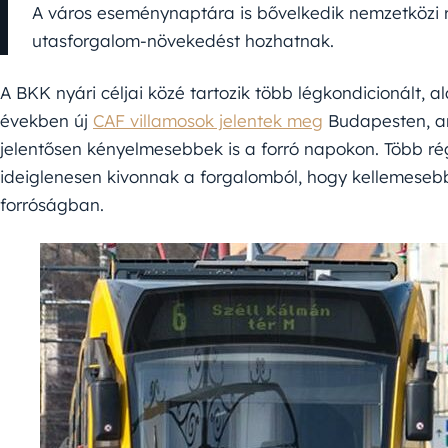
A város eseménynaptára is bővelkedik nemzetközi
utasforgalom-növekedést hozhatnak.
A BKK nyári céljai közé tartozik több légkondicionált, a
években új
CAF villamosok jelentek meg
Budapesten, a
jelentősen kényelmesebbek is a forró napokon. Több r
ideiglenesen kivonnak a forgalomból, hogy kellemesebb
forróságban.