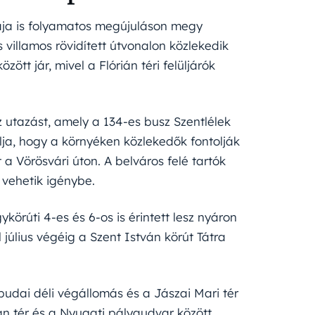
ája is folyamatos megújuláson megy
es villamos rövidített útvonalon közlekedik
ött jár, mivel a Flórián téri felüljárók
az utazást, amely a 134-es busz Szentlélek
lja, hogy a környéken közlekedők fontolják
a Vörösvári úton. A belváros felé tartók
vehetik igénybe.
örúti 4-es és 6-os is érintett lesz nyáron
l július végéig a Szent István körút Tátra
udai déli végállomás és a Jászai Mari tér
án tér és a Nyugati pályaudvar között