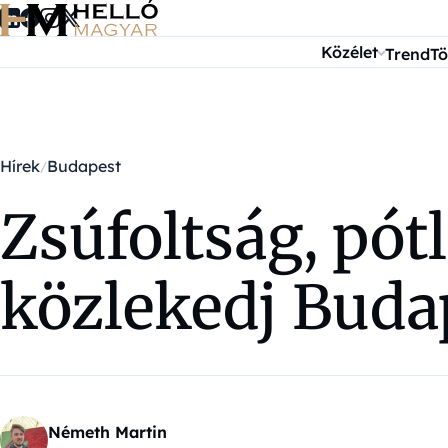
Ugrás a tartalomra
Közélet
Trend
Tö
Hírek
Budapest
Zsúfoltság, pót
közlekedj Buda
Németh Martin