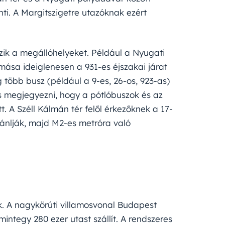
ti. A Margitszigetre utazóknak ezért
ezik a megállóhelyeket. Például a Nyugati
mása ideiglenesen a 931-es éjszakai járat
 több busz (például a 9-es, 26-os, 923-as)
os megjegyezni, hogy a pótlóbuszok és az
t. A Széll Kálmán tér felől érkezőknek a 17-
ajánlják, majd M2-es metróra való
. A nagykörúti villamosvonal Budapest
ntegy 280 ezer utast szállít. A rendszeres