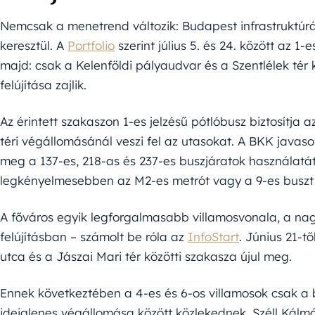
Nemcsak a menetrend változik: Budapest infrastruktúr
keresztül. A
Portfolio
szerint július 5. és 24. között az 1-
majd: csak a Kelenföldi pályaudvar és a Szentlélek tér köz
felújítása zajlik.
Az érintett szakaszon 1-es jelzésű pótlóbusz biztosítja 
téri végállomásánál veszi fel az utasokat. A BKK javaso
meg a 137-es, 218-as és 237-es buszjáratok használatát 
legkényelmesebben az M2-es metrót vagy a 9-es buszt 
A főváros egyik legforgalmasabb villamosvonala, a nagyk
felújításban – számolt be róla az
InfoStart
. Június 21-tő
utca és a Jászai Mari tér közötti szakasza újul meg.
Ennek következtében a 4-es és 6-os villamosok csak a b
ideiglenes végállomása között közlekednek. Széll Kálm