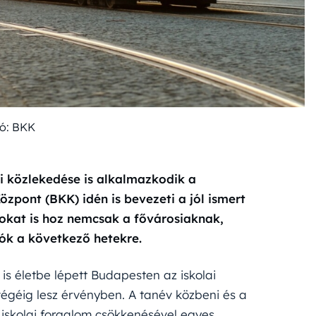
ó: BKK
i közlekedése is alkalmazkodik a
zpont (BKK) idén is bevezeti a jól ismert
okat is hoz nemcsak a fővárosiaknak,
ók a következő hetekre.
 is életbe lépett Budapesten az iskolai
égéig lesz érvényben. A tanév közbeni és a
z iskolai forgalom csökkenésével egyes