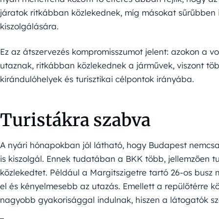
járatok ritkábban közlekednek, míg másokat sűrűbben 
kiszolgálására.
Ez az átszervezés kompromisszumot jelent: azokon a vo
utaznak, ritkábban közlekednek a járművek, viszont töb
kirándulóhelyek és turisztikai célpontok irányába.
Turistákra szabva
A nyári hónapokban jól látható, hogy Budapest nemcs
is kiszolgál. Ennek tudatában a BKK több, jellemzően tu
közlekedtet. Például a Margitszigetre tartó 26-os busz má
el és kényelmesebb az utazás. Emellett a repülőtérre kö
nagyobb gyakorisággal indulnak, hiszen a látogatók sz