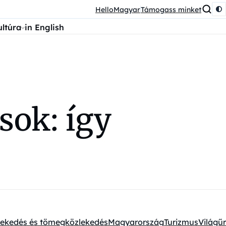
HelloMagyar
Támogass minket
ultúra
in English
sok: így
n
lekedés és tömegközlekedés
Magyarország
Turizmus
Világűr