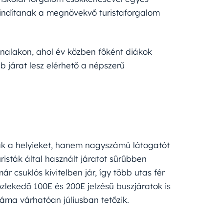
indítanak a megnövekvő turistaforgalom
nalakon, ahol év közben főként diákok
b járat lesz elérhető a népszerű
ak a helyieket, hanem nagyszámú látogatót
risták által használt járatot sűrűbben
r csuklós kivitelben jár, így több utas fér
zlekedő 100E és 200E jelzésű buszjáratok is
áma várhatóan júliusban tetőzik.