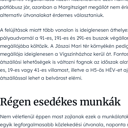
pótlóbusz jár, azonban a Margitsziget megállót nem érin
alternatív útvonalakat érdemes választaniuk.
A felújítások miatt több vonalon is ideiglenesen áthely
pályaudvarnál a 91-es, 191-es és 291-es buszok végállo
megállójába költözik. A Jászai Mari tér környékén pedig
megállója ideiglenesen a Vígszínházhoz kerül át. Font
átszállási lehetőségek is változni fognak az időszak alat
es, 19-es vagy 41-es villamost, illetve a H5-ös HÉV-et 
átszállással lehet a belvárost elérni.
Régen esedékes munkák
Nem véletlenül éppen most zajlanak ezek a munkálatok
egyik legforgalmasabb közlekedési útvonala, naponta mi