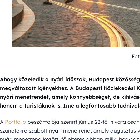
Fot
Ahogy közeledik a nyári időszak, Budapest közösség
megváltozott igényekhez. A Budapesti Közlekedési Kö
nyári menetrendet, amely könnyebbséget, de kihívás
hanem a turistáknak is. Íme a legfontosabb tudnival
A
Portfolio
beszámolója szerint június 22-től hivatalosan
szünetekre szabott nyári menetrend, amely augusztus v
nyári menetrend közötti fő eltérés abban rejlik, hogy a