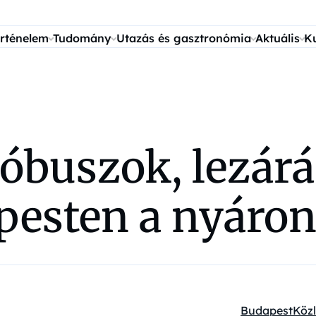
rténelem
Tudomány
Utazás és gasztronómia
Aktuális
K
lóbuszok, lezárá
pesten a nyáro
Budapest
Köz