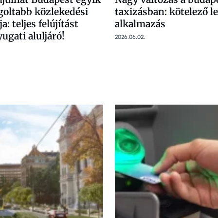
goltabb közlekedési
taxizásban: kötelező le
: teljes felújítást
alkalmazás
ugati aluljáró!
2026.06.02.