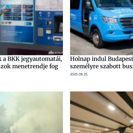
 a BKK jegyautomatái,
Holnap indul Budapest 
szok menetrendje fog
személyre szabott bus
2025.08.25.