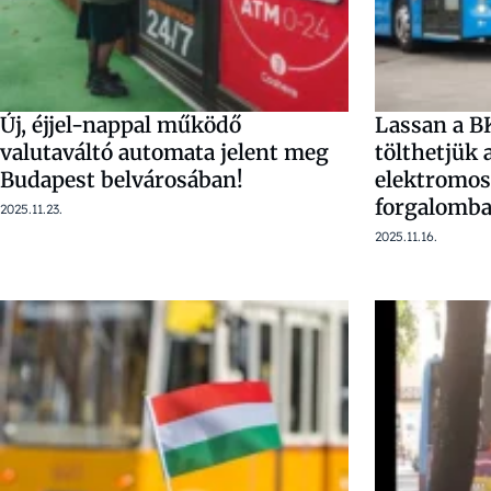
Új, éjjel-nappal működő
Lassan a B
valutaváltó automata jelent meg
tölthetjük 
Budapest belvárosában!
elektromos
forgalomba
2025.11.23.
2025.11.16.