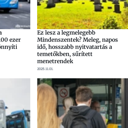
a
Ez lesz a legmelegebb
100 ezer
Mindenszentek? Meleg, napos
nnyíti
idő, hosszabb nyitvatartás a
temetőkben, sűrített
menetrendek
2025.11.01.