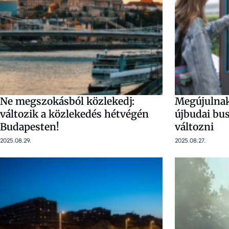
Ne megszokásból közlekedj:
Megújulnak
változik a közlekedés hétvégén
újbudai bu
Budapesten!
változni
2025.08.29.
2025.08.27.