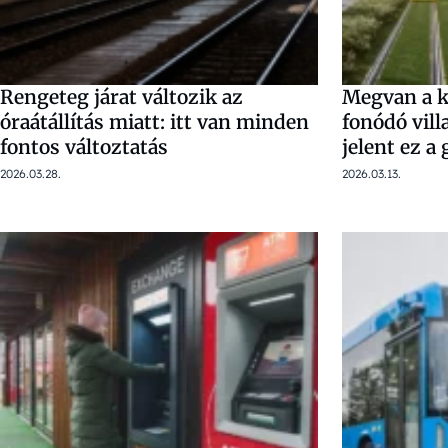
Rengeteg járat változik az
Megvan a ki
óraátállítás miatt: itt van minden
fonódó vill
fontos változtatás
jelent ez a
2026.03.28.
2026.03.13.