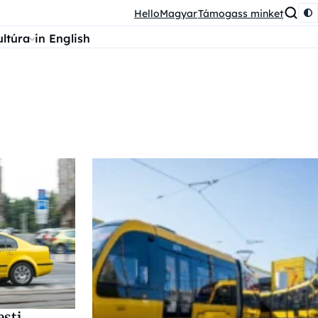
HelloMagyar
Támogass minket
ultúra
in English
esti