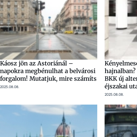
Káosz jön az Astoriánál –
Kényelmese
napokra megbénulhat a belvárosi
hajnalban?
forgalom! Mutatjuk, mire számíts
BKK új alte
éjszakai u
2025.08.08.
2025.08.08.