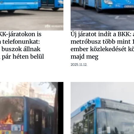
KK-járatokon is
Új járatot indít a BKK: 
a telefonunkat:
metróbusz több mint 
 buszok állnak
ember közlekedését kö
 pár héten belül
majd meg
2025.11.12.