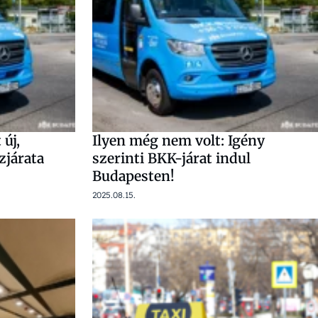
új,
Ilyen még nem volt: Igény
zjárata
szerinti BKK-járat indul
Budapesten!
2025.08.15.