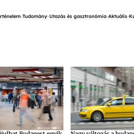
rténelem
Tudomány
Utazás és gasztronómia
Aktuális
K
julhat Budapest egyik
Nagy változás a budap