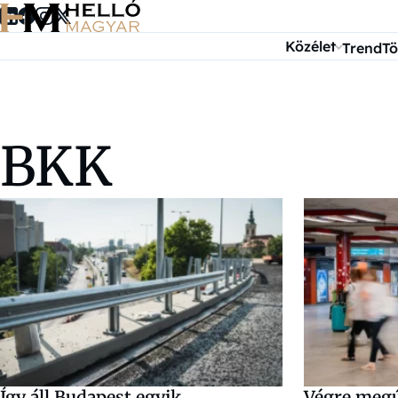
Ugrás a tartalomra
Közélet
Trend
Tö
BKK
Így áll Budapest egyik
Végre megú