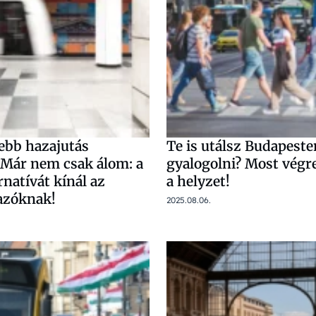
bb hazajutás
Te is utálsz Budapeste
 Már nem csak álom: a
gyalogolni? Most végr
rnatívát kínál az
a helyzet!
tazóknak!
2025.08.06.