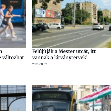
n
Felújítják a Mester utcát, itt
e változhat
vannak a látványtervek!
2025.08.02.