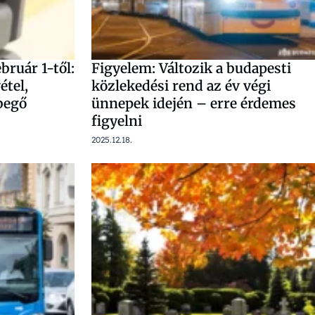
bruár 1-től:
Figyelem: Változik a budapesti
étel,
közlekedési rend az év végi
begő
ünnepek idején – erre érdemes
figyelni
2025.12.18.