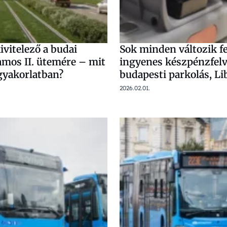
vitelező a budai
Sok minden változik fe
amos II. ütemére – mit
ingyenes készpénzfelv
 gyakorlatban?
budapesti parkolás, Li
2026.02.01.