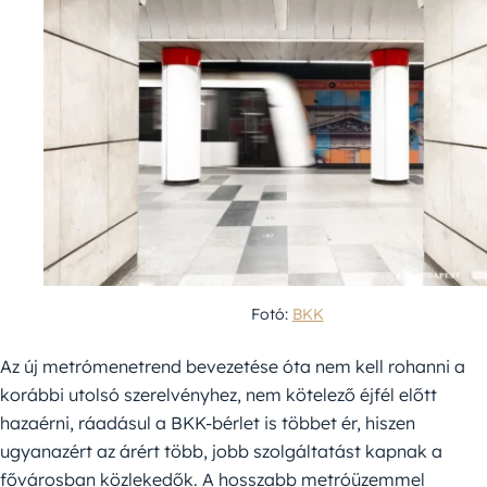
Fotó:
BKK
Az új metrómenetrend bevezetése óta nem kell rohanni a
korábbi utolsó szerelvényhez, nem kötelező éjfél előtt
hazaérni, ráadásul a BKK-bérlet is többet ér, hiszen
ugyanazért az árért több, jobb szolgáltatást kapnak a
fővárosban közlekedők. A hosszabb metróüzemmel