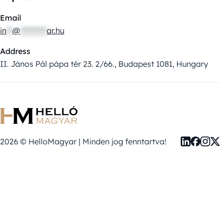
Email
in
**
@
*********
ar.hu
Address
II. János Pál pápa tér 23. 2/66., Budapest 1081, Hungary
2026 © HelloMagyar | Minden jog fenntartva!