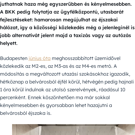
juthatnak haza még egyszerűbben és kényelmesebben.
A BKK pedig folytatja az ügyfélközpontú, utasbarát
fejlesztéseket: hamarosan megújulhat az éjszakai
hálózat, így a közösségi közlekedés még a jelenleginél is
jobb alternatívát jelent majd a taxizás vagy az autózás
helyett.
Budapesten
június óta
meghosszabbított üzemidővel
közlekedik az M2-es, az M3-as és az M4-es metró. A
módosítás a megváltozott utazási szokásokhoz igazodik,
hétköznap a belvárosból éjfél körül, hétvégén pedig hajnali
1 óra körül indulnak az utolsó szerelvények, ráadásul 10
percenként. Ennek köszönhetően ma már sokkal
kényelmesebben és gyorsabban lehet hazajutni a
belvárosból éjszaka is.