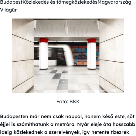
Budapest
Közlekedés és tömegközlekedés
Magyarország
Kategóriák:
Világűr
Fotó: BKK
Budapesten már nem csak nappal, hanem késő este, sőt
éjjel is számíthatunk a metróra! Nyár eleje óta hosszabb
ideig közlekednek a szerelvények, így hetente tízezrek