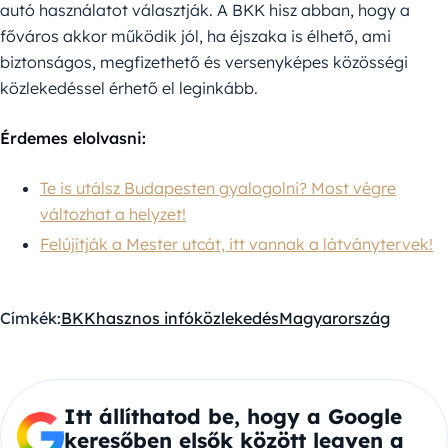
autó használatot választják. A BKK hisz abban, hogy a
főváros akkor működik jól, ha éjszaka is élhető, ami
biztonságos, megfizethető és versenyképes közösségi
közlekedéssel érhető el leginkább.
Érdemes elolvasni:
Te is utálsz Budapesten gyalogolni? Most végre
változhat a helyzet!
Felújítják a Mester utcát, itt vannak a látványtervek!
Címkék:
BKK
hasznos infó
közlekedés
Magyarország
Itt állíthatod be, hogy a Google
keresőben elsők között legyen a