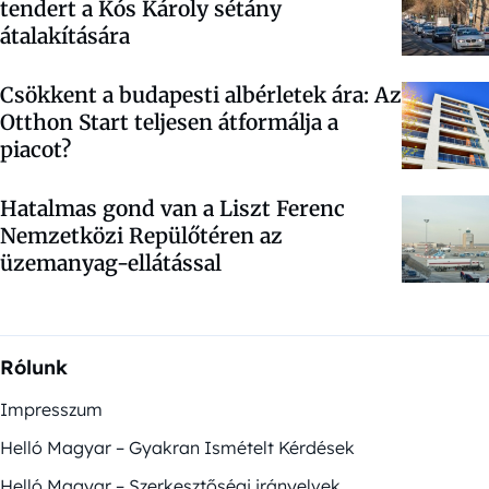
tendert a Kós Károly sétány
átalakítására
Csökkent a budapesti albérletek ára: Az
Otthon Start teljesen átformálja a
piacot?
Hatalmas gond van a Liszt Ferenc
Nemzetközi Repülőtéren az
üzemanyag-ellátással
Rólunk
Impresszum
Helló Magyar – Gyakran Ismételt Kérdések
Helló Magyar – Szerkesztőségi irányelvek