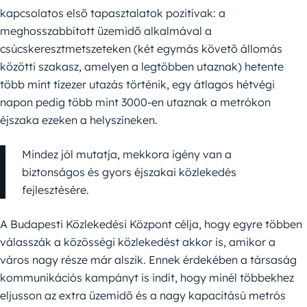
kapcsolatos első tapasztalatok pozitívak: a
meghosszabbított üzemidő alkalmával a
csúcskeresztmetszeteken (két egymás követő állomás
közötti szakasz, amelyen a legtöbben utaznak) hetente
több mint tízezer utazás történik, egy átlagos hétvégi
napon pedig több mint 3000-en utaznak a metrókon
éjszaka ezeken a helyszíneken.
Mindez jól mutatja, mekkora igény van a
biztonságos és gyors éjszakai közlekedés
fejlesztésére.
A Budapesti Közlekedési Központ célja, hogy egyre többen
válasszák a közösségi közlekedést akkor is, amikor a
város nagy része már alszik. Ennek érdekében a társaság
kommunikációs kampányt is indít, hogy minél többekhez
eljusson az extra üzemidő és a nagy kapacitású metrós