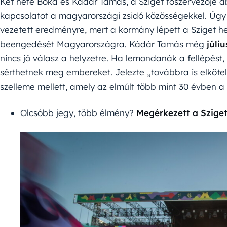
Két hete Bóka és Kádár Tamás, a Sziget főszervezője a
kapcsolatot a magyarországi zsidó közösségekkel. Úgy
vezetett eredményre, mert a kormány lépett a Sziget he
beengedését Magyarországra. Kádár Tamás még
júli
nincs jó válasz a helyzetre. Ha lemondanák a fellépést, 
sérthetnek meg embereket. Jelezte „továbbra is elköt
szelleme mellett, amely az elmúlt több mint 30 évben 
Olcsóbb jegy, több élmény?
Megérkezett a Sziget