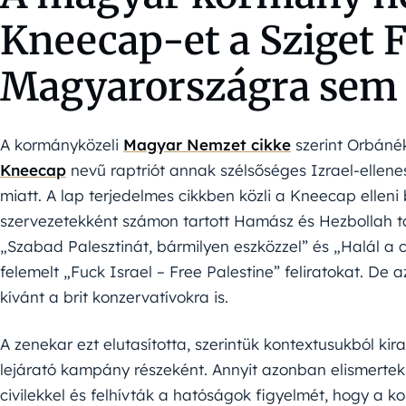
Kneecap-et a Sziget F
Magyarországra sem
A kormányközeli
Magyar Nemzet cikke
szerint Orbánék 
Kneecap
nevű raptriót annak szélsőséges Izrael-ellen
miatt. A lap terjedelmes cikkben közli a Kneecap elleni 
szervezetekként számon tartott Hamász és Hezbollah 
„Szabad Palesztinát, bármilyen eszközzel” és „Halál a c
felemelt „Fuck Israel – Free Palestine” feliratokat. De 
kívánt a brit konzervatívokra is.
A zenekar ezt elutasította, szerintük kontextusukból k
lejárató kampány részeként. Annyit azonban elismertek, 
civilekkel és felhívták a hatóságok figyelmét, hogy a kon