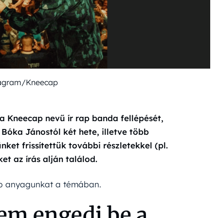
tagram/Kneecap
a Kneecap nevű ír rap banda fellépését,
 Bóka Jánostól két hete, illetve több
ket frissítettük további részletekkel (pl.
et az írás alján találod.
bb anyagunkat a témában.
m engedi be a