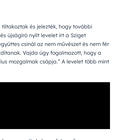
tiltakoztak és jelezték, hogy további
jságíró nyílt levelet írt a Sziget
 együttes csinál az nem művészet és nem fér
dítanak. Vajda úgy fogalmazott, hogy a
árius mozgalmak csápja.” A levelet több mint