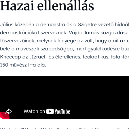
Hazai ellenállás
Július közepén a demonstrálók a Szigetre vezető hídnál 
demonstrációkat szerveznek. Vajda Tamás közgazdász és ú
főszervezőinek, melynek lényege az volt, hogy amit az
bele a művészeti szabadságba, mert gyűlölködésre buz
Kneecap az „Izrael- és életellenes, teokratikus, totalit
150 művész írta alá.