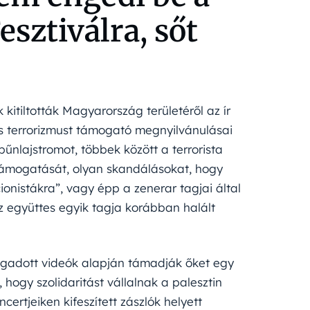
esztiválra, sőt
kitiltották Magyarország területéről az ír
es terrorizmust támogató megnyilvánulásai
bűnlajstromot, többek között a terrorista
támogatását, olyan skandálásokat, hogy
ionistákra”, vagy épp a zenerar tagjai által
az együttes egyik tagja korábban halált
iragadott videók alapján támadják őket egy
hogy szolidaritást vállalnak a palesztin
certjeiken kifeszített zászlók helyett