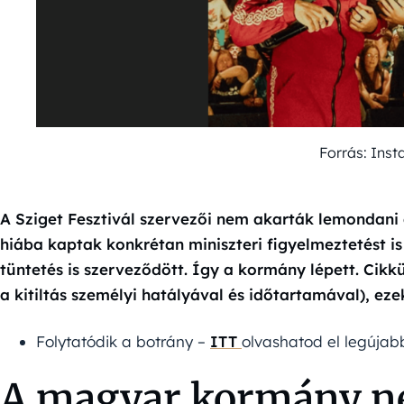
Forrás: Ins
A Sziget Fesztivál szervezői nem akarták lemondani 
hiába kaptak konkrétan miniszteri figyelmeztetést is
tüntetés is szerveződött. Így a kormány lépett. Cikkün
a kitiltás személyi hatályával és időtartamával), ezek
Folytatódik a botrány –
ITT
olvashatod el legúja
A magyar kormány ne