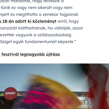
bban maradtak, hogy felveszik a
 tűnik ez vagy nem sikerült vagy nem
lyett és megtiltotta a zenekar tagjainak
us 18-án adott ki közleményt
arról, hogy
cenzúrát kiálthatnának, ha vállalják, azzal
elezettek vagyunk a szólásszabadság
a Sziget egyik fundamentumát képezte.”
 fesztivál legnagyobb újítása