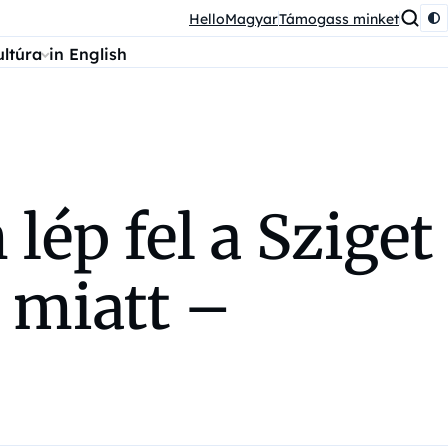
HelloMagyar
Támogass minket
ultúra
in English
ép fel a Sziget
 miatt –