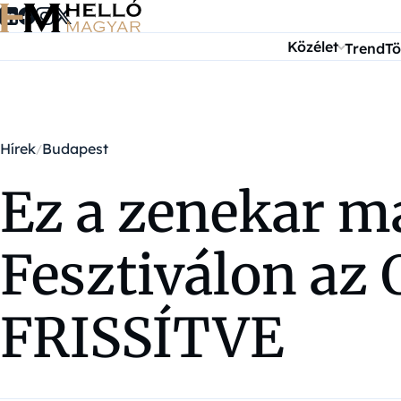
Ugrás a tartalomra
Közélet
Trend
Tö
Hírek
Budapest
Ez a zenekar má
Fesztiválon az
FRISSÍTVE