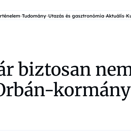
rténelem
Tudomány
Utazás és gasztronómia
Aktuális
K
r biztosan nem l
 Orbán-kormány