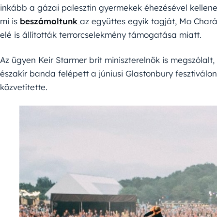
inkább a gázai palesztin gyermekek éhezésével kellene 
mi is
beszámoltunk
az együttes egyik tagját, Mo Chará
elé is állították terrorcselekmény támogatása miatt.
Az ügyen Keir Starmer brit miniszterelnök is megszólalt,
északír banda felépett a júniusi Glastonbury fesztiválo
közvetítette.