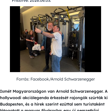
Frissítve:
2026.06.03.
Forrás: Facebook/Arnold Schwarzenegger
Ismét Magyarországon van Arnold Schwarzenegger. A
hollywoodi akciólegenda érkezését rajongók szúrták ki
Budapesten, és a hírek szerint ezúttal sem turistaként
látogatott a magyar fővárosba: egy új nemzetközi