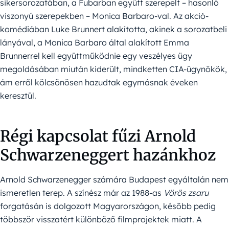
sikersorozatában, a Fubarban együtt szerepelt – hasonló
viszonyú szerepekben – Monica Barbaro-val. Az akció-
komédiában Luke Brunnert alakította, akinek a sorozatbeli
lányával, a Monica Barbaro által alakított Emma
Brunnerrel kell együttműködnie egy veszélyes ügy
megoldásában miután kiderült, mindketten CIA-ügynökök,
ám erről kölcsönösen hazudtak egymásnak éveken
keresztül.
Régi kapcsolat fűzi Arnold
Schwarzeneggert hazánkhoz
Arnold Schwarzenegger számára Budapest egyáltalán nem
ismeretlen terep. A színész már az 1988-as
Vörös zsaru
forgatásán is dolgozott Magyarországon, később pedig
többször visszatért különböző filmprojektek miatt. A