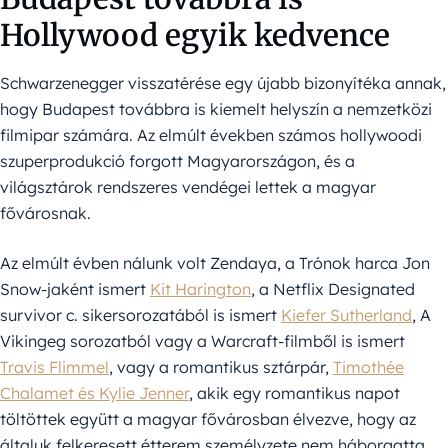
Hollywood egyik kedvence
Schwarzenegger visszatérése egy újabb bizonyítéka annak,
hogy Budapest továbbra is kiemelt helyszín a nemzetközi
filmipar számára. Az elmúlt években számos hollywoodi
szuperprodukció forgott Magyarországon, és a
világsztárok rendszeres vendégei lettek a magyar
fővárosnak.
Az elmúlt évben nálunk volt Zendaya, a Trónok harca Jon
Snow-jaként ismert
Kit Harington
, a Netflix Designated
survivor c. sikersorozatából is ismert
Kiefer Sutherland
, A
Vikingeg sorozatból vagy a Warcraft-filmből is ismert
Travis Flimmel
, vagy a romantikus sztárpár,
Timothée
Chalamet és Kylie Jenner
, akik egy romantikus napot
töltöttek együtt a magyar fővárosban élvezve, hogy az
általuk felkeresett étterem személyzete nem háborgatta