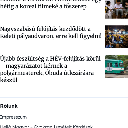
hétig a koreai filmeké a főszerep
Nagyszabású felújítás kezdődött a
Keleti pályaudvaron, erre kell figyelni!
Újabb feszültség a HÉV-felújítás körül
– magyarázatot kérnek a
polgármesterek, Óbuda útlezárásra
készül
Rólunk
Impresszum
Helló Magyar – Gyakran Ismételt Kérdések