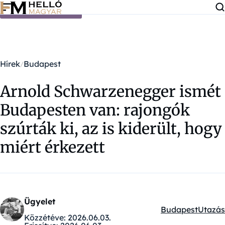
Ugrás a tartalomra
Hírek
Budapest
Arnold Schwarzenegger ismét
Budapesten van: rajongók
szúrták ki, az is kiderült, hogy
miért érkezett
Ügyelet
Budapest
Utazás
Kategóriák:
Közzétéve:
2026.06.03.