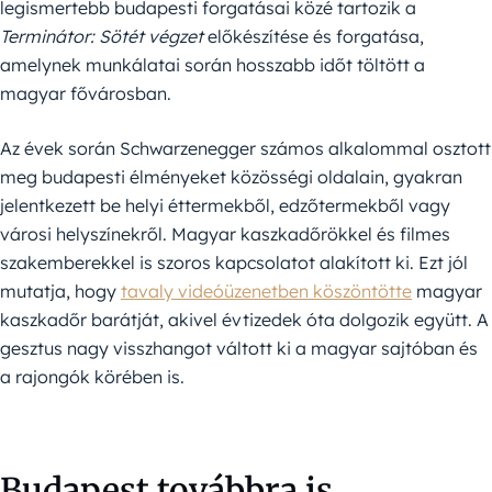
legismertebb budapesti forgatásai közé tartozik a
Terminátor: Sötét végzet
előkészítése és forgatása,
amelynek munkálatai során hosszabb időt töltött a
magyar fővárosban.
Az évek során Schwarzenegger számos alkalommal osztott
meg budapesti élményeket közösségi oldalain, gyakran
jelentkezett be helyi éttermekből, edzőtermekből vagy
városi helyszínekről. Magyar kaszkadőrökkel és filmes
szakemberekkel is szoros kapcsolatot alakított ki. Ezt jól
mutatja, hogy
tavaly videóüzenetben köszöntötte
magyar
kaszkadőr barátját, akivel évtizedek óta dolgozik együtt. A
gesztus nagy visszhangot váltott ki a magyar sajtóban és
a rajongók körében is.
Budapest továbbra is