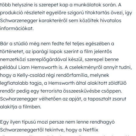
több helyszíne is szerepet kap a munkálatok során. A
produkció részleteit egyelőre szigorú titoktartás övezi, így
Schwarzenegger karakteréről sem közöltek hivatalos
információkat.
Bár a stúdió még nem fedte fel teljes egészében a
történetet, az iparági lapok szerint a film jelentős
nemzetközi szereplőgárdával készül, szerepel benne
például Liam Hemsworth is. A cselekményről annyit tudni,
hogy a Kelly-család régi rendőrfamília, melynek
legfiatalabb tagja, a Hemsworth által alakított zöldfülő
rendőr pedig egy terrorista összeesküvésbe csöppen.
Scwharzenegger vélhetően az apját, a tapasztalt zsarut
alakítja a filmben.
Egy ilyen típusú mozi persze nem lenne rendhagyó
Schwarzeneggertől tekintve, hogy a Netflix