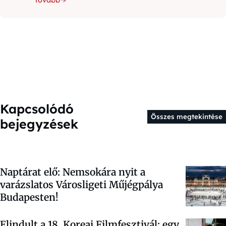
Kapcsolódó
Összes megtekintése
bejegyzések
Naptárat elő: Nemsokára nyit a
varázslatos Városligeti Műjégpálya
Budapesten!
Elindult a 18. Koreai Filmfesztivál: egy