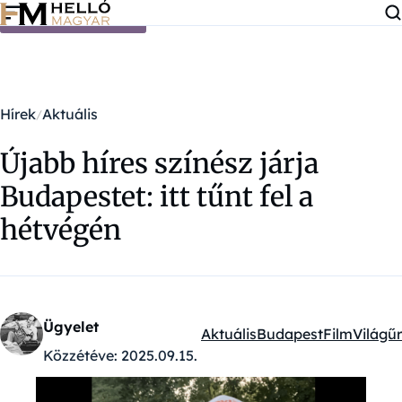
Ugrás a tartalomra
Hírek
Aktuális
Újabb híres színész járja
Budapestet: itt tűnt fel a
hétvégén
Ügyelet
Aktuális
Budapest
Film
Világűr
Kategóriák:
Közzétéve:
2025.09.15.