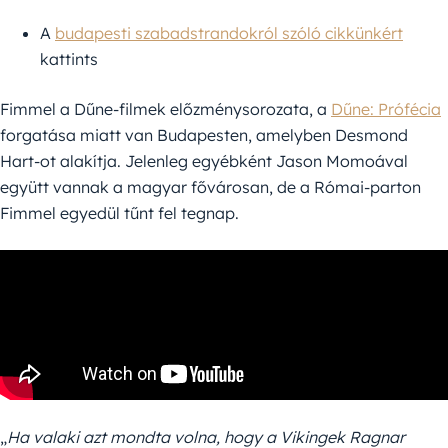
A
budapesti szabadstrandokról szóló cikkünkért
kattints
Fimmel a Dűne-filmek előzménysorozata, a
Dűne: Prófécia
forgatása miatt van Budapesten, amelyben Desmond
Hart-ot alakítja. Jelenleg egyébként Jason Momoával
együtt vannak a magyar fővárosan, de a Római-parton
Fimmel egyedül tűnt fel tegnap.
„
Ha valaki azt mondta volna, hogy a Vikingek Ragnar