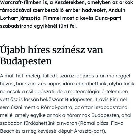
Warcraft-filmben is, a Kezdetekben, amelyben az orkok
támadásával szembeszálló ember hadvezért, Anduin
Lothart játszotta. Fimmel most a kevés Duna-parti
szabadstrand egyikénél tűnt fel.
Újabb híres színész van
Budapesten
A múlt heti meleg, fülledt, száraz időjárás után ma reggel
hűvös, bár száraz és napos időre ébredhettünk, olybá tűnik
nemcsak a csillagászati, de a meteorológiai értelemben
vett ősz is lassan beköszönt Budapesten. Travis Fimmel
sem úszni ment a Római-partra, az ottani szabadstrand
mellé, amely egyike annak a háromnak Budapesten, ahol
szabadon fürdőzhettünk a nyáron (Római plázs, Flava
Beach és a még kevéssé kiépült Árasztó-part).