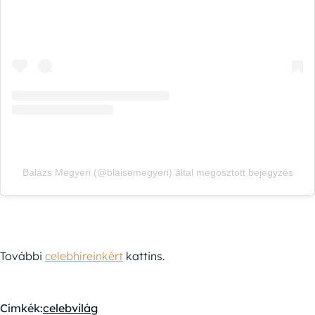
Balázs Megyeri (@blaisemegyeri) által megosztott bejegyzés
További
celebhíreinkért
kattins.
Címkék:
celebvilág