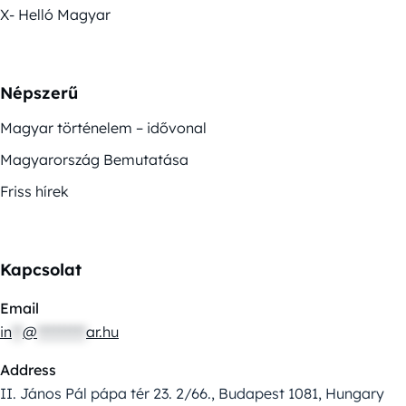
X- Helló Magyar
Népszerű
Magyar történelem – idővonal
Magyarország Bemutatása
Friss hírek
Kapcsolat
Email
in
**
@
*********
ar.hu
Address
II. János Pál pápa tér 23. 2/66., Budapest 1081, Hungary