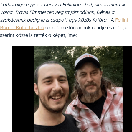
Lothbrokja egyszer benéz a Fellinibe… hát, simán elhittük
volna. Travis Fimmel tényleg itt járt nálunk, Dénes a
szakácsunk pedig le is csapott egy közös fotóra
.” A
Fellini
Római Kultúrbisztró
oldalán aztán annak rendje és módja
szerint közzé is tették a képet, íme: