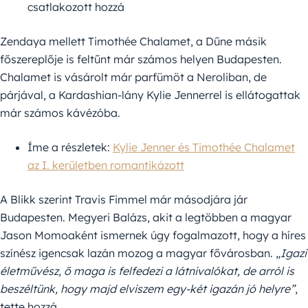
csatlakozott hozzá
Zendaya mellett Timothée Chalamet, a Dűne másik
főszereplője is feltűnt már számos helyen Budapesten.
Chalamet is vásárolt már parfümöt a Neroliban, de
párjával, a Kardashian-lány Kylie Jennerrel is ellátogattak
már számos kávézóba.
Íme a részletek:
Kylie Jenner és Timothée Chalamet
az I. kerületben romantikázott
A Blikk szerint Travis Fimmel már másodjára jár
Budapesten. Megyeri Balázs, akit a legtöbben a magyar
Jason Momoaként ismernek úgy fogalmazott, hogy a híres
színész igencsak lazán mozog a magyar fővárosban. „
Igazi
életművész, ő maga is felfedezi a látnivalókat, de arról is
beszéltünk, hogy majd elviszem egy-két igazán jó helyre”
,
tette hozzá.