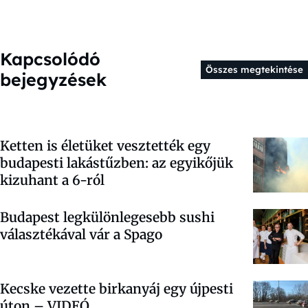
Kapcsolódó
Összes megtekintése
bejegyzések
Ketten is életüket vesztették egy
budapesti lakástűzben: az egyikőjük
kizuhant a 6-ról
Budapest legkülönlegesebb sushi
választékával vár a Spago
Kecske vezette birkanyáj egy újpesti
úton – VIDEÓ