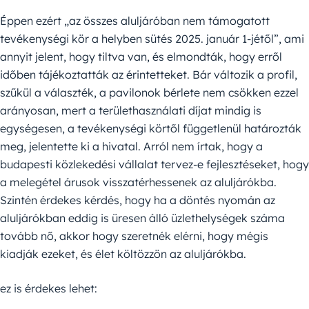
Éppen ezért „az összes aluljáróban nem támogatott
tevékenységi kör a helyben sütés 2025. január 1-jétől”, ami
annyit jelent, hogy tiltva van, és elmondták, hogy erről
időben tájékoztatták az érintetteket. Bár változik a profil,
szűkül a választék, a pavilonok bérlete nem csökken ezzel
arányosan, mert a területhasználati díjat mindig is
egységesen, a tevékenységi körtől függetlenül határozták
meg, jelentette ki a hivatal. Arról nem írtak, hogy a
budapesti közlekedési vállalat tervez-e fejlesztéseket, hogy
a melegétel árusok visszatérhessenek az aluljárókba.
Szintén érdekes kérdés, hogy ha a döntés nyomán az
aluljárókban eddig is üresen álló üzlethelységek száma
tovább nő, akkor hogy szeretnék elérni, hogy mégis
kiadják ezeket, és élet költözzön az aluljárókba.
ez is érdekes lehet: