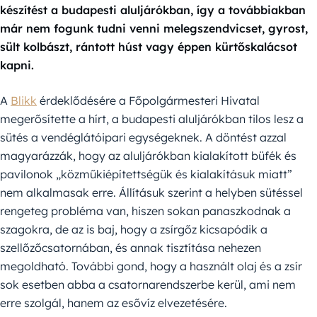
készítést a budapesti aluljárókban, így a továbbiakban
már nem fogunk tudni venni melegszendvicset, gyrost,
sült kolbászt, rántott húst vagy éppen kürtőskalácsot
kapni.
A
Blikk
érdeklődésére a Főpolgármesteri Hivatal
megerősítette a hírt, a budapesti aluljárókban tilos lesz a
sütés a vendéglátóipari egységeknek. A döntést azzal
magyarázzák, hogy az aluljárókban kialakított büfék és
pavilonok „közműkiépítettségük és kialakításuk miatt”
nem alkalmasak erre. Állításuk szerint a helyben sütéssel
rengeteg probléma van, hiszen sokan panaszkodnak a
szagokra, de az is baj, hogy a zsírgőz kicsapódik a
szellőzőcsatornában, és annak tisztítása nehezen
megoldható. További gond, hogy a használt olaj és a zsír
sok esetben abba a csatornarendszerbe kerül, ami nem
erre szolgál, hanem az esővíz elvezetésére.