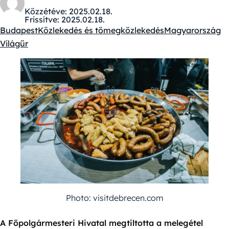
Közzétéve:
2025.02.18.
Frissítve:
2025.02.18.
Budapest
Közlekedés és tömegközlekedés
Magyarország
Kategóriák:
Világűr
Photo: visitdebrecen.com
A Főpolgármesteri Hivatal megtiltotta a melegétel