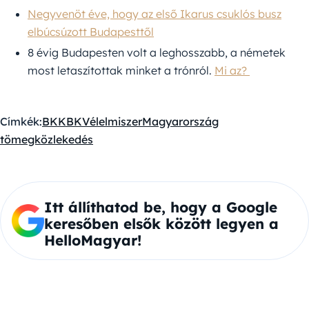
Negyvenöt éve, hogy az első Ikarus csuklós busz
elbúcsúzott Budapesttől
8 évig Budapesten volt a leghosszabb, a németek
most letaszítottak minket a trónról.
Mi az?
Címkék:
BKK
BKV
élelmiszer
Magyarország
tömegközlekedés
Itt állíthatod be, hogy a Google
keresőben elsők között legyen a
HelloMagyar!