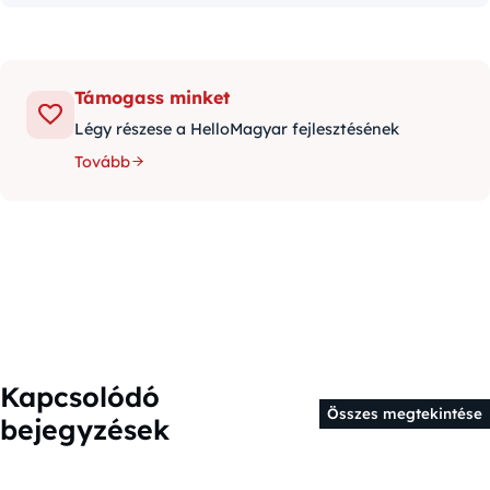
Támogass minket
Légy részese a HelloMagyar fejlesztésének
Tovább
Kapcsolódó
Összes megtekintése
bejegyzések