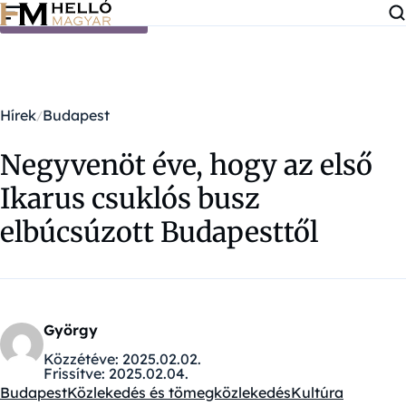
Ugrás a tartalomra
Hírek
Budapest
Negyvenöt éve, hogy az első
Ikarus csuklós busz
elbúcsúzott Budapesttől
György
Közzétéve:
2025.02.02.
Frissítve:
2025.02.04.
Budapest
Közlekedés és tömegközlekedés
Kultúra