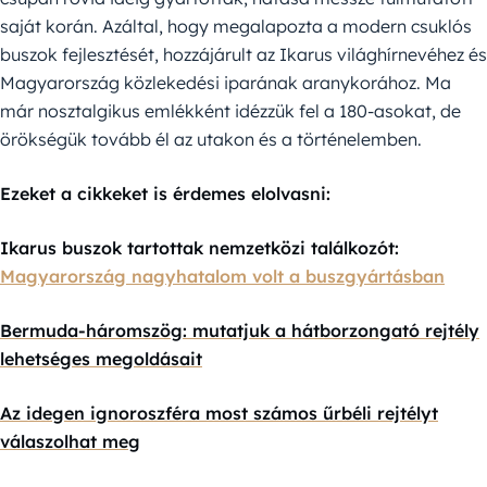
saját korán. Azáltal, hogy megalapozta a modern csuklós
buszok fejlesztését, hozzájárult az Ikarus világhírnevéhez és
Magyarország közlekedési iparának aranykorához. Ma
már nosztalgikus emlékként idézzük fel a 180-asokat, de
örökségük tovább él az utakon és a történelemben.
Ezeket a cikkeket is érdemes elolvasni:
Ikarus buszok tartottak nemzetközi találkozót:
Magyarország nagyhatalom volt a buszgyártásban
Bermuda-háromszög: mutatjuk a hátborzongató rejtély
lehetséges megoldásait
Az idegen ignoroszféra most számos űrbéli rejtélyt
válaszolhat meg