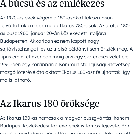
A búcsú és az emlékezés
Az 1970-es évek végére a 180-asokat fokozatosan
felváltották a modernebb Ikarus 280-asok. Az utolsó 180-
as busz 1980. január 20-án közlekedett utoljára
Budapesten. Akkoriban ez nem kapott nagy
sajtóvisszhangot, és az utolsó példányt sem őrizték meg. A
típus emlékét azonban máig őrzi egy szerencsés véletlen:
1990-ben egy korábban a Kommunista Ifjúsági Szövetség
mozgó lőterévé átalakított Ikarus 180-ast felújítottak, így
ma is látható.
Az Ikarus 180 öröksége
Az Ikarus 180-as nemcsak a magyar buszgyártás, hanem
Budapest közlekedési történetének is fontos fejezete. Bár
csupán rövid ideig gyártották, hatása messze túlmutatott