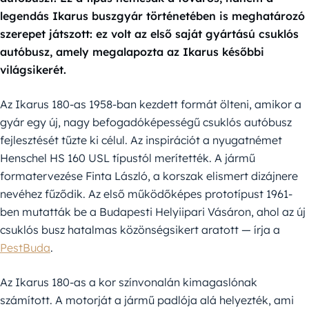
legendás Ikarus buszgyár történetében is meghatározó
szerepet játszott: ez volt az első saját gyártású csuklós
autóbusz, amely megalapozta az Ikarus későbbi
világsikerét.
Az Ikarus 180-as 1958-ban kezdett formát ölteni, amikor a
gyár egy új, nagy befogadóképességű csuklós autóbusz
fejlesztését tűzte ki célul. Az inspirációt a nyugatnémet
Henschel HS 160 USL típustól merítették. A jármű
formatervezése Finta László, a korszak elismert dizájnere
nevéhez fűződik. Az első működőképes prototípust 1961-
ben mutatták be a Budapesti Helyiipari Vásáron, ahol az új
csuklós busz hatalmas közönségsikert aratott — írja a
PestBuda
.
Az Ikarus 180-as a kor színvonalán kimagaslónak
számított. A motorját a jármű padlója alá helyezték, ami