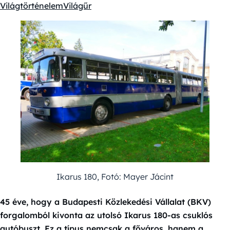
Kategóriák:
Világtörténelem
Világűr
Ikarus 180, Fotó: Mayer Jácint
45 éve, hogy a Budapesti Közlekedési Vállalat (BKV)
forgalomból kivonta az utolsó Ikarus 180-as csuklós
autóbuszt. Ez a típus nemcsak a főváros, hanem a