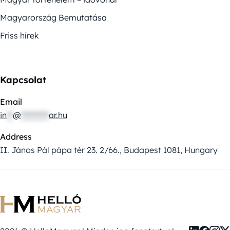
Magyarország Bemutatása
Friss hírek
Kapcsolat
Email
in
**
@
*********
ar.hu
Address
II. János Pál pápa tér 23. 2/66., Budapest 1081, Hungary