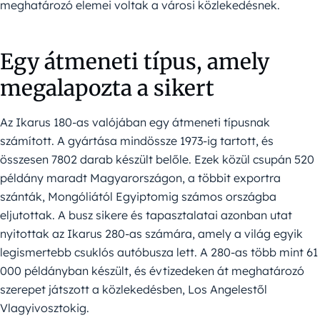
meghatározó elemei voltak a városi közlekedésnek.
Egy átmeneti típus, amely
megalapozta a sikert
Az Ikarus 180-as valójában egy átmeneti típusnak
számított. A gyártása mindössze 1973-ig tartott, és
összesen 7802 darab készült belőle. Ezek közül csupán 520
példány maradt Magyarországon, a többit exportra
szánták, Mongóliától Egyiptomig számos országba
eljutottak. A busz sikere és tapasztalatai azonban utat
nyitottak az Ikarus 280-as számára, amely a világ egyik
legismertebb csuklós autóbusza lett. A 280-as több mint 61
000 példányban készült, és évtizedeken át meghatározó
szerepet játszott a közlekedésben, Los Angelestől
Vlagyivosztokig.