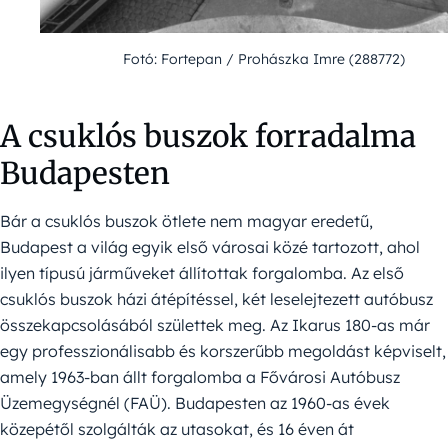
Fotó: Fortepan / Prohászka Imre (288772)
A csuklós buszok forradalma
Budapesten
Bár a csuklós buszok ötlete nem magyar eredetű,
Budapest a világ egyik első városai közé tartozott, ahol
ilyen típusú járműveket állítottak forgalomba. Az első
csuklós buszok házi átépítéssel, két leselejtezett autóbusz
összekapcsolásából születtek meg. Az Ikarus 180-as már
egy professzionálisabb és korszerűbb megoldást képviselt,
amely 1963-ban állt forgalomba a Fővárosi Autóbusz
Üzemegységnél (FAÜ). Budapesten az 1960-as évek
közepétől szolgálták az utasokat, és 16 éven át