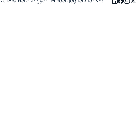
2026 © HelloMagyar | Minden jog fenntartva!