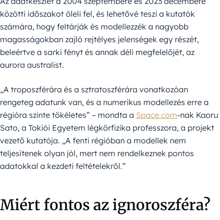
Az adatkészlet a 2004 szeptembere és 2023 decembere
közötti időszakot öleli fel, és lehetővé teszi a kutatók
számára, hogy feltárják és modellezzék a nagyobb
magasságokban zajló rejtélyes jelenségek egy részét,
beleértve a sarki fényt és annak déli megfelelőjét, az
aurora australist.
„A troposzférára és a sztratoszférára vonatkozóan
rengeteg adatunk van, és a numerikus modellezés erre a
régióra szinte tökéletes” – mondta a
Space.com
-nak Kaoru
Sato, a Tokiói Egyetem légkörfizika professzora, a projekt
vezető kutatója. „A fenti régióban a modellek nem
teljesítenek olyan jól, mert nem rendelkeznek pontos
adatokkal a kezdeti feltételekről.”
Miért fontos az ignoroszféra?