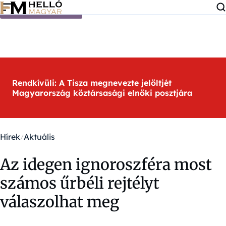
Ugrás a tartalomra
Rendkívüli: A Tisza megnevezte jelöltjét
Magyarország köztársasági elnöki posztjára
Hírek
Aktuális
Az idegen ignoroszféra most
számos űrbéli rejtélyt
válaszolhat meg