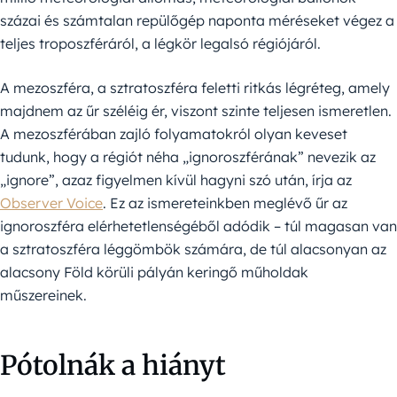
százai és számtalan repülőgép naponta méréseket végez a
teljes troposzféráról, a légkör legalsó régiójáról.
A mezoszféra, a sztratoszféra feletti ritkás légréteg, amely
majdnem az űr széléig ér, viszont szinte teljesen ismeretlen.
A mezoszférában zajló folyamatokról olyan keveset
tudunk, hogy a régiót néha „ignoroszférának” nevezik az
„ignore”, azaz figyelmen kívül hagyni szó után, írja az
Observer Voice
. Ez az ismereteinkben meglévő űr az
ignoroszféra elérhetetlenségéből adódik – túl magasan van
a sztratoszféra léggömbök számára, de túl alacsonyan az
alacsony Föld körüli pályán keringő műholdak
műszereinek.
Pótolnák a hiányt