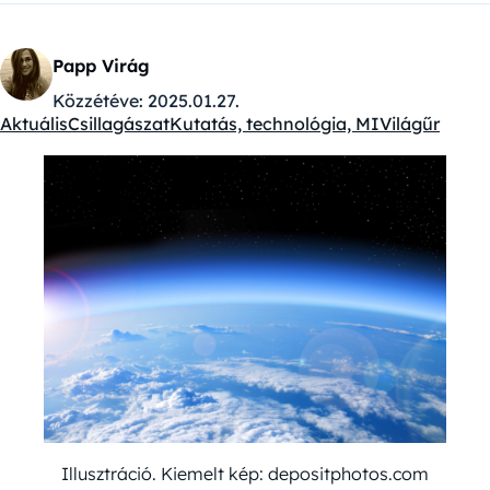
Papp Virág
Közzétéve:
2025.01.27.
Aktuális
Csillagászat
Kutatás, technológia, MI
Világűr
Kategóriák:
Illusztráció. Kiemelt kép: depositphotos.com