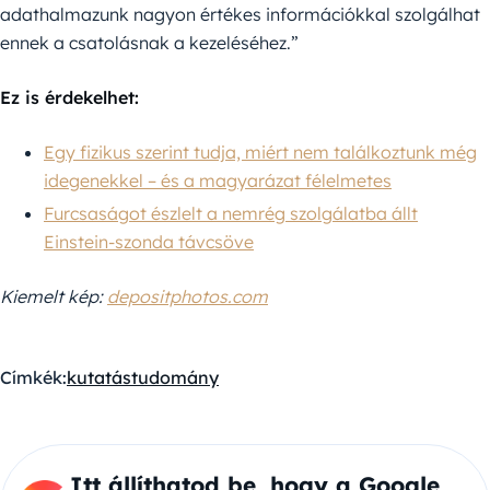
adathalmazunk nagyon értékes információkkal szolgálhat
ennek a csatolásnak a kezeléséhez.”
Ez is érdekelhet:
Egy fizikus szerint tudja, miért nem találkoztunk még
idegenekkel – és a magyarázat félelmetes
Furcsaságot észlelt a nemrég szolgálatba állt
Einstein-szonda távcsöve
Kiemelt kép:
depositphotos.com
Címkék:
kutatás
tudomány
Itt állíthatod be, hogy a Google