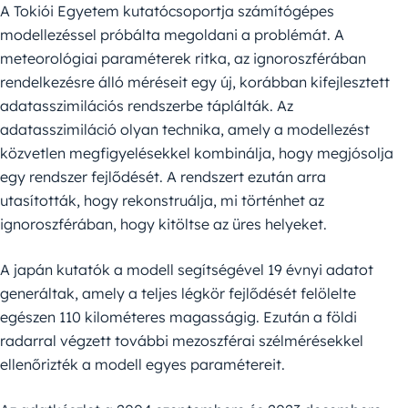
A Tokiói Egyetem kutatócsoportja számítógépes
modellezéssel próbálta megoldani a problémát. A
meteorológiai paraméterek ritka, az ignoroszférában
rendelkezésre álló méréseit egy új, korábban kifejlesztett
adatasszimilációs rendszerbe táplálták. Az
adatasszimiláció olyan technika, amely a modellezést
közvetlen megfigyelésekkel kombinálja, hogy megjósolja
egy rendszer fejlődését. A rendszert ezután arra
utasították, hogy rekonstruálja, mi történhet az
ignoroszférában, hogy kitöltse az üres helyeket.
A japán kutatók a modell segítségével 19 évnyi adatot
generáltak, amely a teljes légkör fejlődését felölelte
egészen 110 kilométeres magasságig. Ezután a földi
radarral végzett további mezoszférai szélmérésekkel
ellenőrizték a modell egyes paramétereit.