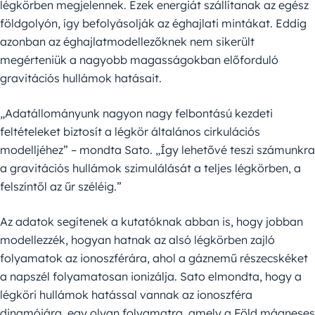
légkörben megjelennek. Ezek energiát szállítanak az egész
földgolyón, így befolyásolják az éghajlati mintákat. Eddig
azonban az éghajlatmodellezőknek nem sikerült
megérteniük a nagyobb magasságokban előforduló
gravitációs hullámok hatásait.
„Adatállományunk nagyon nagy felbontású kezdeti
feltételeket biztosít a légkör általános cirkulációs
modelljéhez” – mondta Sato. „Így lehetővé teszi számunkra
a gravitációs hullámok szimulálását a teljes légkörben, a
felszíntől az űr széléig.”
Az adatok segítenek a kutatóknak abban is, hogy jobban
modellezzék, hogyan hatnak az alsó légkörben zajló
folyamatok az ionoszférára, ahol a gáznemű részecskéket
a napszél folyamatosan ionizálja. Sato elmondta, hogy a
légköri hullámok hatással vannak az ionoszféra
dinamójára, egy olyan folyamatra, amely a Föld mágneses