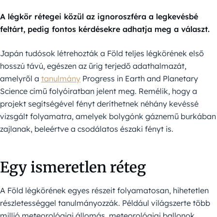
A légkör rétegei közül az ignoroszféra a legkevésbé
feltárt, pedig fontos kérdésekre adhatja meg a választ.
Japán tudósok létrehozták a Föld teljes légkörének első
hosszú távú, egészen az űrig terjedő adathalmazát,
amelyről a
tanulmány
Progress in Earth and Planetary
Science című folyóiratban jelent meg. Remélik, hogy a
projekt segítségével fényt deríthetnek néhány kevéssé
vizsgált folyamatra, amelyek bolygónk gáznemű burkában
zajlanak, beleértve a csodálatos északi fényt is.
Egy ismeretlen réteg
A Föld légkörének egyes részeit folyamatosan, hihetetlen
részletességgel tanulmányozzák. Például világszerte több
millió meteorológiai állomás, meteorológiai ballonok