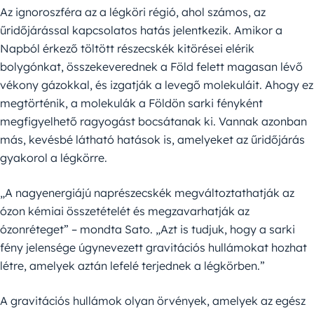
Az ignoroszféra az a légköri régió, ahol számos, az
űridőjárással kapcsolatos hatás jelentkezik. Amikor a
Napból érkező töltött részecskék kitörései elérik
bolygónkat, összekeverednek a Föld felett magasan lévő
vékony gázokkal, és izgatják a levegő molekuláit. Ahogy ez
megtörténik, a molekulák a Földön sarki fényként
megfigyelhető ragyogást bocsátanak ki. Vannak azonban
más, kevésbé látható hatások is, amelyeket az űridőjárás
gyakorol a légkörre.
„A nagyenergiájú naprészecskék megváltoztathatják az
ózon kémiai összetételét és megzavarhatják az
ózonréteget” – mondta Sato. „Azt is tudjuk, hogy a sarki
fény jelensége úgynevezett gravitációs hullámokat hozhat
létre, amelyek aztán lefelé terjednek a légkörben.”
A gravitációs hullámok olyan örvények, amelyek az egész