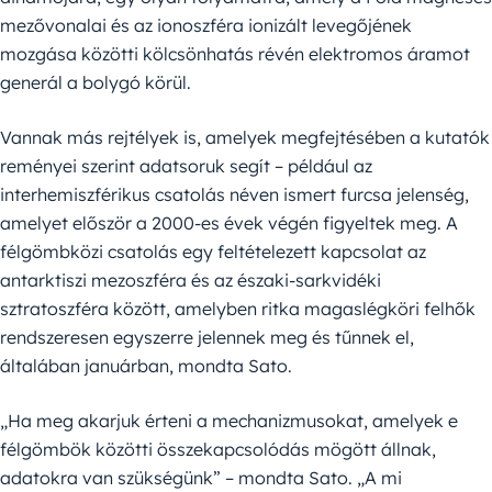
mezővonalai és az ionoszféra ionizált levegőjének
mozgása közötti kölcsönhatás révén elektromos áramot
generál a bolygó körül.
Vannak más rejtélyek is, amelyek megfejtésében a kutatók
reményei szerint adatsoruk segít – például az
interhemiszférikus csatolás néven ismert furcsa jelenség,
amelyet először a 2000-es évek végén figyeltek meg. A
félgömbközi csatolás egy feltételezett kapcsolat az
antarktiszi mezoszféra és az északi-sarkvidéki
sztratoszféra között, amelyben ritka magaslégköri felhők
rendszeresen egyszerre jelennek meg és tűnnek el,
általában januárban, mondta Sato.
„Ha meg akarjuk érteni a mechanizmusokat, amelyek e
félgömbök közötti összekapcsolódás mögött állnak,
adatokra van szükségünk” – mondta Sato. „A mi