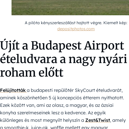
A pilóta kényszerleszállást hajtott végre. Kiemelt kép:
depositphotos.com
Újít a Budapest Airport
ételudvara a nagy nyári
roham előtt
Felújították
a budapesti repülőtér SkyCourt ételudvarát,
aminek köszönhetően 5 új koncepciós étterem nyithatott.
Ezek között van, ami az olasz, a magyar, és az ázsiai
konyha szerelmeseinek lesz a kedvence. Az egyik
különleges és most megnyílt helyszín a
Zest&Twist
, amely
a smoothie-k, juice-ok, waffle mellett egy magyar