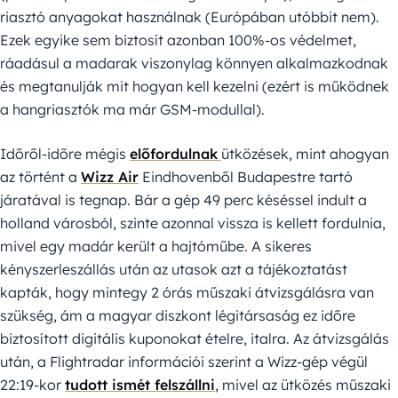
riasztó anyagokat használnak (Európában utóbbit nem).
Ezek egyike sem biztosít azonban 100%-os védelmet,
ráadásul a madarak viszonylag könnyen alkalmazkodnak
és megtanulják mit hogyan kell kezelni (ezért is működnek
a hangriasztók ma már GSM-modullal).
Időről-időre mégis
előfordulnak
ütközések, mint ahogyan
az történt a
Wizz Air
Eindhovenből Budapestre tartó
járatával is tegnap. Bár a gép 49 perc késéssel indult a
holland városból, szinte azonnal vissza is kellett fordulnia,
mivel egy madár került a hajtóműbe. A sikeres
kényszerleszállás után az utasok azt a tájékoztatást
kapták, hogy mintegy 2 órás műszaki átvizsgálásra van
szükség, ám a magyar diszkont légitársaság ez időre
biztosított digitális kuponokat ételre, italra. Az átvizsgálás
után, a Flightradar információi szerint a Wizz-gép végül
22:19-kor
tudott ismét felszállni
, mivel az ütközés műszaki