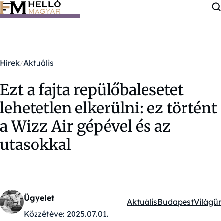
Ugrás a tartalomra
Hírek
Aktuális
Ezt a fajta repülőbalesetet
lehetetlen elkerülni: ez történt
a Wizz Air gépével és az
utasokkal
Ügyelet
Aktuális
Budapest
Világűr
Kategóriák:
Közzétéve:
2025.07.01.