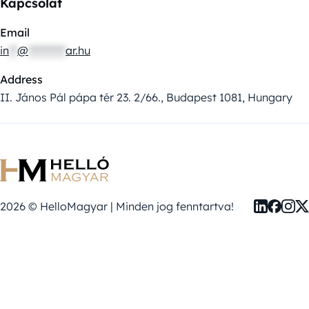
Kapcsolat
Email
in
**
@
*********
ar.hu
Address
II. János Pál pápa tér 23. 2/66., Budapest 1081, Hungary
2026 © HelloMagyar | Minden jog fenntartva!