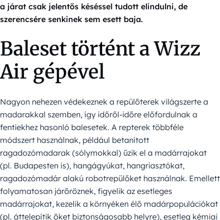
a járat csak jelentős késéssel tudott elindulni, de
szerencsére senkinek sem esett baja.
Baleset történt a Wizz
Air gépével
Nagyon nehezen védekeznek a repülőterek világszerte a
madarakkal szemben, így időről-időre előfordulnak a
fentiekhez hasonló balesetek. A repterek többféle
módszert használnak, például betanított
ragadozómadarak (sólymokkal) űzik el a madárrajokat
(pl. Budapesten is), hangágyúkat, hangriasztókat,
ragadozómadár alakú robotrepülőket használnak. Emellett
folyamatosan járőröznek, figyelik az esetleges
madárrajokat, kezelik a környéken élő madárpopulációkat
(pl. áttelepítik őket biztonságosabb helyre), esetleg kémiai