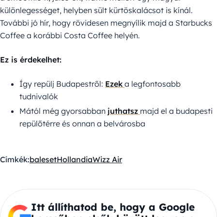
különlegességet, helyben sült kürtöskalácsot is kínál.
További jó hír, hogy rövidesen megnyílik majd a Starbucks
Coffee a korábbi Costa Coffee helyén.
Ez is érdekelhet:
Így repülj Budapestről:
Ezek
a legfontosabb
tudnivalók
Mától még gyorsabban
juthatsz
majd el a budapesti
repülőtérre és onnan a belvárosba
Címkék:
baleset
Hollandia
Wizz Air
Itt állíthatod be, hogy a Google