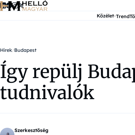
Ugrás a tartalomra
Közélet
Trend
Tö
Hírek
Budapest
Így repülj Buda
tudnivalók
Szerkesztőség