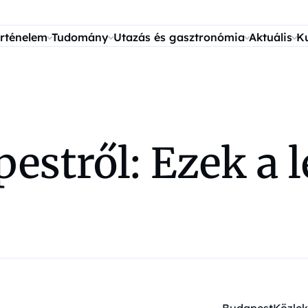
rténelem
Tudomány
Utazás és gasztronómia
Aktuális
K
pestről: Ezek a 