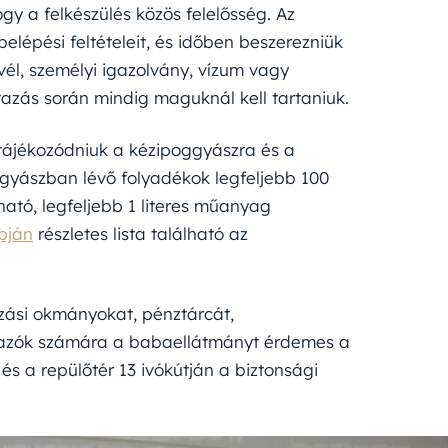
gy a felkészülés közös felelősség. Az
elépési feltételeit, és időben beszerezniük
él, személyi igazolvány, vízum vagy
azás során mindig maguknál kell tartaniuk.
 tájékozódniuk a kézipoggyászra és a
gyászban lévő folyadékok legfeljebb 100
ható, legfeljebb 1 literes műanyag
pján
részletes lista található az
azási okmányokat, pénztárcát,
 utazók számára a babaellátmányt érdemes a
 és a repülőtér 13 ivókútján a biztonsági