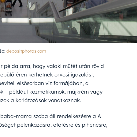
ép:
depositphotos.com
 példa arra, hogy valaki műtét után rövid
repülőtéren kérhetnek orvosi igazolást,
bevitel, elsősorban víz formájában, a
gok – például kozmetikumok, májkrém vagy
zok a korlátozások vonatkoznak.
 baba-mama szoba áll rendelkezésre a A
tőséget pelenkázásra, etetésre és pihenésre,