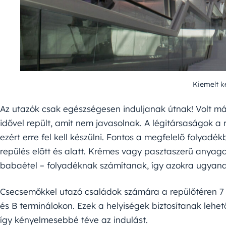
Kiemelt k
Az utazók csak egészségesen induljanak útnak! Volt már
idővel repült, amit nem javasolnak. A légitársaságok a 
ezért erre fel kell készülni. Fontos a megfelelő folyadék
repülés előtt és alatt. Krémes vagy pasztaszerű anya
babaétel – folyadéknak számítanak, így azokra ugyana
Csecsemőkkel utazó családok számára a repülőtéren 7
és B terminálokon. Ezek a helyiségek biztosítanak lehe
így kényelmesebbé téve az indulást.