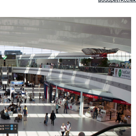
Budapest
Közle
Kategóriák: