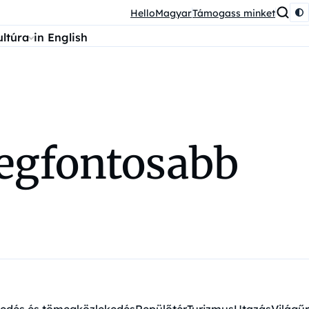
HelloMagyar
Támogass minket
ultúra
in English
legfontosabb