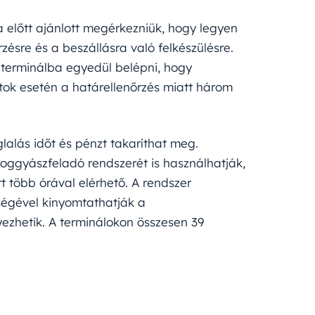
a előtt ajánlott megérkezniük, hogy legyen
ésre és a beszállásra való felkészülésre.
 terminálba egyedül belépni, hogy
atok esetén a határellenőrzés miatt három
glalás időt és pénzt takaríthat meg.
poggyászfeladó rendszerét is használhatják,
t több órával elérhető. A rendszer
ségével kinyomtathatják a
zhetik. A terminálokon összesen 39