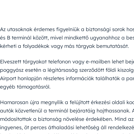
Az utasoknak érdemes figyelniük a biztonsági sorok hoss
és B terminál között, mivel mindkettő ugyanahhoz a be
kérheti a folyadékok vagy más tárgyak bemutatását.
Elveszett tárgyakat telefonon vagy e-mailben lehet beje
poggyász esetén a légitársaság szerződött földi kiszolg
Airport honlapján részletes információk találhatók a pa
egyéb támogatásról.
Hamarosan újra megnyílik a felújított érkezési oldali koc
autók közvetlenül a terminál bejáratáig hajthassanak. A 
módosítottak a biztonság növelése érdekében. Mind az 
ingyenes, öt perces áthaladási lehetőség áll rendelkezés