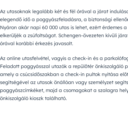
Az utasoknak legalább két és fél órával a járat indulás
elegendő idő a poggyászfeladásra, a biztonsági ellenőrz
Nyáron akár napi 60 000 utas is lehet, ezért érdemes a
elkerüljék a zsúfoltságot. Schengen-övezeten kívüli jár
órával korábbi érkezés javasolt.
Az online utasfelvétel, vagyis a check-in és a parkolófo
Feladott poggyásszal utazók a repülőtér önkiszolgáló 
amely a csúcsidőszakban a check-in pultok nyitása előt
segítségével az utasok önállóan vagy személyzet segít
poggyászcímkéket, majd a csomagokat a szalagra helye
önkiszolgáló kioszk található.