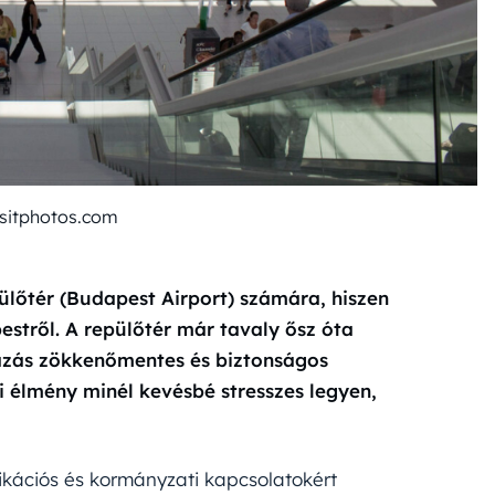
sitphotos.com
ülőtér (Budapest Airport) számára, hiszen
stről. A repülőtér már tavaly ősz óta
tazás zökkenőmentes és biztonságos
ri élmény minél kevésbé stresszes legyen,
nikációs és kormányzati kapcsolatokért