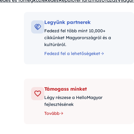
kedés és tömegközlekedés
Repülőtér
Turizmus
Utazás
Világűr
Legyünk partnerek
Fedezd fel több mint 10,000+
cikkünket Magyarországról és a
kultúráról.
Fedezd fel a lehetőségeket
Támogass minket
Légy részese a HelloMagyar
fejlesztésének
Tovább