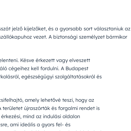
zát jelző kijelzőket, és a gyorsabb sort választaniuk az
szállókapuhoz vezet. A biztonsági személyzet bármikor
lenteni. Késve érkezett vagy elveszett
áló cégeihez kell fordulni. A Budapest
rkolásról, egészségügyi szolgáltatásokról és
sifelhajtó, amely lehetővé teszi, hogy az
területet újraszórták és forgalmi rendet is
érkezési, mind az indulási oldalon
re, ami ideális a gyors fel- és