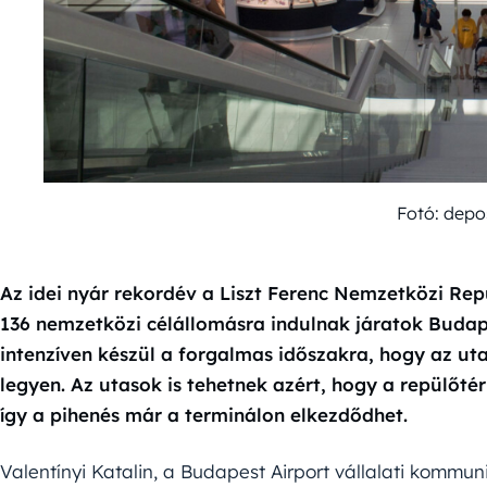
Fotó: depo
Az idei nyár rekordév a Liszt Ferenc Nemzetközi Rep
136 nemzetközi célállomásra indulnak járatok Budape
intenzíven készül a forgalmas időszakra, hogy az u
legyen. Az utasok is tehetnek azért, hogy a repülőté
így a pihenés már a terminálon elkezdődhet.
Valentínyi Katalin, a Budapest Airport vállalati kommu