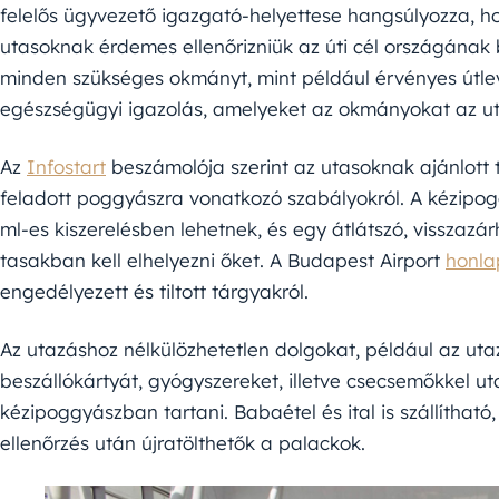
felelős ügyvezető igazgató-helyettese hangsúlyozza, ho
utasoknak érdemes ellenőrizniük az úti cél országának b
minden szükséges okmányt, mint például érvényes útlev
egészségügyi igazolás, amelyeket az okmányokat az ut
Az
Infostart
beszámolója szerint az utasoknak ajánlott
feladott poggyászra vonatkozó szabályokról. A kézipog
ml-es kiszerelésben lehetnek, és egy átlátszó, visszazár
tasakban kell elhelyezni őket. A Budapest Airport
honla
engedélyezett és tiltott tárgyakról.
Az utazáshoz nélkülözhetetlen dolgokat, például az ut
beszállókártyát, gyógyszereket, illetve csecsemőkkel
kézipoggyászban tartani. Babaétel és ital is szállítható,
ellenőrzés után újratölthetők a palackok.