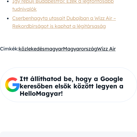
Így repülj Budapestről: Ezek a legfontosabb
tudnivalók
Cserbenhagyta utasait Dubajban a Wizz Air –
Rekordbírságot is kaphat a légitársaság
Címkék:
közlekedés
magyar
Magyarország
Wizz Air
Itt állíthatod be, hogy a Google
keresőben elsők között legyen a
HelloMagyar!