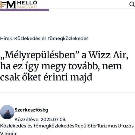
Ugrás a tartalomra
Hírek
Közlekedés és tömegközlekedés
„Mélyrepülésben” a Wizz Air,
ha ez így megy tovább, nem
csak őket érinti majd
Szerkesztőség
Közzétéve:
2025.07.03.
Közlekedés és tömegközlekedés
Repülőtér
Turizmus
Utazás
Kategóriák:
Világűr