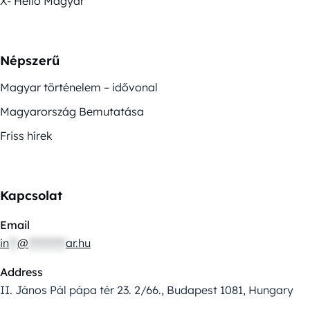
X- Helló Magyar
Népszerű
Magyar történelem – idővonal
Magyarország Bemutatása
Friss hírek
Kapcsolat
Email
in
**
@
*********
ar.hu
Address
II. János Pál pápa tér 23. 2/66., Budapest 1081, Hungary