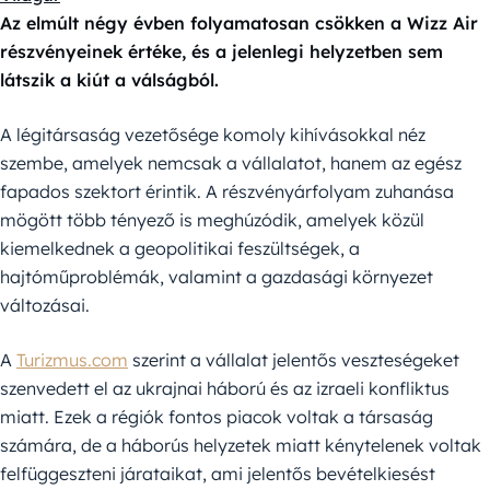
Az elmúlt négy évben folyamatosan csökken a Wizz Air
részvényeinek értéke, és a jelenlegi helyzetben sem
látszik a kiút a válságból.
A légitársaság vezetősége komoly kihívásokkal néz
szembe, amelyek nemcsak a vállalatot, hanem az egész
fapados szektort érintik. A részvényárfolyam zuhanása
mögött több tényező is meghúzódik, amelyek közül
kiemelkednek a geopolitikai feszültségek, a
hajtóműproblémák, valamint a gazdasági környezet
változásai.
A
Turizmus.com
szerint a vállalat jelentős veszteségeket
szenvedett el az ukrajnai háború és az izraeli konfliktus
miatt. Ezek a régiók fontos piacok voltak a társaság
számára, de a háborús helyzetek miatt kénytelenek voltak
felfüggeszteni járataikat, ami jelentős bevételkiesést