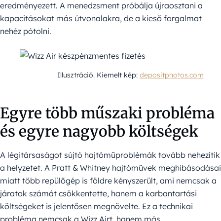
eredményezett. A menedzsment próbálja újraosztani a
kapacitásokat más útvonalakra, de a kieső forgalmat
nehéz pótolni.
Illusztráció. Kiemelt kép:
depositphotos.com
Egyre több műszaki probléma
és egyre nagyobb költségek
A légitársaságot sújtó hajtóműproblémák tovább nehezítik
a helyzetet. A Pratt & Whitney hajtóművek meghibásodásai
miatt több repülőgép is földre kényszerült, ami nemcsak a
járatok számát csökkentette, hanem a karbantartási
költségeket is jelentősen megnövelte. Ez a technikai
probléma nemcsak a Wizz Airt, hanem más