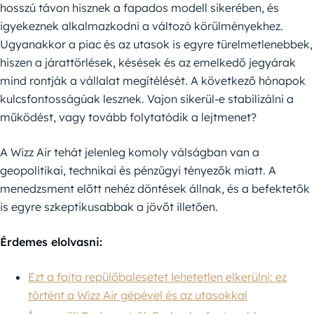
hosszú távon hisznek a fapados modell sikerében, és
igyekeznek alkalmazkodni a változó körülményekhez.
Ugyanakkor a piac és az utasok is egyre türelmetlenebbek,
hiszen a járattörlések, késések és az emelkedő jegyárak
mind rontják a vállalat megítélését. A következő hónapok
kulcsfontosságúak lesznek. Vajon sikerül-e stabilizálni a
működést, vagy tovább folytatódik a lejtmenet?
A Wizz Air tehát jelenleg komoly válságban van a
geopolitikai, technikai és pénzügyi tényezők miatt. A
menedzsment előtt nehéz döntések állnak, és a befektetők
is egyre szkeptikusabbak a jövőt illetően.
Érdemes elolvasni:
Ezt a fajta repülőbalesetet lehetetlen elkerülni: ez
történt a Wizz Air gépével és az utasokkal