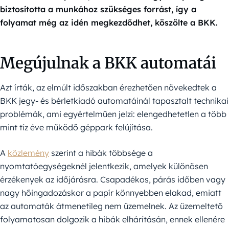
biztosította a munkához szükséges forrást, így a
folyamat még az idén megkezdődhet, köszölte a BKK.
Megújulnak a BKK automatái
Azt írták, az elmúlt időszakban érezhetően növekedtek a
BKK jegy- és bérletkiadó automatáinál tapasztalt technikai
problémák, ami egyértelműen jelzi: elengedhetetlen a több
mint tíz éve működő géppark felújítása.
A
közlemény
szerint a hibák többsége a
nyomtatóegységeknél jelentkezik, amelyek különösen
érzékenyek az időjárásra. Csapadékos, párás időben vagy
nagy hőingadozáskor a papír könnyebben elakad, emiatt
az automaták átmenetileg nem üzemelnek. Az üzemeltető
folyamatosan dolgozik a hibák elhárításán, ennek ellenére