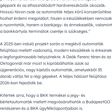
géppark és az elhasználódott hardvereszközök okozzák.
Hosszú távon csak az automaták teljes körű korszerűsítése
hozhat érdemi megoldást, hiszen a készülékekben nemcsak
a nyomtatók, hanem a bankjegy- és érmekezelők, valamint
a bankkártyás terminálok cseréje is szükséges.”
A 2025-ben induló projekt során a meglévő automaták
felújítása mellett vadonatúj, modern készülékek is érkeznek
a legforgalmasabb helyszínekre. A Deák Ferenc téren és az
Oktogonnál már most is kipróbálhatók azok az
újgenerációs, nagy kijelzős automaták, amelyekből 35
darab váltja fel a régi gépeket. A teljes hálózat felújítása
2026-ban fejeződik be.
Kitértek arra, hogy a BKK termékei a jegy- és
bérletautomaták mellett megvásárolhatók a BudapestGO
rendszeren és a BKK ügyfélközpontjaiban is.