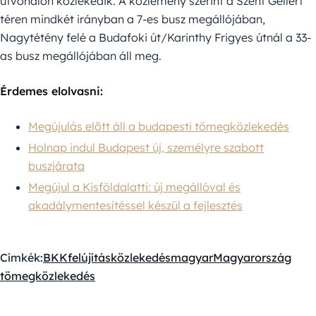
útvonalon közlekedik. A közlemény szerint a Szent Gellért
téren mindkét irányban a 7-es busz megállójában,
Nagytétény felé a Budafoki út/Karinthy Frigyes útnál a 33-
as busz megállójában áll meg.
Érdemes elolvasni:
Megújulás előtt áll a budapesti tömegközlekedés
Holnap indul Budapest új, személyre szabott
buszjárata
Megújul a Kisföldalatti: új megállóval és
akadálymentesítéssel készül a fejlesztés
Címkék:
BKK
felújítás
közlekedés
magyar
Magyarország
tömegközlekedés