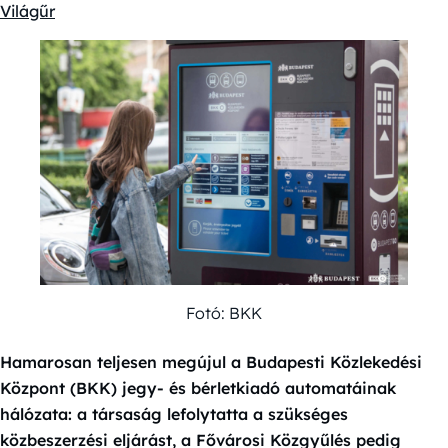
Kategóriák:
Világűr
Fotó: BKK
Hamarosan teljesen megújul a Budapesti Közlekedési
Központ (BKK) jegy- és bérletkiadó automatáinak
hálózata: a társaság lefolytatta a szükséges
közbeszerzési eljárást, a Fővárosi Közgyűlés pedig