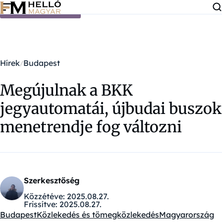
Ugrás a tartalomra
Hírek
Budapest
Megújulnak a BKK
jegyautomatái, újbudai buszok
menetrendje fog változni
Szerkesztőség
Közzétéve:
2025.08.27.
Frissítve:
2025.08.27.
Budapest
Közlekedés és tömegközlekedés
Magyarország