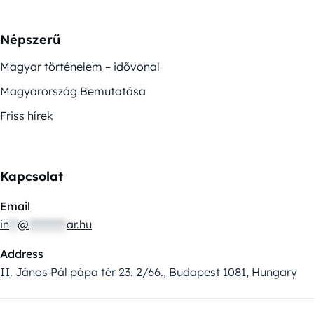
Népszerű
Magyar történelem – idővonal
Magyarország Bemutatása
Friss hírek
Kapcsolat
Email
in
**
@
*********
ar.hu
Address
II. János Pál pápa tér 23. 2/66., Budapest 1081, Hungary