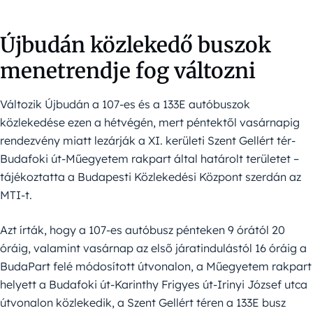
Újbudán közlekedő buszok
menetrendje fog változni
Változik Újbudán a 107-es és a 133E autóbuszok
közlekedése ezen a hétvégén, mert péntektől vasárnapig
rendezvény miatt lezárják a XI. kerületi Szent Gellért tér-
Budafoki út-Műegyetem rakpart által határolt területet –
tájékoztatta a Budapesti Közlekedési Központ szerdán az
MTI-t.
Azt írták, hogy a 107-es autóbusz pénteken 9 órától 20
óráig, valamint vasárnap az első járatindulástól 16 óráig a
BudaPart felé módosított útvonalon, a Műegyetem rakpart
helyett a Budafoki út-Karinthy Frigyes út-Irinyi József utca
útvonalon közlekedik, a Szent Gellért téren a 133E busz