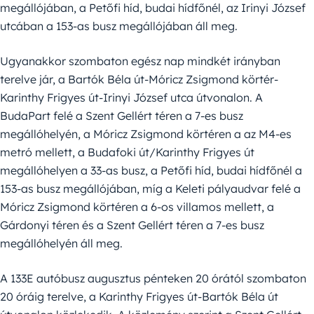
megállójában, a Petőfi híd, budai hídfőnél, az Irinyi József
utcában a 153-as busz megállójában áll meg.
Ugyanakkor szombaton egész nap mindkét irányban
terelve jár, a Bartók Béla út-Móricz Zsigmond körtér-
Karinthy Frigyes út-Irinyi József utca útvonalon. A
BudaPart felé a Szent Gellért téren a 7-es busz
megállóhelyén, a Móricz Zsigmond körtéren a az M4-es
metró mellett, a Budafoki út/Karinthy Frigyes út
megállóhelyen a 33-as busz, a Petőfi híd, budai hídfőnél a
153-as busz megállójában, míg a Keleti pályaudvar felé a
Móricz Zsigmond körtéren a 6-os villamos mellett, a
Gárdonyi téren és a Szent Gellért téren a 7-es busz
megállóhelyén áll meg.
A 133E autóbusz augusztus pénteken 20 órától szombaton
20 óráig terelve, a Karinthy Frigyes út-Bartók Béla út