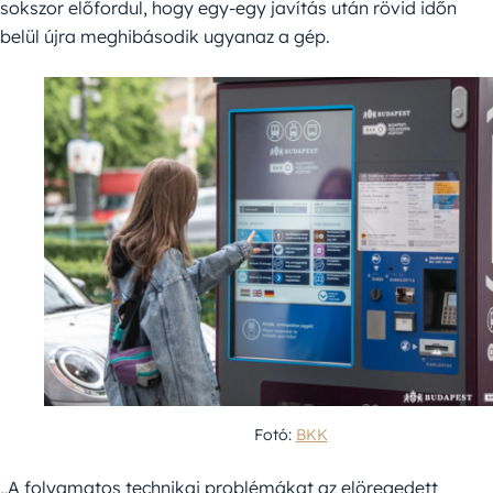
sokszor előfordul, hogy egy-egy javítás után rövid időn
belül újra meghibásodik ugyanaz a gép.
Fotó:
BKK
„A folyamatos technikai problémákat az elöregedett