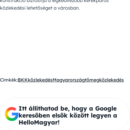
konstrukció biztosítja a legkedvezőbb kerékpáros
közlekedési lehetőséget a városban.
Címkék:
BKK
közlekedés
Magyarország
tömegközlekedés
Itt állíthatod be, hogy a Google
keresőben elsők között legyen a
HelloMagyar!