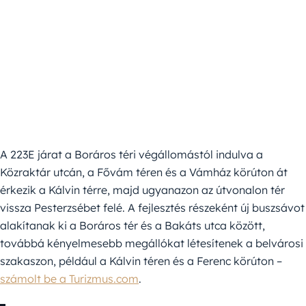
A 223E járat a Boráros téri végállomástól indulva a
Közraktár utcán, a Fővám téren és a Vámház körúton át
érkezik a Kálvin térre, majd ugyanazon az útvonalon tér
vissza Pesterzsébet felé. A fejlesztés részeként új buszsávot
alakítanak ki a Boráros tér és a Bakáts utca között,
továbbá kényelmesebb megállókat létesítenek a belvárosi
szakaszon, például a Kálvin téren és a Ferenc körúton –
számolt be a Turizmus.com
.