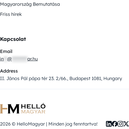
Magyarország Bemutatása
Friss hírek
Kapcsolat
Email
in
**
@
*********
ar.hu
Address
II. János Pál pápa tér 23. 2/66., Budapest 1081, Hungary
2026 © HelloMagyar | Minden jog fenntartva!