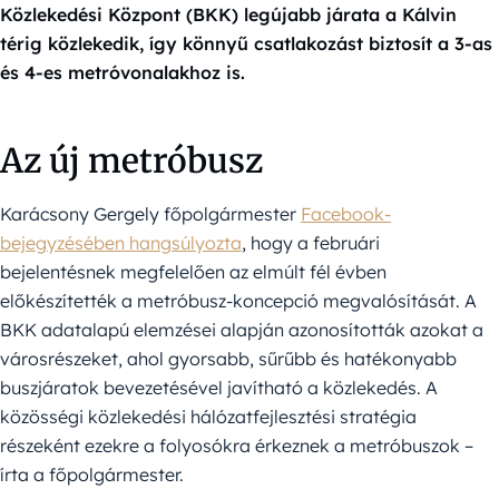
Közlekedési Központ (BKK) legújabb járata a Kálvin
térig közlekedik, így könnyű csatlakozást biztosít a 3-as
és 4-es metróvonalakhoz is.
Az új metróbusz
Karácsony Gergely főpolgármester
Facebook-
bejegyzésében hangsúlyozta
, hogy a februári
bejelentésnek megfelelően az elmúlt fél évben
előkészítették a metróbusz-koncepció megvalósítását. A
BKK adatalapú elemzései alapján azonosították azokat a
városrészeket, ahol gyorsabb, sűrűbb és hatékonyabb
buszjáratok bevezetésével javítható a közlekedés. A
közösségi közlekedési hálózatfejlesztési stratégia
részeként ezekre a folyosókra érkeznek a metróbuszok –
írta a főpolgármester.