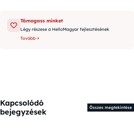
Támogass minket
Légy részese a HelloMagyar fejlesztésének
Tovább
Kapcsolódó
Összes megtekintése
bejegyzések