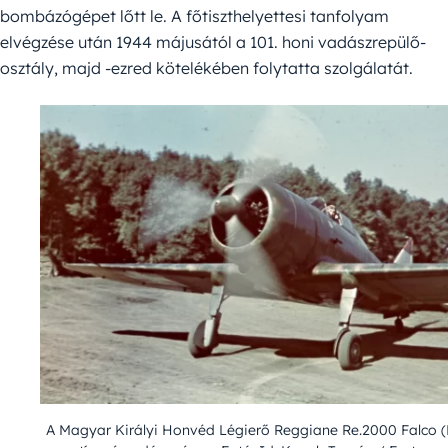
bombázógépet lőtt le. A főtiszthelyettesi tanfolyam
elvégzése után 1944 májusától a 101. honi vadászrepülő-
osztály, majd -ezred kötelékében folytatta szolgálatát.
A Magyar Királyi Honvéd Légierő Reggiane Re.2000 Falco (