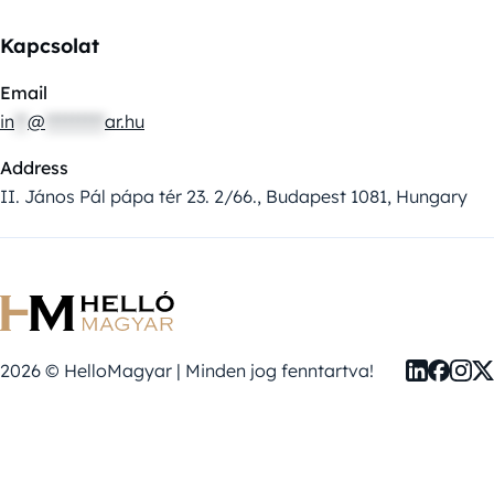
Kapcsolat
Email
in
**
@
*********
ar.hu
Address
II. János Pál pápa tér 23. 2/66., Budapest 1081, Hungary
2026 © HelloMagyar | Minden jog fenntartva!