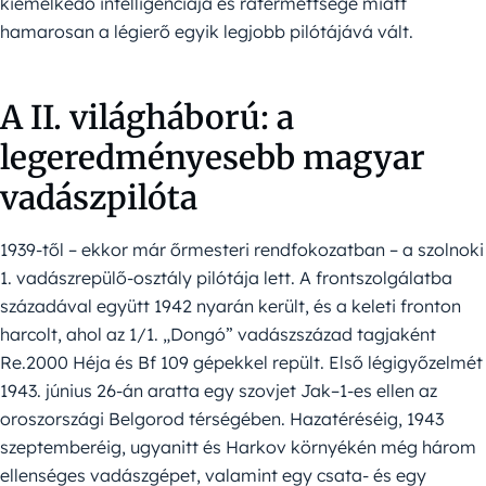
kiemelkedő intelligenciája és rátermettsége miatt
hamarosan a légierő egyik legjobb pilótájává vált.
A II. világháború: a
legeredményesebb magyar
vadászpilóta
1939-től – ekkor már őrmesteri rendfokozatban – a szolnoki
1. vadászrepülő-osztály pilótája lett. A frontszolgálatba
századával együtt 1942 nyarán került, és a keleti fronton
harcolt, ahol az 1/1. „Dongó” vadászszázad tagjaként
Re.2000 Héja és Bf 109 gépekkel repült. Első légigyőzelmét
1943. június 26-án aratta egy szovjet Jak–1-es ellen az
oroszországi Belgorod térségében. Hazatéréséig, 1943
szeptemberéig, ugyanitt és Harkov környékén még három
ellenséges vadászgépet, valamint egy csata- és egy