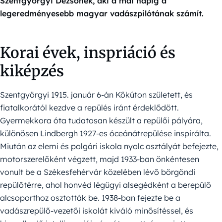
Szentgyörgyi Dezsőnek, aki a mai napig a
legeredményesebb magyar vadászpilótának számít.
Korai évek, inspriáció és
kiképzés
Szentgyörgyi 1915. január 6-án Kőkúton született, és
fiatalkorától kezdve a repülés iránt érdeklődött.
Gyermekkora óta tudatosan készült a repülői pályára,
különösen Lindbergh 1927-es óceánátrepülése inspirálta.
Miután az elemi és polgári iskola nyolc osztályát befejezte,
motorszerelőként végzett, majd 1933-ban önkéntesen
vonult be a Székesfehérvár közelében lévő börgöndi
repülőtérre, ahol honvéd légügyi alsegédként a berepülő
alcsoporthoz osztották be. 1938-ban fejezte be a
vadászrepülő-vezetői iskolát kiváló minősítéssel, és