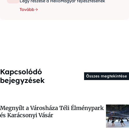
Légy részese a HelloMagyar fejlesztésének
Tovább
Kapcsolódó
Összes megtekintése
bejegyzések
Megnyílt a Városháza Téli Élménypark
és Karácsonyi Vásár