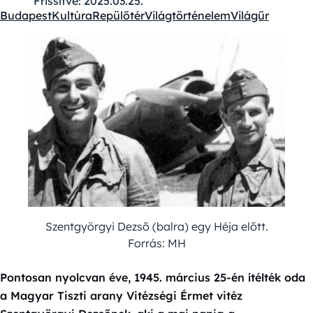
Frissítve:
2025.03.25.
Budapest
Kultúra
Repülőtér
Világtörténelem
Világűr
Kategóriák:
Szentgyörgyi Dezső (balra) egy Héja előtt.
Forrás: MH
Pontosan nyolcvan éve, 1945. március 25-én ítélték oda
a Magyar Tiszti arany Vitézségi Érmet vitéz