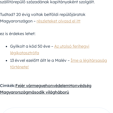
szállítórepülő századának kapitányaként szolgált.
Tudtad? 20 évig voltak belföldi repülőjáratok
Magyarországon –
részleteket olvasd el itt
ez is érdekes lehet:
Gyilkolt a köd 50 éve –
Az utolsó ferihegyi
légikatasztrófa
13 évvel ezelőtt állt le a Malév –
Íme a légitársaság
története!
Címkék:
Fejér vármegye
honvédelem
Honvédség
Magyarország
második világháború