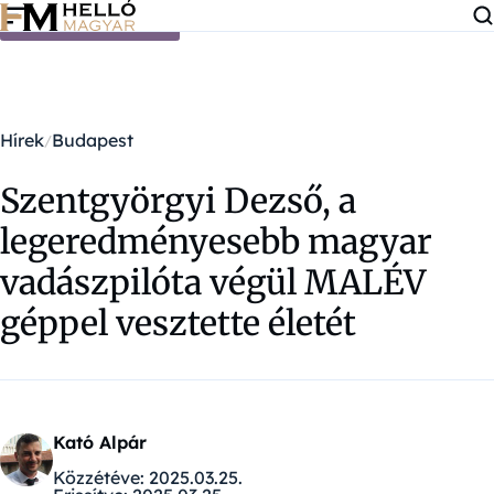
Ugrás a tartalomra
Hírek
Budapest
Szentgyörgyi Dezső, a
legeredményesebb magyar
vadászpilóta végül MALÉV
géppel vesztette életét
Kató Alpár
Közzétéve:
2025.03.25.