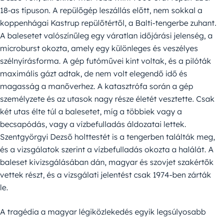
18-as típuson. A repülőgép leszállás előtt, nem sokkal a
koppenhágai Kastrup repülőtértől, a Balti-tengerbe zuhant.
A balesetet valószínűleg egy váratlan időjárási jelenség, a
microburst okozta, amely egy különleges és veszélyes
szélnyírásforma. A gép futóművei kint voltak, és a pilóták
maximális gázt adtak, de nem volt elegendő idő és
magasság a manőverhez. A katasztrófa során a gép
személyzete és az utasok nagy része életét vesztette. Csak
két utas élte túl a balesetet, míg a többiek vagy a
becsapódás, vagy a vízbefulladás áldozatai lettek.
Szentgyörgyi Dezső holttestét is a tengerben találták meg,
és a vizsgálatok szerint a vízbefulladás okozta a halálát. A
baleset kivizsgálásában dán, magyar és szovjet szakértők
vettek részt, és a vizsgálati jelentést csak 1974-ben zárták
le.
A tragédia a magyar légiközlekedés egyik legsúlyosabb