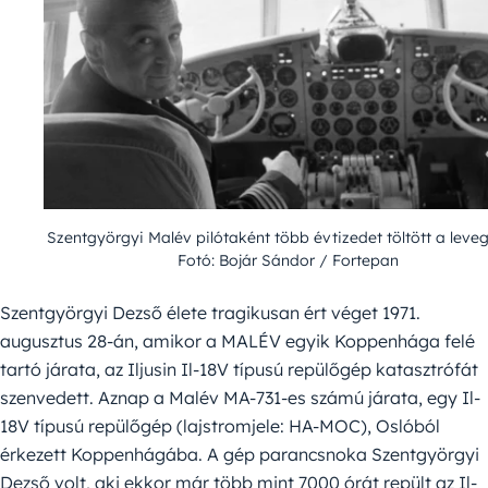
Szentgyörgyi Malév pilótaként több évtizedet töltött a leve
Fotó: Bojár Sándor / Fortepan
Szentgyörgyi Dezső élete tragikusan ért véget 1971.
augusztus 28-án, amikor a MALÉV egyik Koppenhága felé
tartó járata, az Iljusin Il-18V típusú repülőgép katasztrófát
szenvedett. Aznap a Malév MA-731-es számú járata, egy Il-
18V típusú repülőgép (lajstromjele: HA-MOC), Oslóból
érkezett Koppenhágába. A gép parancsnoka Szentgyörgyi
Dezső volt, aki ekkor már több mint 7000 órát repült az Il-