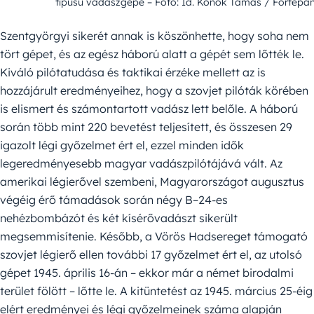
típusú vadászgépe – Fotó: Id. Konok Tamás / Fortepa
Szentgyörgyi sikerét annak is köszönhette, hogy soha nem
tört gépet, és az egész háború alatt a gépét sem lőtték le.
Kiváló pilótatudása és taktikai érzéke mellett az is
hozzájárult eredményeihez, hogy a szovjet pilóták körében
is elismert és számontartott vadász lett belőle. A háború
során több mint 220 bevetést teljesített, és összesen 29
igazolt légi győzelmet ért el, ezzel minden idők
legeredményesebb magyar vadászpilótájává vált. Az
amerikai légierővel szembeni, Magyarországot augusztus
végéig érő támadások során négy B–24-es
nehézbombázót és két kísérővadászt sikerült
megsemmisítenie. Később, a Vörös Hadsereget támogató
szovjet légierő ellen további 17 győzelmet ért el, az utolsó
gépet 1945. április 16-án – ekkor már a német birodalmi
terület fölött – lőtte le. A kitüntetést az 1945. március 25-éig
elért eredményei és légi győzelmeinek száma alapján