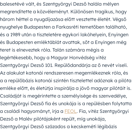
balesetévé vált, és Szentgyörgyi Dezső halála mélyen
megrendítette a közvéleményt. Különösen tragikus, hogy
három héttel a nyugdíjazása előtt vesztette életét. Végső
nyughelye Budapesten a Farkasréti temetőben található,
és a 1989 után a tiszteletére egykori lakóhelyein, Enyingen
és Budapesten emléktáblát avattak, sőt a Enyingen még
teret is elneveztek róla. Talán számára mégis a
legértékesebb, hogy a Magyar Honvédség vitéz
Szentgyörgyi Dezső 101. Repülődandárja az ő nevét viseli.
Az alakulat katonái rendszeresen megemlékeznek róla, és
a a repülőbázis katonái szintén tisztelettel adóznak a pilóta
emléke előtt, és életútja inspirálja a jövő magyar pilótáit is.
Családját is megérintette a személyisége és szenvedélye,
Szentgyörgyi Dezső fia és unokája is a repülésben folytatta
a családi hagyományt, írja a
FEOL
. Fia, vitéz Szentgyörgyi
Dezső a Malév pilótájaként repült, míg unokája,
Szentgyörgyi Dezső százados a kecskeméti légibázis