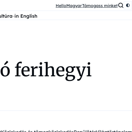
HelloMagyar
Támogass minket
ultúra
in English
só ferihegyi