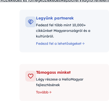
t
Közlekedés és tömegközlekedés
Repülőtér
Világtörténelem
Legyünk partnerek
Fedezd fel több mint 10,000+
cikkünket Magyarországról és a
kultúráról.
Fedezd fel a lehetőségeket
Támogass minket
Légy részese a HelloMagyar
fejlesztésének
Tovább