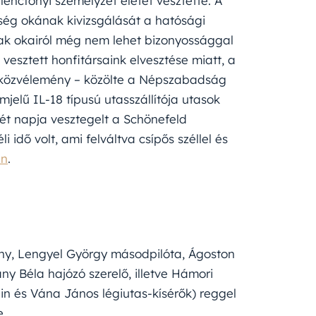
ilencfőnyi személyzet életét vesztette. A
ség okának kivizsgálását a hatósági
nak okairól még nem lehet bizonyossággal
esztett honfitársaink elvesztése miatt, a
 közvélemény – közölte a Népszabadság
jelű IL-18 típusú utasszállítója utasok
 két napja vesztegelt a Schönefeld
idő volt, ami felváltva csípős széllel és
en
.
ány, Lengyel György másodpilóta, Ágoston
ny Béla hajózó szerelő, illetve Hámori
in és Vána János légiutas-kísérők) reggel
e.