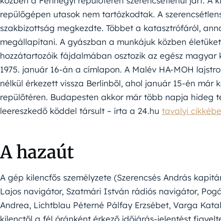
közben a Ferihegyi repülőtéren szerencsétlenül járt. A k
repülőgépen utasok nem tartózkodtak. A szerencsétlen
szakbizottság megkezdte. Többet a katasztrófáról, an
megállapítani. A gyászban a munkájuk közben életüket v
hozzátartozóik fájdalmában osztozik az egész magyar
1975. január 16-án a címlapon. A Malév HA-MOH lajstrom
nélkül érkezett vissza Berlinből, ahol január 15-én már
repülőtéren. Budapesten akkor már több napja hideg téli 
leereszkedő köddel társult – írta a 24.hu
tavalyi cikkéb
A hazaút
A gép kilencfős személyzete (Szerencsés András kapit
Lajos navigátor, Szatmári István rádiós navigátor, Pogá
Andrea, Lichtblau Péterné Pálfay Erzsébet, Varga Katal
kilenctől a fél óránként érkező időjárás-jelentést figyelt