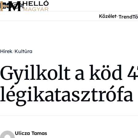
Ugrás a tartalomra
Közélet
Trend
Tö
Hírek
Kultúra
Gyilkolt a köd 
légikatasztrófa
Ulicza Tamas