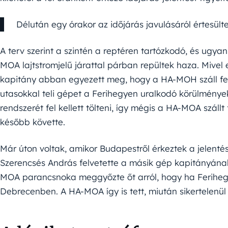
Délután egy órakor az időjárás javulásáról értesültek
A terv szerint a szintén a reptéren tartózkodó, és ugy
MOA lajtstromjelű járattal párban repültek haza. Mivel e
kapitány abban egyezett meg, hogy a HA-MOH száll fel 
utasokkal teli gépet a Ferihegyen uralkodó körülmények
rendszerét fel kellett tölteni, így mégis a HA-MOA szál
később követte.
Már úton voltak, amikor Budapestről érkeztek a jelenté
Szerencsés András felvetette a másik gép kapitányának
MOA parancsnoka meggyőzte őt arról, hogy ha Ferihegy
Debrecenben. A HA-MOA így is tett, miután sikertelenül 