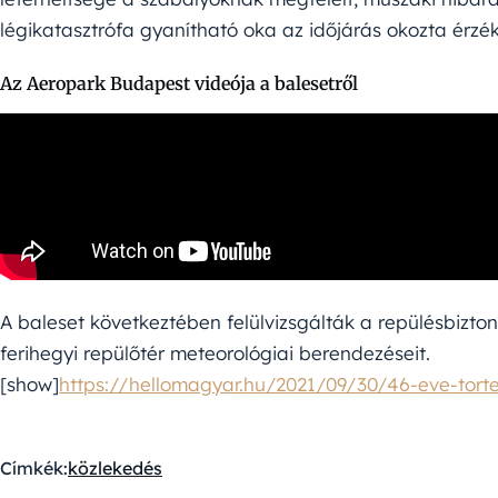
légikatasztrófa gyanítható oka az időjárás okozta érzé
Az Aeropark Budapest videója a balesetről
A baleset következtében felülvizsgálták a repülésbizto
ferihegyi repülőtér meteorológiai berendezéseit.
[show]
https://hellomagyar.hu/2021/09/30/46-eve-torte
Címkék:
közlekedés