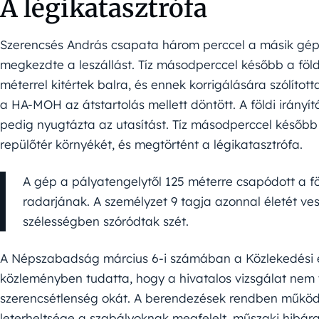
A légikatasztrófa
Szerencsés András csapata három perccel a másik gép si
megkezdte a leszállást. Tíz másodperccel később a föld
méterrel kitértek balra, és ennek korrigálására szólított
a HA-MOH az átstartolás mellett döntött. A földi irányí
pedig nyugtázta az utasítást. Tíz másodperccel később
repülőtér környékét, és megtörtént a légikatasztrófa.
A gép a pályatengelytől 125 méterre csapódott a fö
radarjának. A személyzet 9 tagja azonnal életét ve
szélességben szóródtak szét.
A Népszabadság március 6-i számában a Közlekedési é
közleményben tudatta, hogy a hivatalos vizsgálat nem
szerencsétlenség okát. A berendezések rendben működt
leterheltsége a szabályoknak megfelelt, műszaki hibára 