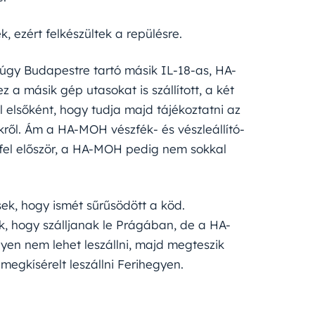
, ezért felkészültek a repülésre.
anúgy Budapestre tartó másik IL-18-as, HA-
z a másik gép utasokat is szállított, a két
elsőként, hogy tudja majd tájékoztatni az
ről. Ám a HA-MOH vészfék- és vészleállító-
lt fel először, a HA-MOH pedig nem sokkal
sek, hogy ismét sűrűsödött a köd.
, hogy szálljanak le Prágában, de a HA-
en nem lehet leszállni, majd megteszik
megkísérelt leszállni Ferihegyen.