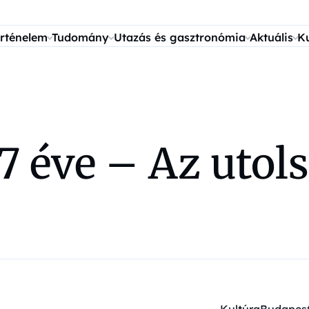
rténelem
Tudomány
Utazás és gasztronómia
Aktuális
K
47 éve – Az utol