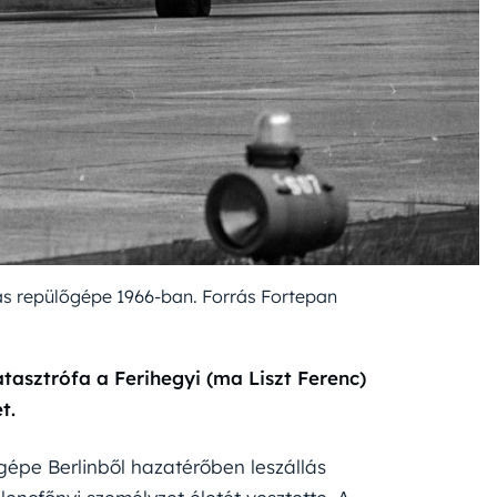
as repülőgépe 1966-ban. Forrás Fortepan
tasztrófa a Ferihegyi (ma Liszt Ferenc)
t.
gépe Berlinből hazatérőben leszállás