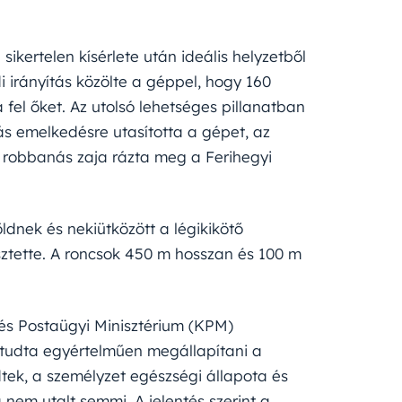
kertelen kísérlete után ideális helyzetből
i irányítás közölte a géppel, hogy 160
a fel őket. Az utolsó lehetséges pillanatban
tás emelkedésre utasította a gépet, az
 robbanás zaja rázta meg a Ferihegyi
ldnek és nekiütközött a légikikötő
sztette. A roncsok 450 m hosszan és 100 m
s Postaügyi Minisztérium (KPM)
 tudta egyértelműen megállapítani a
ek, a személyzet egészségi állapota és
nem utalt semmi. A jelentés szerint a