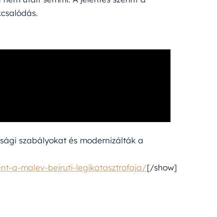
kcsalódás.
nsági szabályokat és modernizálták a
nt-a-malev-bejruti-legikatasztrofaja/
[/show]