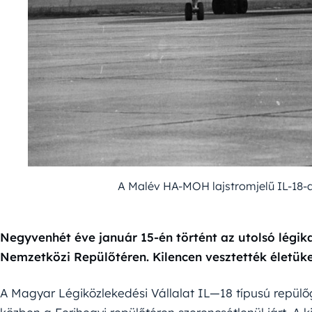
A Malév HA-MOH lajstromjelű IL-18-
Negyvenhét éve január 15-én történt az utolsó légika
Nemzetközi Repülőtéren. Kilencen vesztették életüke
A Magyar Légiközlekedési Vállalat IL—18 típusú repülő