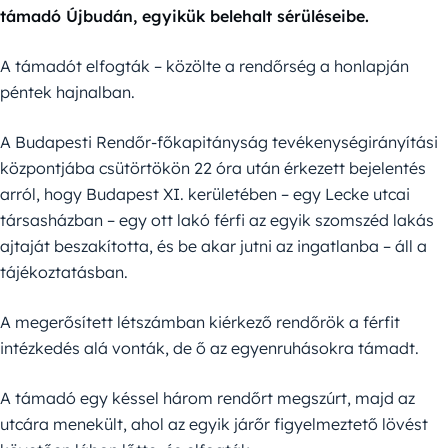
támadó Újbudán, egyikük belehalt sérüléseibe.
A támadót elfogták – közölte a rendőrség a honlapján
péntek hajnalban.
A Budapesti Rendőr-főkapitányság tevékenységirányítási
központjába csütörtökön 22 óra után érkezett bejelentés
arról, hogy Budapest XI. kerületében – egy Lecke utcai
társasházban – egy ott lakó férfi az egyik szomszéd lakás
ajtaját beszakította, és be akar jutni az ingatlanba – áll a
tájékoztatásban.
A megerősített létszámban kiérkező rendőrök a férfit
intézkedés alá vonták, de ő az egyenruhásokra támadt.
A támadó egy késsel három rendőrt megszúrt, majd az
utcára menekült, ahol az egyik járőr figyelmeztető lövést