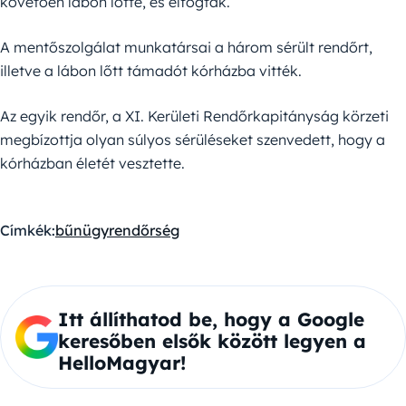
követően lábon lőtte, és elfogták.
A mentőszolgálat munkatársai a három sérült rendőrt,
illetve a lábon lőtt támadót kórházba vitték.
Az egyik rendőr, a XI. Kerületi Rendőrkapitányság körzeti
megbízottja olyan súlyos sérüléseket szenvedett, hogy a
kórházban életét vesztette.
Címkék:
bűnügy
rendőrség
Itt állíthatod be, hogy a Google
keresőben elsők között legyen a
HelloMagyar!