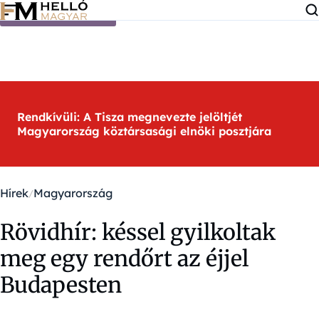
Ugrás a tartalomra
Rendkívüli: A Tisza megnevezte jelöltjét
Magyarország köztársasági elnöki posztjára
Hírek
Magyarország
Rövidhír: késsel gyilkoltak
meg egy rendőrt az éjjel
Budapesten