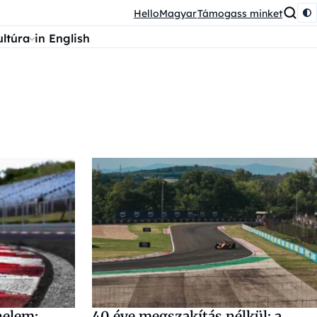
HelloMagyar
Támogass minket
ultúra
in English
nelem:
40 éve megszakítás nélkül: a