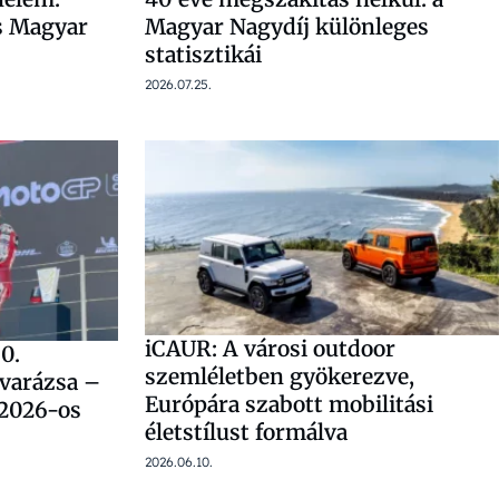
es Magyar
Magyar Nagydíj különleges
statisztikái
2026.07.25.
iCAUR: A városi outdoor
0.
szemléletben gyökerezve,
 varázsa –
Európára szabott mobilitási
 2026-os
életstílust formálva
2026.06.10.