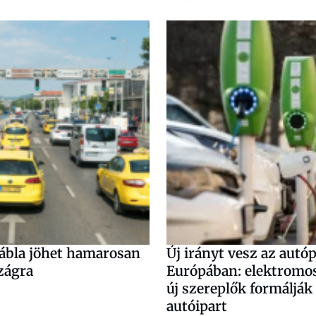
ábla jöhet hamarosan
Új irányt vesz az autó
zágra
Európában: elektromos 
új szereplők formálják
autóipart