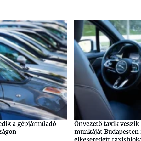
edik a gépjárműadó
Önvezető taxik veszik 
zágon
munkáját Budapesten 
elkeseredett taxisbloká