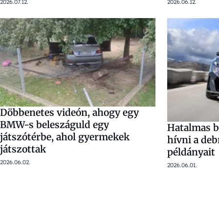
2026.07.12.
2026.06.12.
Döbbenetes videón, ahogy egy
BMW-s beleszáguld egy
Hatalmas bl
játszótérbe, ahol gyermekek
hívni a de
játszottak
példányait
2026.06.02.
2026.06.01.