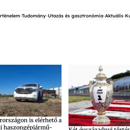
rténelem
Tudomány
Utazás és gasztronómia
Aktuális
K
országon is elérhető a
ai haszongépjármű-
Két évszázadnyi törté