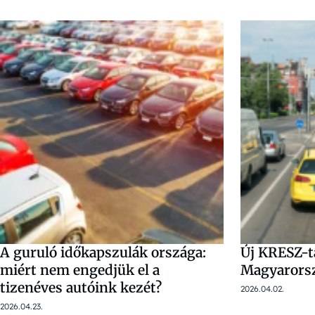
A guruló időkapszulák országa:
Új KRESZ-t
miért nem engedjük el a
Magyarors
tizenéves autóink kezét?
2026.04.02.
2026.04.23.