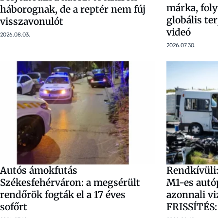
márka, fol
háborognak, de a reptér nem fúj
globális te
visszavonulót
videó
2026.08.03.
2026.07.30.
Autós ámokfutás
Rendkívüli:
Székesfehérváron: a megsérült
M1-es autó
rendőrök fogták el a 17 éves
azonnali vi
sofőrt
FRISSÍTÉS: