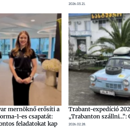
2026.03.21.
yar mernöknő erősíti a
Trabant-expedíció 202
orma-1-es csapatát:
„Trabanton szállni…”: 
ontos feladatokat kap
2026.02.28.