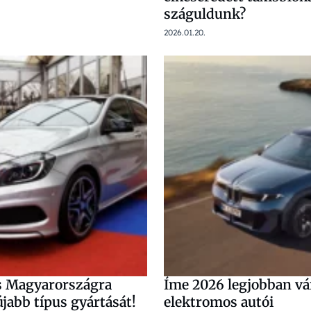
száguldunk?
2026.01.20.
s Magyarországra
Íme 2026 legjobban vá
jabb típus gyártását!
elektromos autói