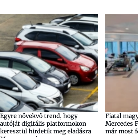
Egyre növekvő trend, hogy
Fiatal mag
autóját digitális platformokon
Mercedes F
keresztül hirdetik meg eladásra
már most f