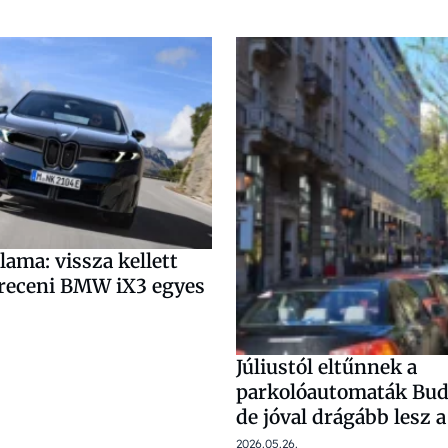
ama: vissza kellett
breceni BMW iX3 egyes
Júliustól eltűnnek a
parkolóautomaták Bud
de jóval drágább lesz 
2026.05.26.