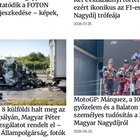
ytatódik a FOTON
ezért ikonikus az F1-
rjeszkedése – képek,
Nagydíj trófeája
2026.07.25.
MotoGP: Márquez, a 10
győzelem és a Balaton
 8 külföldi halt meg az
személyes tudósítás a
pályán, Magyar Péter
Magyar Nagydíjról
zsgálatot rendelt el –
2026.06.10.
 Állampolgárság, fotók