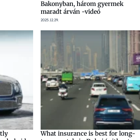
Bakonyban, három gyermek
maradt árván -videó
2025.12.29.
tly
What insurance is best for long-