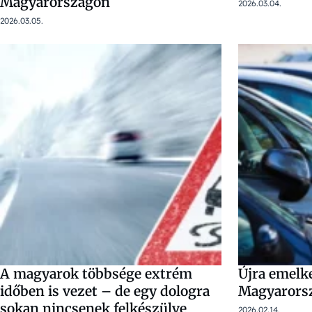
Magyarországon
2026.03.04.
2026.03.05.
A magyarok többsége extrém
Újra emelk
időben is vezet – de egy dologra
Magyarors
sokan nincsenek felkészülve
2026.02.14.