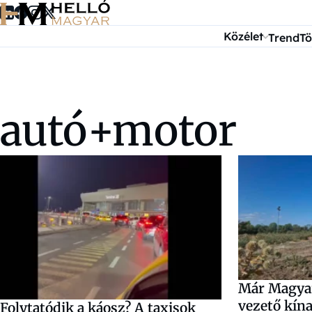
Ugrás a tartalomra
Közélet
Trend
Tö
autó+motor
Már Magyar
vezető kín
Folytatódik a káosz? A taxisok