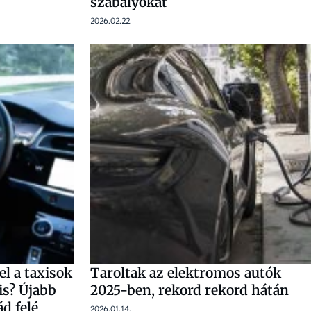
szabályokat
2026.02.22.
el a taxisok
Taroltak az elektromos autók
is? Újabb
2025-ben, rekord rekord hátán
d felé
2026.01.14.