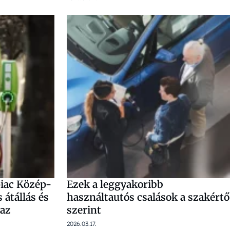
piac Közép-
Ezek a leggyakoribb
átállás és
használtautós csalások a szakértő
 az
szerint
2026.03.17.