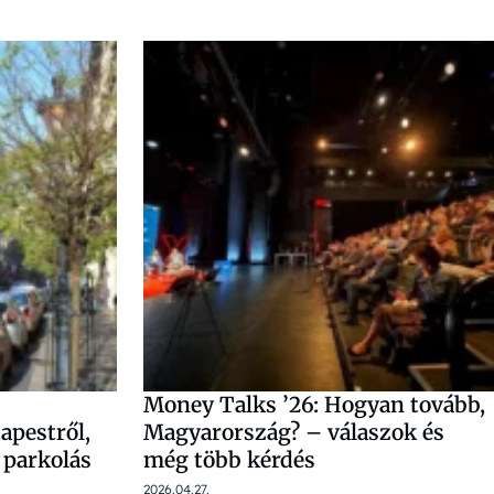
Money Talks ’26: Hogyan tovább,
apestről,
Magyarország? – válaszok és
a parkolás
még több kérdés
2026.04.27.