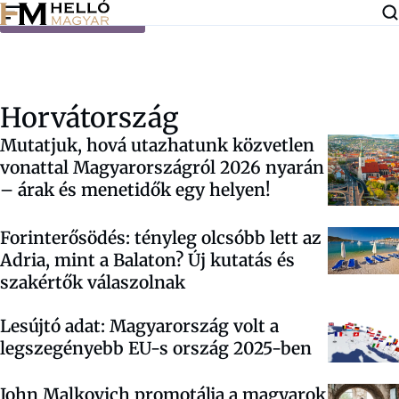
Ugrás a tartalomra
Horvátország
Mutatjuk, hová utazhatunk közvetlen
vonattal Magyarországról 2026 nyarán
– árak és menetidők egy helyen!
Forinterősödés: tényleg olcsóbb lett az
Adria, mint a Balaton? Új kutatás és
szakértők válaszolnak
Lesújtó adat: Magyarország volt a
legszegényebb EU-s ország 2025-ben
John Malkovich promotálja a magyarok