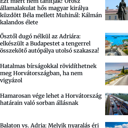
Ezt miért nem tanítják? Orosz
államalakulat hős magyar királya
küzdött Béla mellett Muhinál: Kálmán
kalandos élete
Ősztől dugó nélkül az Adriára:
elkészült a Budapestet a tengerrel
összekötő autópálya utolsó szakasza!
Hatalmas bírságokkal rövidíthetnek
meg Horvátországban, ha nem
vigyázol
Hamarosan vége lehet a Horvátország
határain való sorban állásnak
Balaton vs. Adria: Melyik nyaralás éri