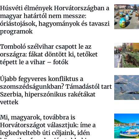
Húsvéti élmények Horvátországban a
magyar határtól nem messze:
óriástojások, hagyományok és tavaszi
programok
Tomboló szélvihar csapott le az
országra: fákat döntött ki, tetőket
tépett le a vihar – fotók
Újabb fegyveres konfliktus a
szomszédságunkban? Támadástól tart
Szerbia, hiperszónikus rakétákat
vettek
Mi, magyarok, továbbra is
Horvátországot választjuk: íme a
legkedveltebb úti céljaink, idén