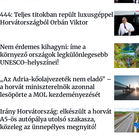
444: Teljes titokban repült luxusgéppel
Horvátországból Orbán Viktor
Nem érdemes kihagyni: íme a
környező országok legkülönlegesebb
UNESCO-helyszínei!
„Az Adria-kőolajvezeték nem eladó” –
a horvát miniszterelnök azonnal
lesöpörte a MOL kezdeményezését
Irány Horvátország: elkészült a horvát
A5-ös autópálya utolsó szakasza,
közeleg az ünnepélyes megnyitó!