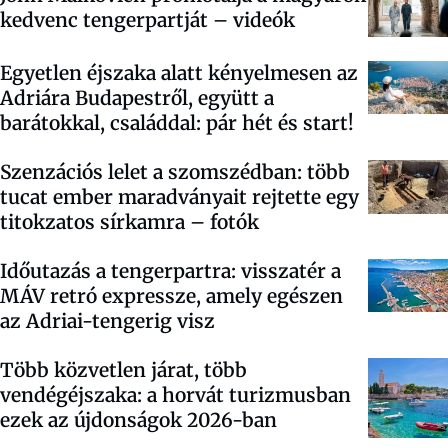
kedvenc tengerpartját – videók
Egyetlen éjszaka alatt kényelmesen az
Adriára Budapestről, együtt a
barátokkal, családdal: pár hét és start!
Szenzációs lelet a szomszédban: több
tucat ember maradványait rejtette egy
titokzatos sírkamra – fotók
Időutazás a tengerpartra: visszatér a
MÁV retró expressze, amely egészen
az Adriai-tengerig visz
Több közvetlen járat, több
vendégéjszaka: a horvát turizmusban
ezek az újdonságok 2026-ban