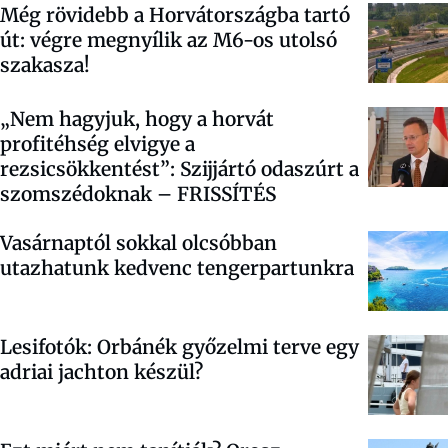
Még rövidebb a Horvátországba tartó
út: végre megnyílik az M6-os utolsó
szakasza!
„Nem hagyjuk, hogy a horvát
profitéhség elvigye a
rezsicsökkentést”: Szijjártó odaszúrt a
szomszédoknak – FRISSÍTÉS
Vasárnaptól sokkal olcsóbban
utazhatunk kedvenc tengerpartunkra
Lesifotók: Orbánék győzelmi terve egy
adriai jachton készül?