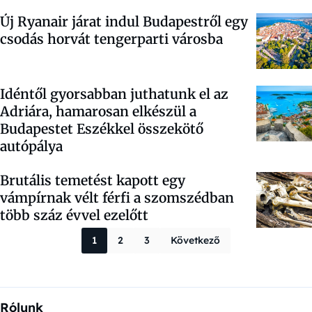
Új Ryanair járat indul Budapestről egy
csodás horvát tengerparti városba
Idéntől gyorsabban juthatunk el az
Adriára, hamarosan elkészül a
Budapestet Eszékkel összekötő
autópálya
Brutális temetést kapott egy
vámpírnak vélt férfi a szomszédban
több száz évvel ezelőtt
Bejegyzések la
1
2
3
Következő
Rólunk