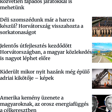
közvetlen fapados járatokkal is
mehetünk
Déli szomszédunk már a harcra
készül? Horvátország visszahozta a
sorkatonaságot
Jelentős útfejlesztés kezdődött
Horvátországban, a magyar közlekedés
is nagyot léphet előre
Kiderült mikor nyit hazánk még épülő
adriai kikötője – képek
Amerika kemény üzenete a
magyaroknak, az orosz energiafüggés
a célkeresztben