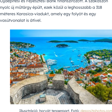
Újjáépítési és Fejlesztési Bank finanszírozott. A szakaszon
nyolc új műtárgy épült, ezek közül a leghosszabb a 318
méteres Karasica-viadukt, amely egy folyót és egy
vasútvonalat is átível.
Illusztráció: horvát tengerpart. Fotó:
depositphotos.co