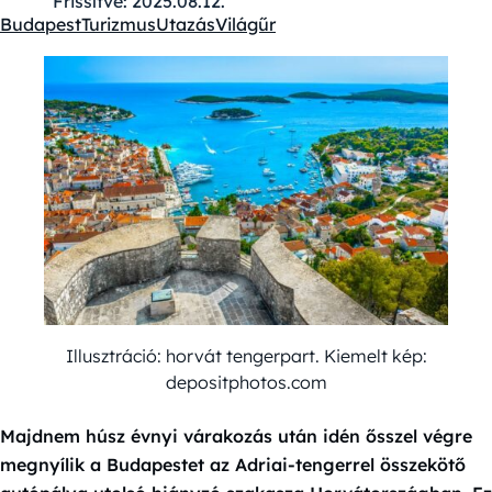
Frissítve:
2025.08.12.
Budapest
Turizmus
Utazás
Világűr
Kategóriák:
Illusztráció: horvát tengerpart. Kiemelt kép:
depositphotos.com
Majdnem húsz évnyi várakozás után idén ősszel végre
megnyílik a Budapestet az Adriai-tengerrel összekötő