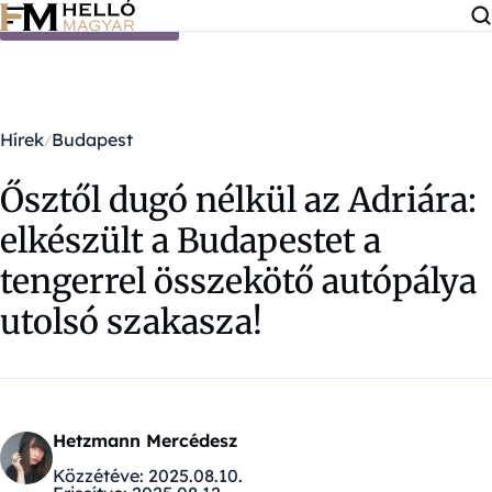
Ugrás a tartalomra
Hírek
Budapest
Ősztől dugó nélkül az Adriára:
elkészült a Budapestet a
tengerrel összekötő autópálya
utolsó szakasza!
Hetzmann Mercédesz
Közzétéve:
2025.08.10.