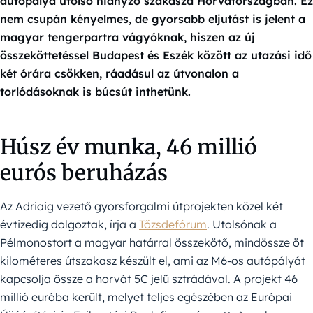
autópálya utolsó hiányzó szakasza Horvátországban. Ez
nem csupán kényelmes, de gyorsabb eljutást is jelent a
magyar tengerpartra vágyóknak, hiszen az új
összeköttetéssel Budapest és Eszék között az utazási idő
két órára csökken, ráadásul az útvonalon a
torlódásoknak is búcsút inthetünk.
Húsz év munka, 46 millió
eurós beruházás
Az Adriaig vezető gyorsforgalmi útprojekten közel két
évtizedig dolgoztak, írja a
Tőzsdefórum
. Utolsónak a
Pélmonostort a magyar határral összekötő, mindössze öt
kilométeres útszakasz készült el, ami az M6-os autópályát
kapcsolja össze a horvát 5C jelű sztrádával. A projekt 46
millió euróba került, melyet teljes egészében az Európai