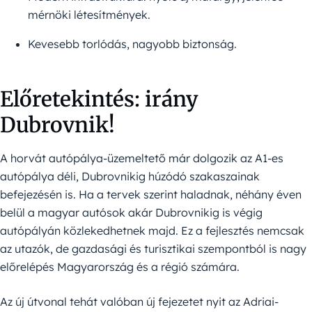
mérnöki létesítmények.
Kevesebb torlódás, nagyobb biztonság.
Előretekintés: irány
Dubrovnik!
A horvát autópálya-üzemeltető már dolgozik az A1-es
autópálya déli, Dubrovnikig húzódó szakaszainak
befejezésén is. Ha a tervek szerint haladnak, néhány éven
belül a magyar autósok akár Dubrovnikig is végig
autópályán közlekedhetnek majd. Ez a fejlesztés nemcsak
az utazók, de gazdasági és turisztikai szempontból is nagy
előrelépés Magyarország és a régió számára.
Az új útvonal tehát valóban új fejezetet nyit az Adriai-