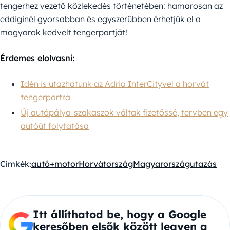
tengerhez vezető közlekedés történetében: hamarosan az
eddiginél gyorsabban és egyszerűbben érhetjük el a
magyarok kedvelt tengerpartját!
Érdemes elolvasni:
Idén is utazhatunk az Adria InterCityvel a horvát
tengerpartra
Új autópálya-szakaszok váltak fizetőssé, tervben egy
autóút folytatása
Címkék:
autó+motor
Horvátország
Magyarország
utazás
Itt állíthatod be, hogy a Google
keresőben elsők között legyen a