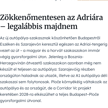
Zökkenőmentesen az Adriára
– legalábbis majdnem
Az új autópálya-szakasznak köszönhetően Budapestről
Eszéken és Szarajevón keresztül egészen az Adriai-tengerig
vezet az út – a magyar és a horvát szakaszokon immár
végig gyorsforgalmi úton. Jelenleg a Bosznia-
Hercegovinán átvezető szakaszokon azonban még nem
készült el teljesen az autópálya: Szarajevóig részben
országúton haladnak az utazók, illetve az A1 autópálya déli
szakaszai sem folytonosak. Ploče környékéig váltakozik az
autópálya és az országút, de a Corridor Vc projekt
keretében 2028-ra elkészülhet a teljes Budapest–Ploče
gyorsforgalmi útvonal.