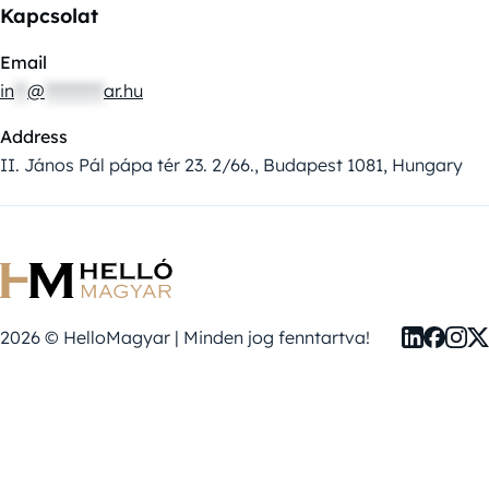
Kapcsolat
Email
in
**
@
*********
ar.hu
Address
II. János Pál pápa tér 23. 2/66., Budapest 1081, Hungary
2026 © HelloMagyar | Minden jog fenntartva!