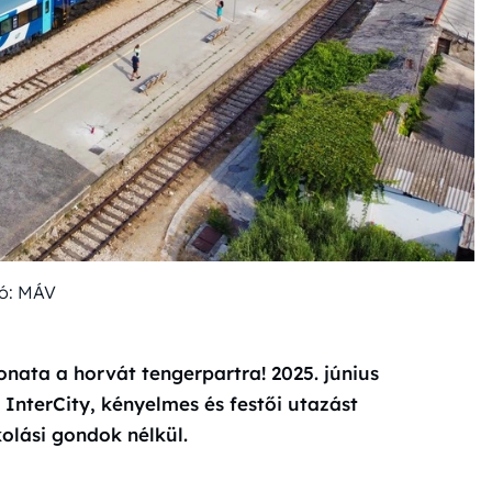
ó: MÁV
onata a horvát tengerpartra! 2025. június
 InterCity, kényelmes és festői utazást
olási gondok nélkül.