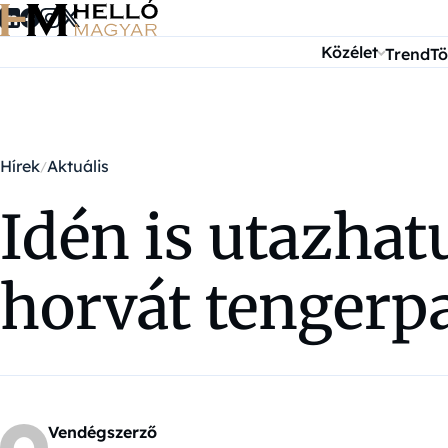
Ugrás a tartalomra
Közélet
Trend
Tö
Hírek
Aktuális
Idén is utazhat
horvát tengerp
Vendégszerző