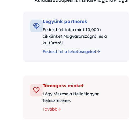
Aktuális
Budapest
Turizmus
Világjáró
Világűr
Kategóriák:
Legyünk partnerek
Fedezd fel több mint 10,000+
cikkünket Magyarországról és a
kultúráról.
Fedezd fel a lehetőségeket
Támogass minket
Légy részese a HelloMagyar
fejlesztésének
Tovább