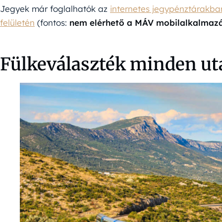
Jegyek már foglalhatók az
internetes jegypénztárakba
felületén
(fontos:
nem elérhető a MÁV mobilalkalmazá
Fülkeválaszték minden u