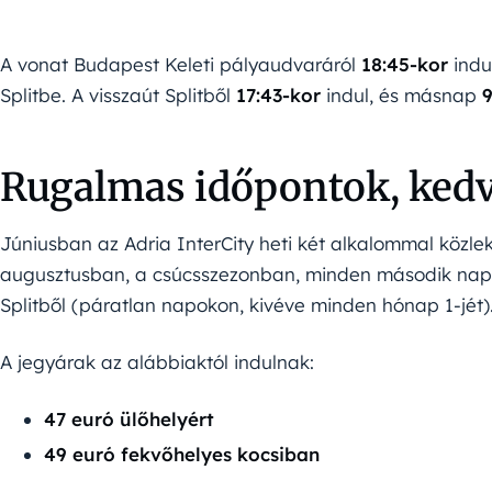
A vonat Budapest Keleti pályaudvaráról
18:45-kor
indu
Splitbe. A visszaút Splitből
17:43-kor
indul, és másnap
9
Rugalmas időpontok, kedv
Júniusban az Adria InterCity heti két alkalommal közlek
augusztusban, a csúcsszezonban, minden második nap i
Splitből (páratlan napokon, kivéve minden hónap 1-jét)
A jegyárak az alábbiaktól indulnak:
47 euró ülőhelyért
49 euró fekvőhelyes kocsiban