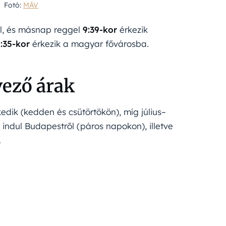
Fotó:
MÁV
l, és másnap reggel
9:39-kor
érkezik
:35-kor
érkezik a magyar fővárosba.
ező árak
edik (kedden és csütörtökön), míg július–
ndul Budapestről (páros napokon), illetve
.