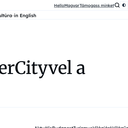
HelloMagyar
Támogass minket
ultúra
in English
erCityvel a