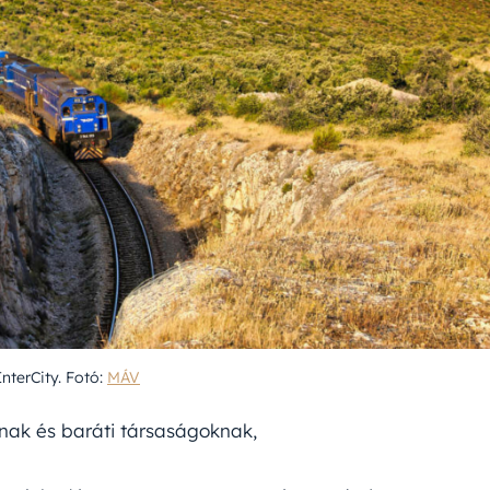
InterCity. Fotó:
MÁV
nak és baráti társaságoknak,