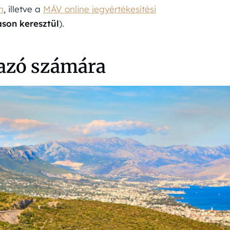
n
, illetve a
MÁV online jegyértékesítési
son keresztül
).
tazó számára