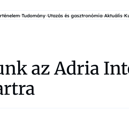
rténelem
Tudomány
Utazás és gasztronómia
Aktuális
K
unk az Adria Int
artra