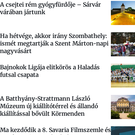
A csejtei rém gyógyfürdője – Sárvár
várában jártunk
Ha hétvége, akkor irány Szombathely:
ismét megtartják a Szent Márton-napi
nagyvásárt
Bajnokok Ligája elitkörös a Haladás
futsal csapata
A Batthyány-Strattmann László
Múzeum új kiállítótérrel és állandó
kiállítással bővült Körmenden
Ma kezdődik a 8. Savaria Filmszemle és