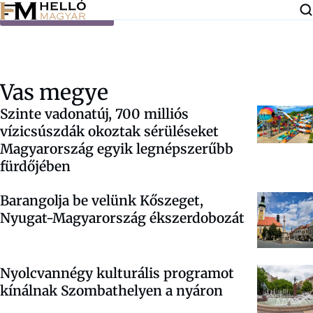
Ugrás a tartalomra
Vas megye
Szinte vadonatúj, 700 milliós
vízicsúszdák okoztak sérüléseket
Magyarország egyik legnépszerűbb
fürdőjében
Barangolja be velünk Kőszeget,
Nyugat-Magyarország ékszerdobozát
Nyolcvannégy kulturális programot
kínálnak Szombathelyen a nyáron