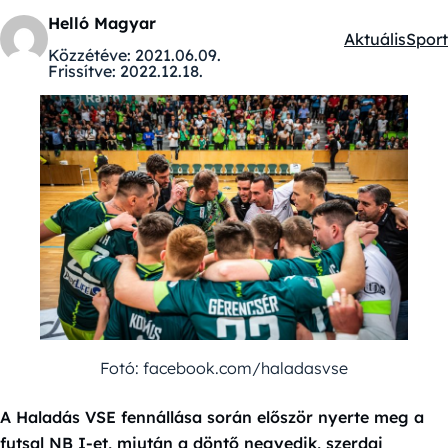
Helló Magyar
Aktuális
Sport
Kategóriák:
Közzétéve:
2021.06.09.
Frissítve:
2022.12.18.
Fotó: facebook.com/haladasvse
A Haladás VSE fennállása során először nyerte meg a
futsal NB I-et, miután a döntő negyedik, szerdai