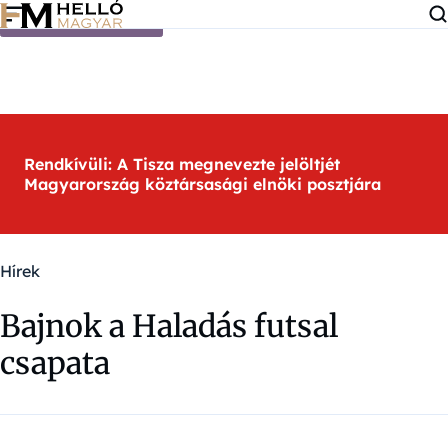
Ugrás a tartalomra
Rendkívüli: A Tisza megnevezte jelöltjét
Magyarország köztársasági elnöki posztjára
Hírek
Bajnok a Haladás futsal
csapata