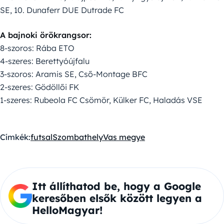
SE, 10. Dunaferr DUE Dutrade FC
A bajnoki örökrangsor:
8-szoros: Rába ETO
4-szeres: Berettyóújfalu
3-szoros: Aramis SE, Cső-Montage BFC
2-szeres: Gödöllői FK
1-szeres: Rubeola FC Csömör, Külker FC, Haladás VSE
Címkék:
futsal
Szombathely
Vas megye
Itt állíthatod be, hogy a Google
keresőben elsők között legyen a
HelloMagyar!