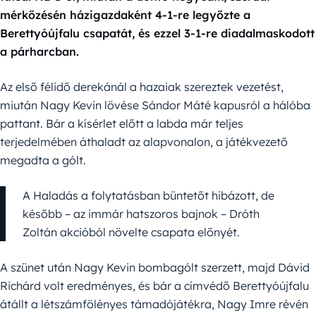
mérkőzésén házigazdaként 4-1-re legyőzte a
Berettyóújfalu csapatát, és ezzel 3-1-re diadalmaskodott
a párharcban.
Az első félidő derekánál a hazaiak szereztek vezetést,
miután Nagy Kevin lövése Sándor Máté kapusról a hálóba
pattant. Bár a kísérlet előtt a labda már teljes
terjedelmében áthaladt az alapvonalon, a játékvezető
megadta a gólt.
A Haladás a folytatásban büntetőt hibázott, de
később – az immár hatszoros bajnok – Dróth
Zoltán akcióból növelte csapata előnyét.
A szünet után Nagy Kevin bombagólt szerzett, majd Dávid
Richárd volt eredményes, és bár a címvédő Berettyóújfalu
átállt a létszámfölényes támadójátékra, Nagy Imre révén