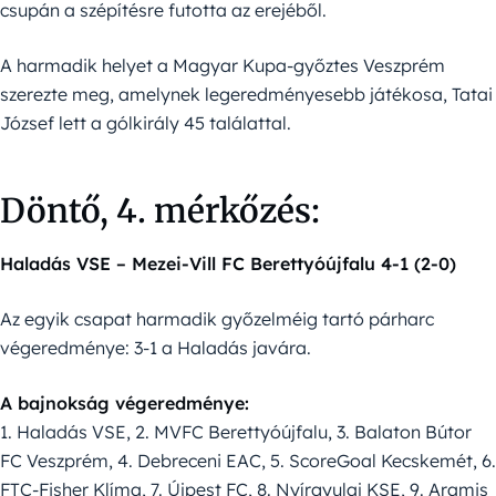
csupán a szépítésre futotta az erejéből.
A harmadik helyet a Magyar Kupa-győztes Veszprém
szerezte meg, amelynek legeredményesebb játékosa, Tatai
József lett a gólkirály 45 találattal.
Döntő, 4. mérkőzés:
Haladás VSE – Mezei-Vill FC Berettyóújfalu 4-1 (2-0)
Az egyik csapat harmadik győzelméig tartó párharc
végeredménye: 3-1 a Haladás javára.
A bajnokság végeredménye:
1. Haladás VSE, 2. MVFC Berettyóújfalu, 3. Balaton Bútor
FC Veszprém, 4. Debreceni EAC, 5. ScoreGoal Kecskemét, 6.
FTC-Fisher Klíma, 7. Újpest FC, 8. Nyírgyulaj KSE, 9. Aramis