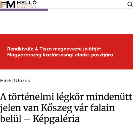
Ugrás a tartalomra
Rendkívüli: A Tisza megnevezte jelöltjét
Magyarország köztársasági elnöki posztjára
Hírek
Utazás
A történelmi légkör mindenütt
jelen van Kőszeg vár falain
belül –
Képgaléria