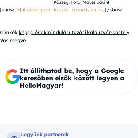
Kőszeg. Fotó: Mayer Jácint
[show]
Múltidéző pécsi korzó – a váras város
[/show]
Címkék:
képgaléria
kirándulás
utazási kalauz
vár-kastély
Vas megye
Itt állíthatod be, hogy a Google
keresőben elsők között legyen a
HelloMagyar!
Legyünk partnerek