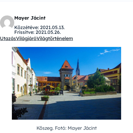
Mayer Jácint
Közzétéve:
2021.05.13.
Frissítve:
2021.05.26.
Utazás
Világjáró
Világtörténelem
Kategóriák:
Kőszeg. Fotó: Mayer Jácint