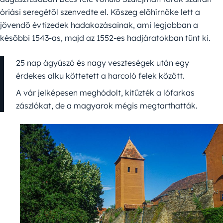
óriási seregétől szenvedte el. Kőszeg előhírnöke lett a
jövendő évtizedek hadakozásainak, ami legjobban a
későbbi 1543-as, majd az 1552-es hadjáratokban tűnt ki.
25 nap ágyúszó és nagy veszteségek után egy
érdekes alku köttetett a harcoló felek között.
A vár jelképesen meghódolt, kitűzték a lófarkas
zászlókat, de a magyarok mégis megtarthatták.