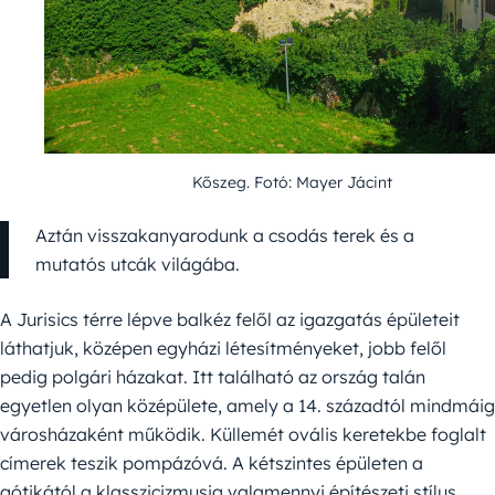
Kőszeg. Fotó: Mayer Jácint
Aztán visszakanyarodunk a csodás terek és a
mutatós utcák világába.
A Jurisics térre lépve balkéz felől az igazgatás épületeit
láthatjuk, középen egyházi létesítményeket, jobb felől
pedig polgári házakat. Itt található az ország talán
egyetlen olyan középülete, amely a 14. századtól mindmáig
városházaként működik. Küllemét ovális keretekbe foglalt
címerek teszik pompázóvá. A kétszintes épületen a
gótikától a klasszicizmusig valamennyi építészeti stílus