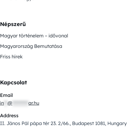
Népszerű
Magyar történelem – idővonal
Magyarország Bemutatása
Friss hírek
Kapcsolat
Email
in
**
@
*********
ar.hu
Address
II. János Pál pápa tér 23. 2/66., Budapest 1081, Hungary