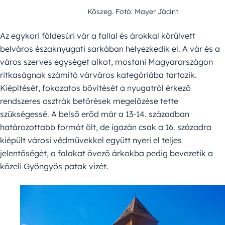
Kőszeg. Fotó: Mayer Jácint
Az egykori földesúri vár a fallal és árokkal körülvett
belváros északnyugati sarkában helyezkedik el. A vár és a
város szerves egységet alkot, mostani Magyarországon
ritkaságnak számító várváros kategóriába tartozik.
Kiépítését, fokozatos bővítését a nyugatról érkező
rendszeres osztrák betörések megelőzése tette
szükségessé. A belső erőd már a 13-14. században
határozottabb formát ölt, de igazán csak a 16. századra
kiépült városi védművekkel együtt nyeri el teljes
jelentőségét, a falakat övező árkokba pedig bevezetik a
közeli Gyöngyös patak vizét.