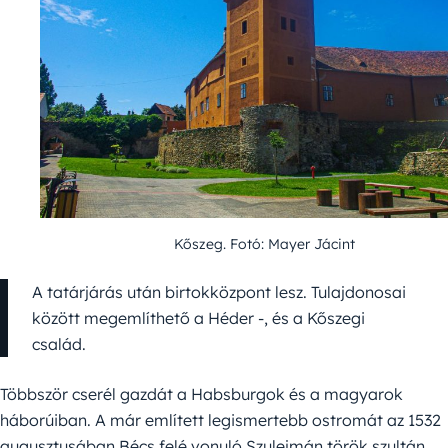
Kőszeg. Fotó: Mayer Jácint
A tatárjárás után birtokközpont lesz. Tulajdonosai
között megemlíthető a Héder -, és a Kőszegi
család.
Többször cserél gazdát a Habsburgok és a magyarok
háborúiban. A már említett legismertebb ostromát az 1532
augusztusában Bécs felé vonuló Szulejmán török szultán