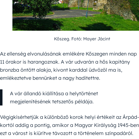
Kőszeg. Fotó: Mayer Jácint
Az ellenség elvonulásának emlékére Kőszegen minden nap
11 órakor is harangoznak. A vár udvarán a hős kapitány
bronzba öntött alakja, kivont karddal üdvözöl ma is,
emlékeztetve bennünket a nagy haditettre.
A vár állandó kiállítása a helytörténet
megjelenítésének tetszetős példája.
Végigkísérhetjük a különböző korok helyi értékeit az Árpád-
kortól addig a pontig, amikor a Magyar Királyság 1945-ben
ezt a várost is kiürítve távozott a történelem színpadáról.