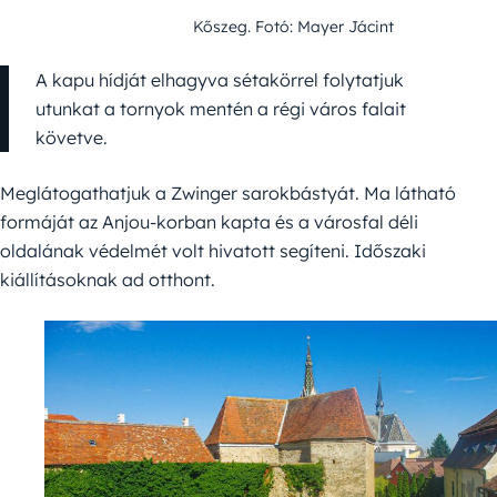
Kőszeg. Fotó: Mayer Jácint
A kapu hídját elhagyva sétakörrel folytatjuk
utunkat a tornyok mentén a régi város falait
követve.
Meglátogathatjuk a Zwinger sarokbástyát. Ma látható
formáját az Anjou-korban kapta és a városfal déli
oldalának védelmét volt hivatott segíteni. Időszaki
kiállításoknak ad otthont.