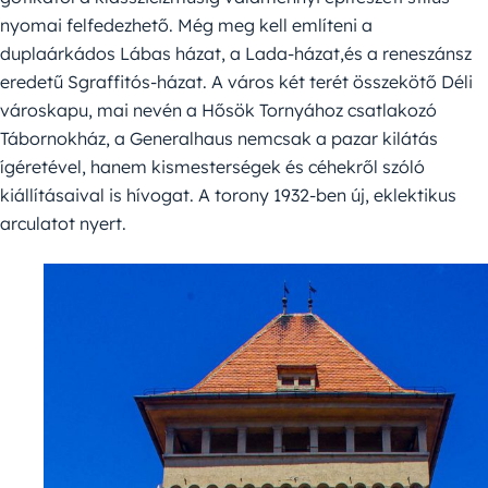
nyomai felfedezhető. Még meg kell említeni a
duplaárkádos Lábas házat, a Lada-házat,és a reneszánsz
eredetű Sgraffitós-házat. A város két terét összekötő Déli
városkapu, mai nevén a Hősök Tornyához csatlakozó
Tábornokház, a Generalhaus nemcsak a pazar kilátás
ígéretével, hanem kismesterségek és céhekről szóló
kiállításaival is hívogat. A torony 1932-ben új, eklektikus
arculatot nyert.