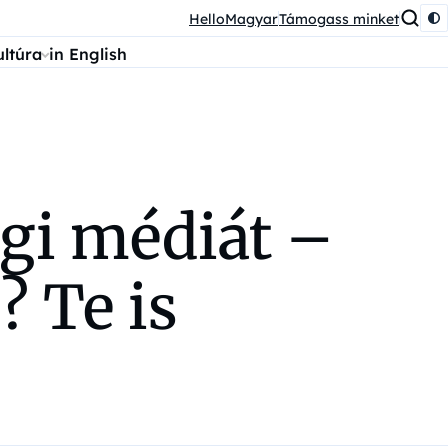
HelloMagyar
Támogass minket
ultúra
in English
égi médiát –
 Te is