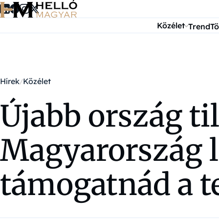
Ugrás a tartalomra
Közélet
Trend
Tö
Hírek
Közélet
Újabb ország ti
Magyarország le
támogatnád a tel