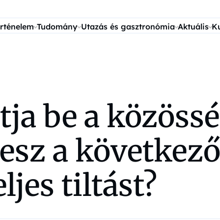
rténelem
Tudomány
Utazás és gasztronómia
Aktuális
K
ltja be a közöss
sz a következő?
jes tiltást?