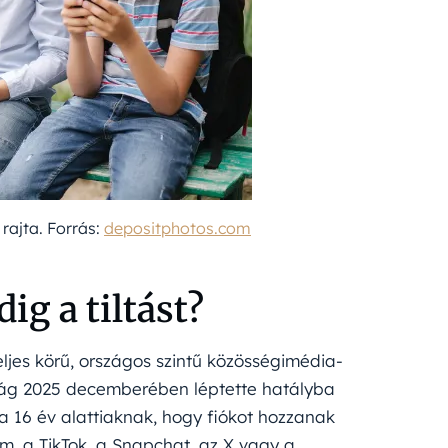
rajta. Forrás:
depositphotos.com
ig a tiltást?
ljes körű, országos szintű közösségimédia-
rszág 2025 decemberében léptette hatályba
a 16 év alattiaknak, hogy fiókot hozzanak
m, a TikTok, a Snapchat, az X vagy a