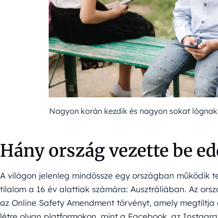
Nagyon korán kezdik és nagyon sokat lógnak 
Hány ország vezette be edd
A világon jelenleg mindössze egy országban működik te
tilalom a 16 év alattiak számára: Ausztráliában. Az o
az Online Safety Amendment törvényt, amely megtiltja 
létre olyan platformokon, mint a Facebook, az Instagra