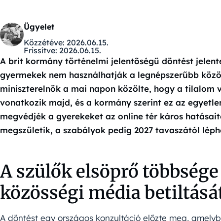
Ügyelet
Közzétéve:
2026.06.15.
Frissítve:
2026.06.15.
A brit kormány történelmi jelentőségű döntést jelente
gyermekek nem használhatják a legnépszerűbb közö
miniszterelnök a mai napon közölte, hogy a tilalom v
vonatkozik majd, és a kormány szerint ez az egyetl
megvédjék a gyerekeket az online tér káros hatásai
megszületik, a szabályok pedig 2027 tavaszától léph
A szülők elsöprő többsége
közösségi média betiltásá
A döntést egy országos konzultáció előzte meg, amelybe