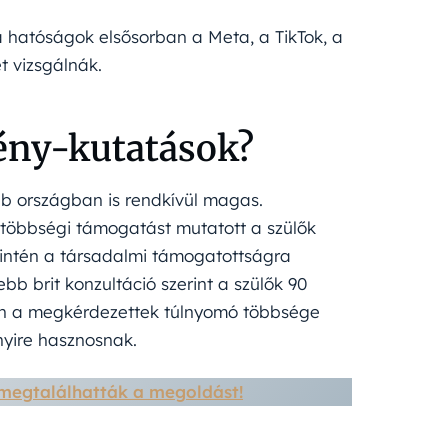
 hatóságok elsősorban a Meta, a TikTok, a
t vizsgálnák.
ény-kutatások?
b országban is rendkívül magas.
s többségi támogatást mutatott a szülők
intén a társadalmi támogatottságra
bb brit konzultáció szerint a szülők 90
ben a megkérdezettek túlnyomó többsége
nyire hasznosnak.
megtalálhatták a megoldást!