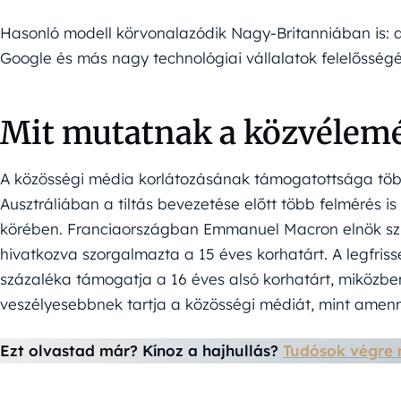
Hasonló modell körvonalazódik Nagy-Britanniában is: a
Google és más nagy technológiai vállalatok felelősségé
Mit mutatnak a közvélem
A közösségi média korlátozásának támogatottsága töb
Ausztráliában a tiltás bevezetése előtt több felmérés i
körében. Franciaországban Emmanuel Macron elnök sz
hivatkozva szorgalmazta a 15 éves korhatárt. A legfrisse
százaléka támogatja a 16 éves alsó korhatárt, miköz
veszélyesebbnek tartja a közösségi médiát, mint amen
Ezt olvastad már? Kínoz a hajhullás?
Tudósok végre 