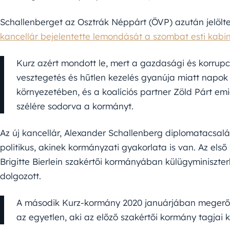
Schallenberget az Osztrák Néppárt (ÖVP) azután jelölte
kancellár bejelentette lemondását a szombat esti kabi
Kurz azért mondott le, mert a gazdasági és korrup
vesztegetés és hűtlen kezelés gyanúja miatt napok 
környezetében, és a koalíciós partner Zöld Párt emi
szélére sodorva a kormányt.
Az új kancellár, Alexander Schallenberg diplomatacsalád
politikus, akinek kormányzati gyakorlata is van. Az els
Brigitte Bierlein szakértői kormányában külügyminiszter
dolgozott.
A második Kurz-kormány 2020 januárjában megerősít
az egyetlen, aki az előző szakértői kormány tagjai