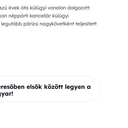
sszú évek óta külügyi vonalon dolgozott:
ri néppárti kancellár külügyi
legutóbb párizsi nagykövetként teljesített
eresőben elsők között legyen a
yar!