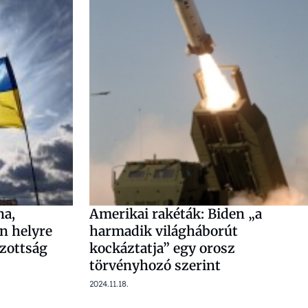
na,
Amerikai rakéták: Biden „a
n helyre
harmadik világháborút
izottság
kockáztatja” egy orosz
törvényhozó szerint
2024.11.18.