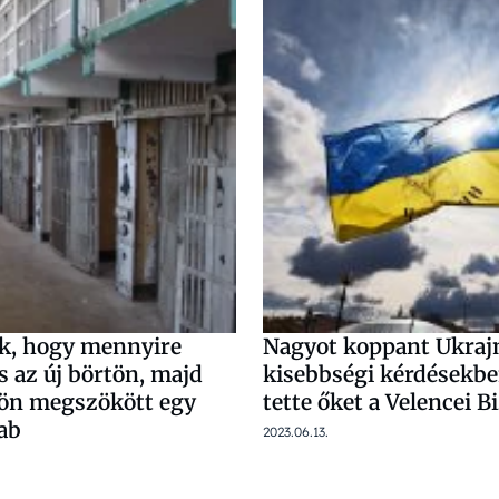
k, hogy mennyire
Nagyot koppant Ukraj
 az új börtön, majd
kisebbségi kérdésekbe
tön megszökött egy
tette őket a Velencei B
ab
2023.06.13.