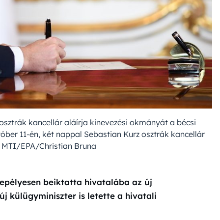
 osztrák kancellár aláírja kinevezési okmányát a bécsi
óber 11-én, két nappal Sebastian Kurz osztrák kancellár
 MTI/EPA/Christian Bruna
epélyesen beiktatta hivatalába az új
j külügyminiszter is letette a hivatali