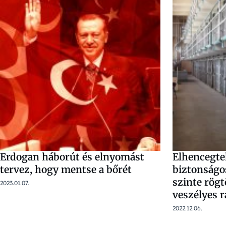
Erdogan háborút és elnyomást
Elhencegte
tervez, hogy mentse a bőrét
biztonságos
szinte rög
2023.01.07.
veszélyes r
2022.12.06.