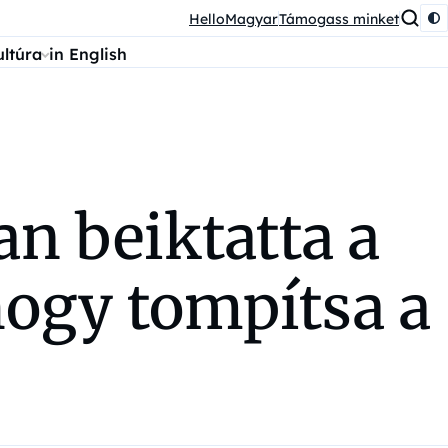
HelloMagyar
Támogass minket
ultúra
in English
n beiktatta a
hogy tompítsa a