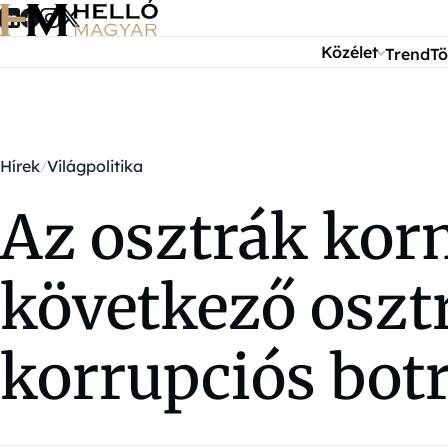
Ugrás a tartalomra
Közélet
Trend
Tö
Hírek
Világpolitika
Az osztrák kor
következő osztr
korrupciós bot