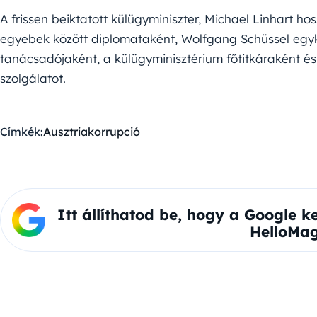
A frissen beiktatott külügyminiszter, Michael Linhart ho
egyebek között diplomataként, Wolfgang Schüssel egyko
tanácsadójaként, a külügyminisztérium főtitkáraként és 
szolgálatot.
Címkék:
Ausztria
korrupció
Itt állíthatod be, hogy a Google k
HelloMag