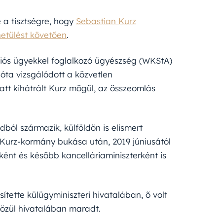
 a tisztségre, hogy
Sebastian Kurz
netülést követően
.
ciós ügyekkel foglalkozó ügyészség (WKStA)
óta vizsgálódott a közvetlen
att kihátrált Kurz mögül, az összeomlás
ból származik, külföldön is elismert
ő Kurz-kormány bukása után, 2019 júniusától
ként és később kancelláriaminiszterként is
ette külügyminiszteri hivatalában, ő volt
 közül hivatalában maradt.