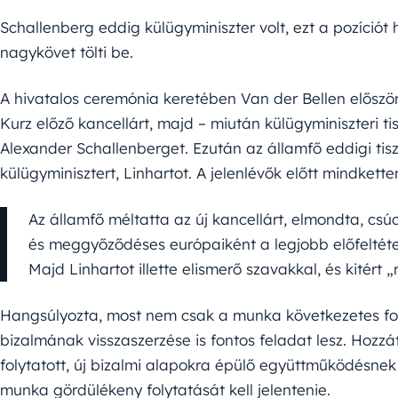
Schallenberg eddig külügyminiszter volt, ezt a pozíciót h
nagykövet tölti be.
A hivatalos ceremónia keretében Van der Bellen először
Kurz előző kancellárt, majd – miután külügyminiszteri ti
Alexander Schallenberget. Ezután az államfő eddigi tisz
külügyminisztert, Linhartot. A jelenlévők előtt mindketten
Az államfő méltatta az új kancellárt, elmondta, csú
és meggyőződéses európaiként a legjobb előfeltétel
Majd Linhartot illette elismerő szavakkal, és kitért 
Hangsúlyozta, most nem csak a munka következetes fo
bizalmának visszaszerzése is fontos feladat lesz. Hozzát
folytatott, új bizalmi alapokra épülő együttműködésnek
munka gördülékeny folytatását kell jelentenie.