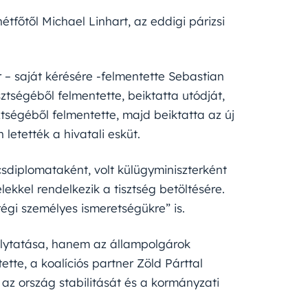
étfőtől Michael Linhart, az eddigi párizsi
 – saját kérésére -felmentette Sebastian
sztségéből felmentette, beiktatta utódját,
tségéből felmentette, majd beiktatta az új
 letették a hivatali esküt.
csdiplomataként, volt külügyminiszterként
ekkel rendelkezik a tisztség betöltésére.
„régi személyes ismeretségükre” is.
lytatása, hanem az állampolgárok
ette, a koalíciós partner Zöld Párttal
 az ország stabilitását és a kormányzati