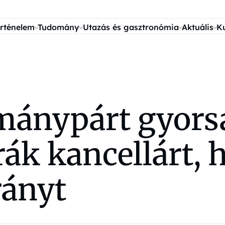
rténelem
Tudomány
Utazás és gasztronómia
Aktuális
K
mánypárt gyorsa
ák kancellárt, 
rányt