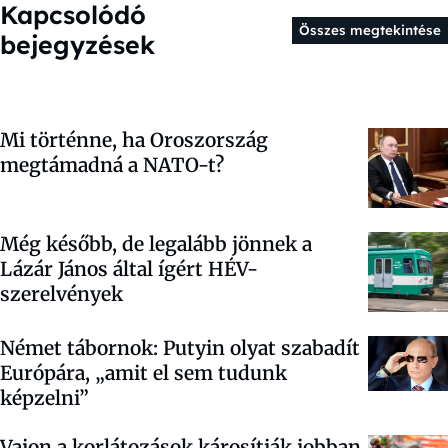
Kapcsolódó
Összes megtekintése
bejegyzések
Mi történne, ha Oroszország
megtámadná a NATO-t?
Még később, de legalább jönnek a
Lázár János által ígért HÉV-
szerelvények
Német tábornok: Putyin olyat szabadít
Európára, „amit el sem tudunk
képzelni”
Vajon a korlátozások károsítják jobban