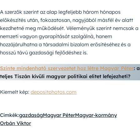
A szerzők szerint az alap legfeljebb három hónapos
előkészítés után, fokozatosan, nagyjából másfél év alatt
kezdhetné meg működését. Véleményük szerint nemcsak a
nemzeti vagyon gyarapítását szolgálná, hanem
hozzájárulhatna a társadalmi bizalom erősítéséhez és a
hosszú távú gazdasági fejlődéshez is.
Szinte mindenható szervezetet hoz létre Magyar Péter
: a
teljes Tiszán kívüli magyar politikai elitet lefejezheti?
Kiemelt kép:
depositphotos.com
Címkék:
gazdaság
Magyar Péter
Magyar-kormány
Orbán Viktor