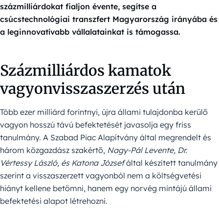
százmilliárdokat fialjon évente, segítse a
csúcstechnológiai transzfert Magyarország irányába és
a leginnovatívabb vállalatainkat is támogassa.
Százmilliárdos kamatok
vagyonvisszaszerzés után
Több ezer milliárd forintnyi, újra állami tulajdonba kerülő
vagyon hosszú távú befektetését javasolja egy friss
tanulmány. A Szabad Piac Alapítvány által megrendelt és
három közgazdász szakértő,
Nagy-Pál Levente, Dr.
Vértessy László, és Katona József
által készített tanulmány
szerint a visszaszerzett vagyonból nem a költségvetési
hiányt kellene betömni, hanem egy norvég mintájú állami
befektetési alapot létrehozni.