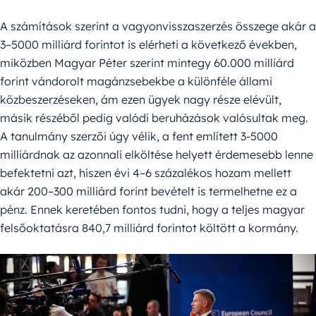
A számítások szerint a vagyonvisszaszerzés összege akár a
3–5000 milliárd forintot is elérheti a következő években,
miközben Magyar Péter szerint mintegy 60.000 milliárd
forint vándorolt magánzsebekbe a különféle állami
közbeszerzéseken, ám ezen ügyek nagy része elévült,
másik részéből pedig valódi beruházások valósultak meg.
A tanulmány szerzői úgy vélik, a fent említett 3-5000
milliárdnak az azonnali elköltése helyett érdemesebb lenne
befektetni azt, hiszen évi 4–6 százalékos hozam mellett
akár 200–300 milliárd forint bevételt is termelhetne ez a
pénz. Ennek keretében fontos tudni, hogy a teljes magyar
felsőoktatásra 840,7 milliárd forintot költött a kormány.