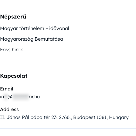
Népszerű
Magyar történelem – idővonal
Magyarország Bemutatása
Friss hírek
Kapcsolat
Email
in
**
@
*********
ar.hu
Address
II. János Pál pápa tér 23. 2/66., Budapest 1081, Hungary