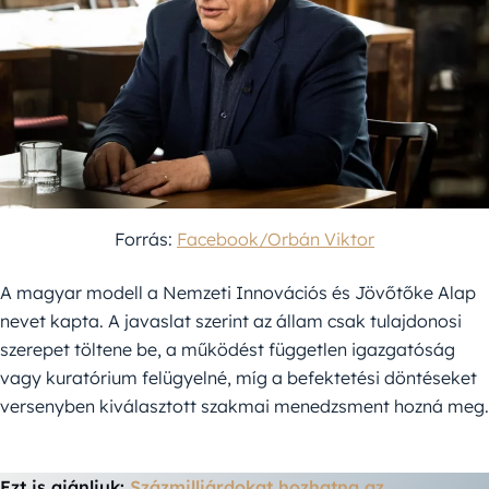
Forrás:
Facebook/Orbán Viktor
A magyar modell a Nemzeti Innovációs és Jövőtőke Alap
nevet kapta. A javaslat szerint az állam csak tulajdonosi
szerepet töltene be, a működést független igazgatóság
vagy kuratórium felügyelné, míg a befektetési döntéseket
versenyben kiválasztott szakmai menedzsment hozná meg.
Ezt is ajánljuk:
Százmilliárdokat hozhatna az