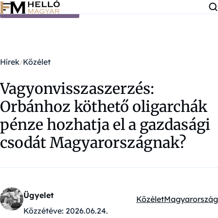
Ugrás a tartalomra
Hírek
Közélet
Vagyonvisszaszerzés:
Orbánhoz köthető oligarchák
pénze hozhatja el a gazdasági
csodát Magyarországnak?
Ügyelet
Közélet
Magyarország
Kategóriák:
Közzétéve:
2026.06.24.