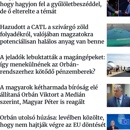
hogy hagyjon fel a gyűlöletbeszéddel,
de ő elterelte a témát
Hazudott a CATL a szivárgó zöld
folyadékról, valójában magzatokra
potenciálisan halálos anyag van benne
A jeladók lebuktatták a magángépeket:
így menekülnének az Orbán-
rendszerhez kötődő pénzemberek?
A magyarok kétharmada bíróság elé
állítaná Orbán Viktort a Medián
szerint, Magyar Péter is reagált
Orbán utolsó húzása: levélben közölte,
hogy nem hajtják végre az EU döntését