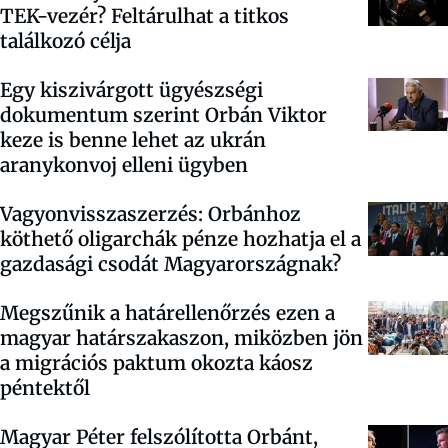
TEK-vezér? Feltárulhat a titkos
találkozó célja
Egy kiszivárgott ügyészségi
dokumentum szerint Orbán Viktor
keze is benne lehet az ukrán
aranykonvoj elleni ügyben
Vagyonvisszaszerzés: Orbánhoz
köthető oligarchák pénze hozhatja el a
gazdasági csodát Magyarországnak?
Megszűnik a határellenőrzés ezen a
magyar határszakaszon, miközben jön
a migrációs paktum okozta káosz
péntektől
Magyar Péter felszólította Orbánt,