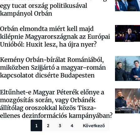
egy tucat ország politikusával
kampányol Orbán
Orbán elmondta miért kell majd
kilépnie Magyarországnak az Európai
Unióból: Huxit lesz, ha újra nyer?
Kemény Orbán-bírálat Romániából,
miközben Szijjártó a magyar–román
kapcsolatot dicsérte Budapesten
Eltűnhet-e Magyar Péterék előnye a
mozgósítás során, vagy Orbánék
állítólag oroszokkal közös Tisza-
ellenes dezinformációs kampányában?
Bejegyzések la
1
2
3
4
Következő