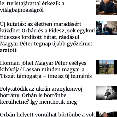
le, turistajárattal érkezik a
világbajnokságról
Új kutatás: az életben maradásért
küzdhet Orbán és a Fidesz, sok egykori
fideszes fordított hátat, ráadásul
Magyar Péter tegnap újabb győzelmet
aratott
Honnan jöhet Magyar Péter esélyes
kihívója? Lassan minden magyar a
Tiszát támogatja – íme az új felmérés
Folytatódik az ukrán aranykonvoj-
botrány: Orbán is börtönbe
kerülhetne? Így menthetik meg
Orbán helyett vonulhat börtönbe a volt