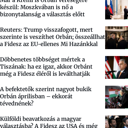
Már a Kreml is Orbán vereségére
készül: Moszkvában is nő a
bizonytalanság a választás előtt
Reuters: Trump visszafogott, mert
szerinte is veszíthet Orbán; összeállhat
a Fidesz az EU-ellenes Mi Hazánkkal
Döbbenetes többséget mértek a
Tiszának: ha ez igaz, akkor Orbánt
még a Fidesz éléről is leválthatják
A befektetők szerint nagyot bukik
Orbán áprilisban – ekkorát
tévednének?
Külföldi beavatkozás a magyar
választásba? A Fidesz az USA és még