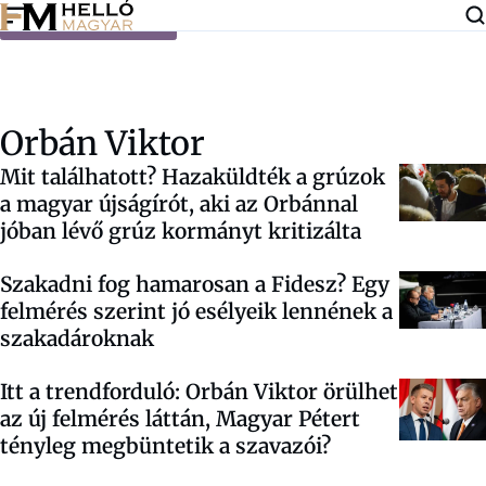
Ugrás a tartalomra
Orbán Viktor
Mit találhatott? Hazaküldték a grúzok
a magyar újságírót, aki az Orbánnal
jóban lévő grúz kormányt kritizálta
Szakadni fog hamarosan a Fidesz? Egy
felmérés szerint jó esélyeik lennének a
szakadároknak
Itt a trendforduló: Orbán Viktor örülhet
az új felmérés láttán, Magyar Pétert
tényleg megbüntetik a szavazói?