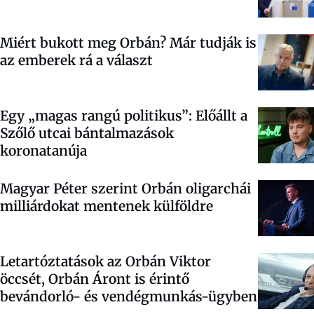
Miért bukott meg Orbán? Már tudják is
az emberek rá a választ
Egy „magas rangú politikus”: Előállt a
Szőlő utcai bántalmazások
koronatanúja
Magyar Péter szerint Orbán oligarchái
milliárdokat mentenek külföldre
Letartóztatások az Orbán Viktor
öccsét, Orbán Áront is érintő
bevándorló- és vendégmunkás-ügyben