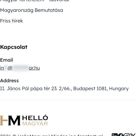
Magyarország Bemutatása
Friss hírek
Kapcsolat
Email
in
**
@
*********
ar.hu
Address
II. János Pál pápa tér 23. 2/66., Budapest 1081, Hungary