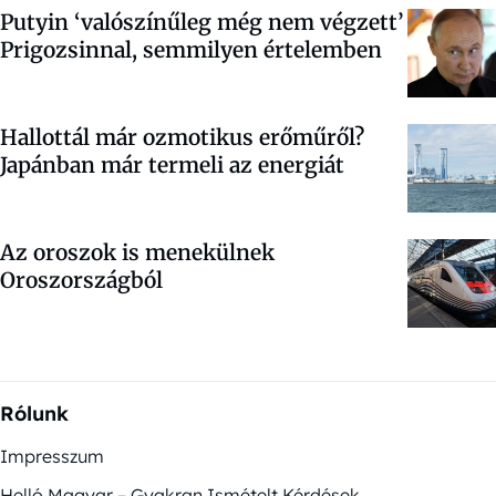
Putyin ‘valószínűleg még nem végzett’
Prigozsinnal, semmilyen értelemben
Hallottál már ozmotikus erőműről?
Japánban már termeli az energiát
Az oroszok is menekülnek
Oroszországból
Rólunk
Impresszum
Helló Magyar – Gyakran Ismételt Kérdések