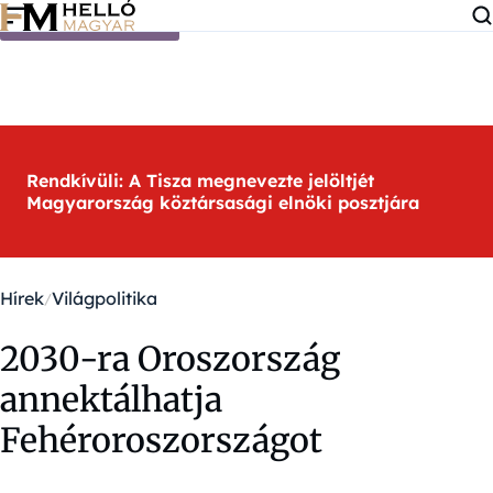
Ugrás a tartalomra
Rendkívüli: A Tisza megnevezte jelöltjét
Magyarország köztársasági elnöki posztjára
Hírek
Világpolitika
2030-ra Oroszország
annektálhatja
Fehéroroszországot