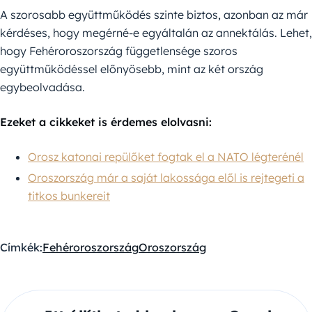
A szorosabb együttműködés szinte biztos, azonban az már
kérdéses, hogy megérné-e egyáltalán az annektálás. Lehet,
hogy Fehéroroszország függetlensége szoros
együttműködéssel előnyösebb, mint az két ország
egybeolvadása.
Ezeket a cikkeket is érdemes elolvasni:
Orosz katonai repülőket fogtak el a NATO légterénél
Oroszország már a saját lakossága elől is rejtegeti a
titkos bunkereit
Címkék:
Fehéroroszország
Oroszország