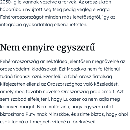
2030-ig le vannak vezetve a tervek. Az orosz-ukrán
háborúban nyújtott segítség pedig végleg elvágta
Fehéroroszországot minden más lehetőségtől, így az
integráció gyakorlatilag elkerülhetetlen.
Nem ennyire egyszerű
Fehéroroszország annektálása jelentősen megnövelné az
orosz védelmi kiadásokat. Ezt Moszkva nem feltétlenül
tudná finanszírozni. Ezenfelül a fehérorosz fiatalság
kifejezetten ellenzi az Oroszországhoz való közeledést,
amely még tovább növelné Oroszország problémáit. Azt
sem szabad elfelejteni, hogy Lukasenka nem adja meg
könnyen magát. Nem valószínű, hogy egyszerű utat
biztosítana Putyinnak Minszkbe, és szinte biztos, hogy ahol
csak tudná ott megnehezítené a törekvéseit.