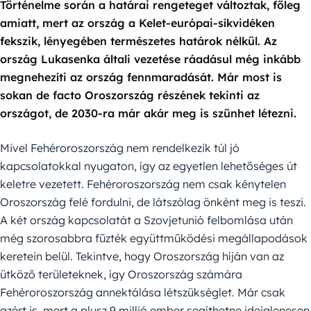
Történelme során a határai rengeteget változtak, főleg
amiatt, mert az ország a
Kelet-európai-síkvidéken
fekszik, lényegében természetes határok nélkül. Az
ország Lukasenka általi vezetése ráadásul még inkább
megnehezíti az ország fennmaradását. Már most is
sokan de facto Oroszország részének tekinti az
országot, de 2030-ra már akár meg is szűnhet létezni.
Mivel Fehéroroszország nem rendelkezik túl jó
kapcsolatokkal nyugaton, így az egyetlen lehetőséges út
keletre vezetett. Fehéroroszország nem csak kénytelen
Oroszország felé fordulni, de látszólag önként meg is teszi.
A két ország kapcsolatát a Szovjetunió felbomlása után
még szorosabbra fűzték együttműködési megállapodások
keretein belül. Tekintve, hogy Oroszország híján van az
ütköző területeknek, így Oroszország számára
Fehéroroszország annektálása létszükséglet. Már csak
azért is, mert a plusz 9 millió ember segíthetne ideiglenesen