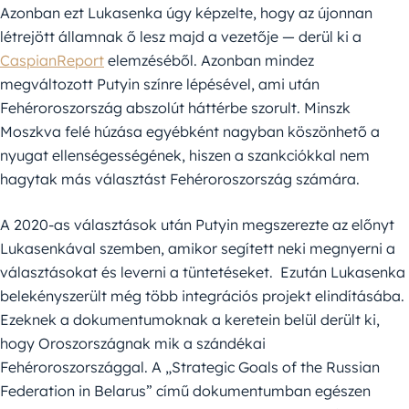
Azonban ezt Lukasenka úgy képzelte, hogy az újonnan
létrejött államnak ő lesz majd a vezetője — derül ki a
CaspianReport
elemzéséből. Azonban mindez
megváltozott Putyin színre lépésével, ami után
Fehéroroszország abszolút háttérbe szorult. Minszk
Moszkva felé húzása egyébként nagyban köszönhető a
nyugat ellenségességének, hiszen a szankciókkal nem
hagytak más választást Fehéroroszország számára.
A 2020-as választások után Putyin megszerezte az előnyt
Lukasenkával szemben, amikor segített neki megnyerni a
választásokat és leverni a tüntetéseket. Ezután Lukasenka
belekényszerült még több integrációs projekt elindításába.
Ezeknek a dokumentumoknak a keretein belül derült ki,
hogy Oroszországnak mik a szándékai
Fehéroroszországgal. A „Strategic Goals of the Russian
Federation in Belarus” című dokumentumban egészen