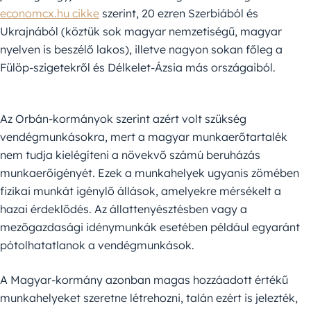
economcx.hu cikke
szerint, 20 ezren Szerbiából és
Ukrajnából (köztük sok magyar nemzetiségű, magyar
nyelven is beszélő lakos), illetve nagyon sokan főleg a
Fülöp-szigetekről és Délkelet-Ázsia más országaiból.
Az Orbán-kormányok szerint azért volt szükség
vendégmunkásokra, mert a magyar munkaerőtartalék
nem tudja kielégíteni a növekvő számú beruházás
munkaerőigényét. Ezek a munkahelyek ugyanis zömében
fizikai munkát igénylő állások, amelyekre mérsékelt a
hazai érdeklődés. Az állattenyésztésben vagy a
mezőgazdasági idénymunkák esetében például egyaránt
pótolhatatlanok a vendégmunkások.
A Magyar-kormány azonban magas hozzáadott értékű
munkahelyeket szeretne létrehozni, talán ezért is jelezték,