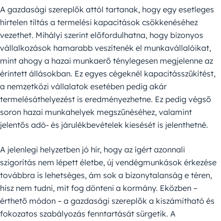
A gazdasági szereplők attól tartanak, hogy egy esetleges
hirtelen tiltás a termelési kapacitások csökkenéséhez
vezethet. Mihályi szerint előfordulhatna, hogy bizonyos
vállalkozások hamarabb veszítenék el munkavállalóikat,
mint ahogy a hazai munkaerő ténylegesen megjelenne az
érintett állásokban. Ez egyes cégeknél kapacitásszűkítést,
a nemzetközi vállalatok esetében pedig akár
termelésáthelyezést is eredményezhetne. Ez pedig végső
soron hazai munkahelyek megszűnéséhez, valamint
jelentős adó- és járulékbevételek kiesését is jelenthetné.
A jelenlegi helyzetben jó hír, hogy az ígért azonnali
szigorítás nem lépett életbe, új vendégmunkások érkezése
továbbra is lehetséges, ám sok a bizonytalanság e téren,
hisz nem tudni, mit fog dönteni a kormány. Eközben –
érthető módon – a gazdasági szereplők a kiszámítható és
fokozatos szabályozás fenntartását sürgetik. A