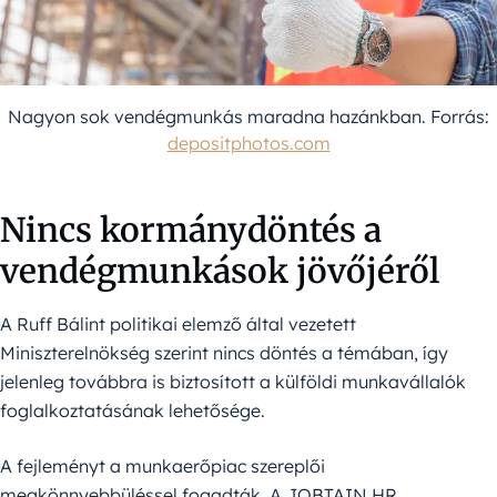
Nagyon sok vendégmunkás maradna hazánkban. Forrás:
depositphotos.com
Nincs kormánydöntés a
vendégmunkások jövőjéről
A Ruff Bálint politikai elemző által vezetett
Miniszterelnökség szerint nincs döntés a témában, így
jelenleg továbbra is biztosított a külföldi munkavállalók
foglalkoztatásának lehetősége.
A fejleményt a munkaerőpiac szereplői
megkönnyebbüléssel fogadták. A JOBTAIN HR