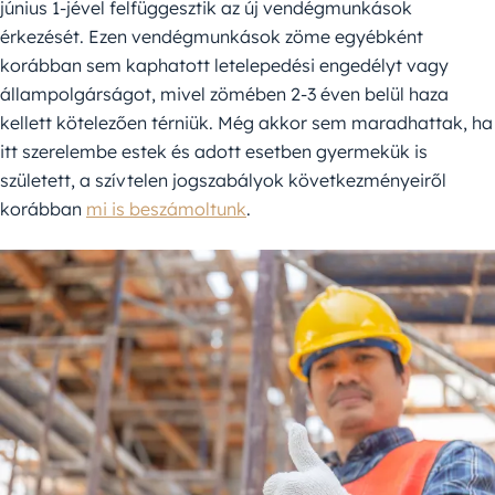
június 1-jével felfüggesztik az új vendégmunkások
érkezését. Ezen vendégmunkások zöme egyébként
korábban sem kaphatott letelepedési engedélyt vagy
állampolgárságot, mivel zömében 2-3 éven belül haza
kellett kötelezően térniük. Még akkor sem maradhattak, ha
itt szerelembe estek és adott esetben gyermekük is
született, a szívtelen jogszabályok következményeiről
korábban
mi is beszámoltunk
.