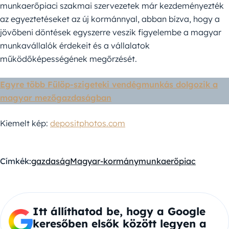
munkaerőpiaci szakmai szervezetek már kezdeményezték
az egyeztetéseket az új kormánnyal, abban bízva, hogy a
jövőbeni döntések egyszerre veszik figyelembe a magyar
munkavállalók érdekeit és a vállalatok
működőképességének megőrzését.
Egyre több Fülöp-szigeteki vendégmunkás dolgozik a
magyar mezőgazdaságban
Kiemelt kép:
depositphotos.com
Címkék:
gazdaság
Magyar-kormány
munkaerőpiac
Itt állíthatod be, hogy a Google
keresőben elsők között legyen a