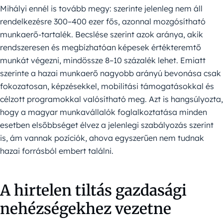
Mihályi ennél is tovább megy: szerinte jelenleg nem áll
rendelkezésre 300–400 ezer fős, azonnal mozgósítható
munkaerő-tartalék. Becslése szerint azok aránya, akik
rendszeresen és megbízhatóan képesek értékteremtő
munkát végezni, mindössze 8–10 százalék lehet. Emiatt
szerinte a hazai munkaerő nagyobb arányú bevonása csak
fokozatosan, képzésekkel, mobilitási támogatásokkal és
célzott programokkal valósítható meg. Azt is hangsúlyozta,
hogy a magyar munkavállalók foglalkoztatása minden
esetben elsőbbséget élvez a jelenlegi szabályozás szerint
is, ám vannak pozíciók, ahova egyszerűen nem tudnak
hazai forrásból embert találni.
A hirtelen tiltás gazdasági
nehézségekhez vezetne