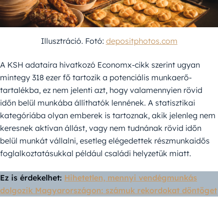
Illusztráció. Fotó:
depositphotos.com
A KSH adataira hivatkozó Economx-cikk szerint ugyan
mintegy 318 ezer fő tartozik a potenciális munkaerő-
tartalékba, ez nem jelenti azt, hogy valamennyien rövid
időn belül munkába állíthatók lennének. A statisztikai
kategóriába olyan emberek is tartoznak, akik jelenleg nem
keresnek aktívan állást, vagy nem tudnának rövid időn
belül munkát vállalni, esetleg elégedettek részmunkaidős
foglalkoztatásukkal például családi helyzetük miatt.
Ez is érdekelhet:
Hihetetlen, mennyi vendégmunkás
dolgozik Magyarországon: számuk rekordokat döntöget