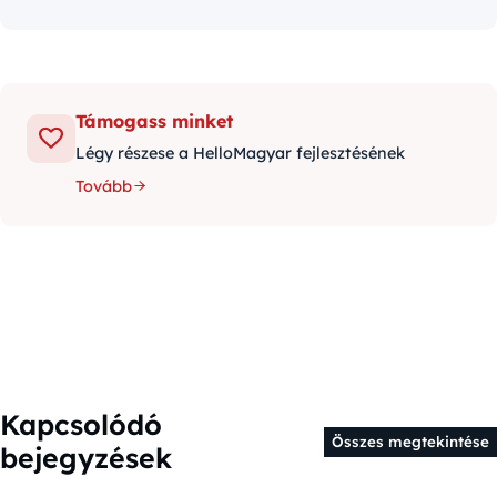
Támogass minket
Légy részese a HelloMagyar fejlesztésének
Tovább
Kapcsolódó
Összes megtekintése
bejegyzések