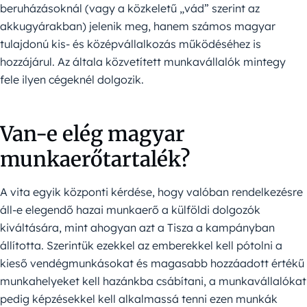
beruházásoknál (vagy a közkeletű „vád” szerint az
akkugyárakban) jelenik meg, hanem számos magyar
tulajdonú kis- és középvállalkozás működéséhez is
hozzájárul. Az általa közvetített munkavállalók mintegy
fele ilyen cégeknél dolgozik.
Van-e elég magyar
munkaerőtartalék?
A vita egyik központi kérdése, hogy valóban rendelkezésre
áll-e elegendő hazai munkaerő a külföldi dolgozók
kiváltására, mint ahogyan azt a Tisza a kampányban
állította. Szerintük ezekkel az emberekkel kell pótolni a
kieső vendégmunkásokat és magasabb hozzáadott értékű
munkahelyeket kell hazánkba csábítani, a munkavállalókat
pedig képzésekkel kell alkalmassá tenni ezen munkák