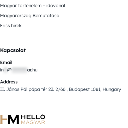
Magyar történelem – idővonal
Magyarország Bemutatása
Friss hírek
Kapcsolat
Email
in
**
@
*********
ar.hu
Address
II. János Pál pápa tér 23. 2/66., Budapest 1081, Hungary