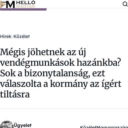
Ugrás a tartalomra
Hírek
Közélet
Mégis jöhetnek az új
vendégmunkások hazánkba?
Sok a bizonytalanság, ezt
válaszolta a kormány az ígért
tiltásra
Ügyelet
Közélet
Magyarország