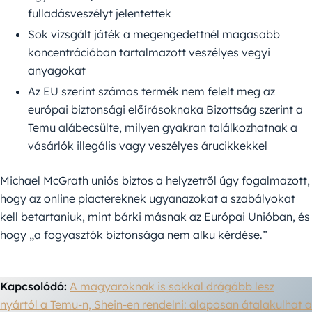
fulladásveszélyt jelentettek
Sok vizsgált játék a megengedettnél magasabb
koncentrációban tartalmazott veszélyes vegyi
anyagokat
Az EU szerint számos termék nem felelt meg az
európai biztonsági előírásoknaka Bizottság szerint a
Temu alábecsülte, milyen gyakran találkozhatnak a
vásárlók illegális vagy veszélyes árucikkekkel
Michael McGrath uniós biztos a helyzetről úgy fogalmazott,
hogy az online piactereknek ugyanazokat a szabályokat
kell betartaniuk, mint bárki másnak az Európai Unióban, és
hogy „a fogyasztók biztonsága nem alku kérdése.”
Kapcsolódó:
A magyaroknak is sokkal drágább lesz
nyártól a Temu-n, Shein-en rendelni: alaposan átalakulhat a