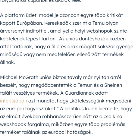
folyamatos kuponok és akciók felé.
A platform üzleti modellje azonban egyre több kritikát
kapott Európában. Kereskedők szerint a Temu olyan
árversenyt indított el, amellyel a helyi webshopok szinte
képtelenek lépést tartani. Az uniós döntéshozók közben
attól tartanak, hogy a filléres árak mögött sokszor gyenge
minőségű vagy nem megfelelően ellenőrzött termékek
állnak.
Michael McGrath uniós biztos tavaly már nyíltan arról
beszélt, hogy megdöbbentették a Temun és a Sheinen
talált veszélyes termékek. A Guardiannek adott
interjújában
azt mondta, hogy „kötelességünk megvédeni
az európai fogyasztókat.” A politikus külön kiemelte, hogy
az elmúlt években robbanásszerűen nőtt az olcsó kínai
webshopok forgalma, miközben egyre több problémás
terméket találnak az európai hatóságok.