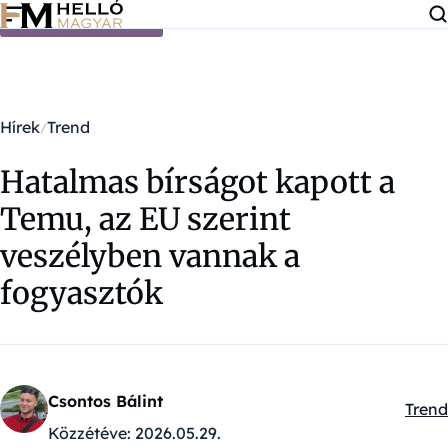
Ugrás a tartalomra
Hírek
Trend
Hatalmas bírságot kapott a
Temu, az EU szerint
veszélyben vannak a
fogyasztók
Csontos Bálint
Trend
Kateg
Közzétéve:
2026.05.29.