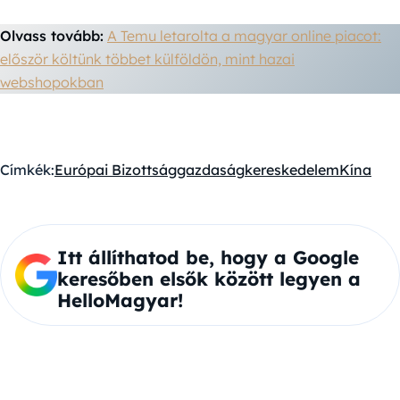
Olvass tovább:
A Temu letarolta a magyar online piacot:
először költünk többet külföldön, mint hazai
webshopokban
Címkék:
Európai Bizottság
gazdaság
kereskedelem
Kína
Itt állíthatod be, hogy a Google
keresőben elsők között legyen a
HelloMagyar!