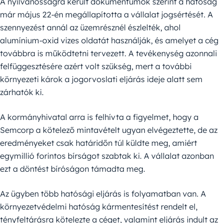
A nyilvánosságra került dokumentumok szerint a hatóság
már május 22-én megállapította a vállalat jogsértését. A
szennyezést annál az üzemrésznél észlelték, ahol
alumínium-oxid vizes oldatát használják, és amelyet a cég
továbbra is működtetni tervezett. A tevékenység azonnali
felfüggesztésére azért volt szükség, mert a további
környezeti károk a jogorvoslati eljárás ideje alatt sem
zárhatók ki.
A kormányhivatal arra is felhívta a figyelmet, hogy a
Semcorp a kötelező mintavételt ugyan elvégeztette, de az
eredményeket csak határidőn túl küldte meg, amiért
egymillió forintos bírságot szabtak ki. A vállalat azonban
ezt a döntést bíróságon támadta meg.
Az ügyben több hatósági eljárás is folyamatban van. A
környezetvédelmi hatóság kármentesítést rendelt el,
tényfeltárásra kötelezte a céget, valamint eljárás indult az