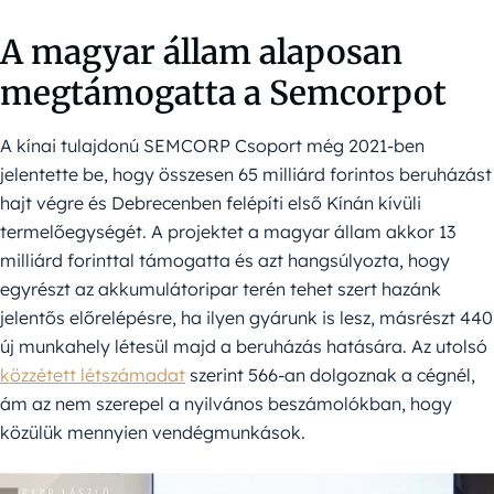
A magyar állam alaposan
megtámogatta a Semcorpot
A kínai tulajdonú SEMCORP Csoport még 2021-ben
jelentette be, hogy összesen 65 milliárd forintos beruházást
hajt végre és Debrecenben felépíti első Kínán kívüli
termelőegységét. A projektet a magyar állam akkor 13
milliárd forinttal támogatta és azt hangsúlyozta, hogy
egyrészt az akkumulátoripar terén tehet szert hazánk
jelentős előrelépésre, ha ilyen gyárunk is lesz, másrészt 440
új munkahely létesül majd a beruházás hatására. Az utolsó
közzétett létszámadat
szerint 566-an dolgoznak a cégnél,
ám az nem szerepel a nyilvános beszámolókban, hogy
közülük mennyien vendégmunkások.