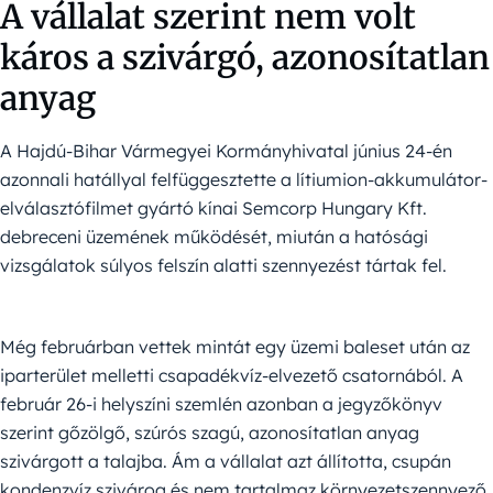
A vállalat szerint nem volt
káros a szivárgó, azonosítatlan
anyag
A Hajdú-Bihar Vármegyei Kormányhivatal június 24-én
azonnali hatállyal felfüggesztette a lítiumion-akkumulátor-
elválasztófilmet gyártó kínai Semcorp Hungary Kft.
debreceni üzemének működését, miután a hatósági
vizsgálatok súlyos felszín alatti szennyezést tártak fel.
Még februárban vettek mintát egy üzemi baleset után az
iparterület melletti csapadékvíz-elvezető csatornából. A
február 26-i helyszíni szemlén azonban a jegyzőkönyv
szerint gőzölgő, szúrós szagú, azonosítatlan anyag
szivárgott a talajba. Ám a vállalat azt állította, csupán
kondenzvíz szivárog és nem tartalmaz környezetszennyező