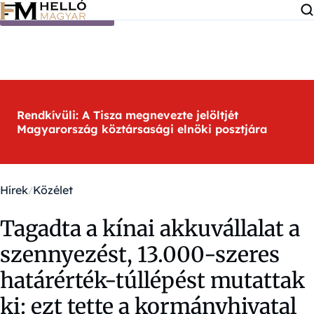
Ugrás a tartalomra
Rendkívüli: A Tisza megnevezte jelöltjét
Magyarország köztársasági elnöki posztjára
Hírek
Közélet
Tagadta a kínai akkuvállalat a
szennyezést, 13.000-szeres
határérték-túllépést mutattak
ki: ezt tette a kormányhivatal