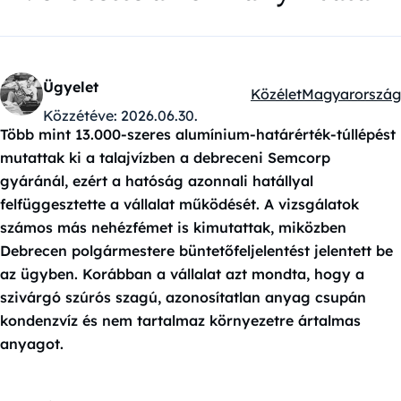
Ügyelet
Közélet
Magyarország
Kategóriák:
Közzétéve:
2026.06.30.
Több mint 13.000-szeres alumínium-határérték-túllépést
mutattak ki a talajvízben a debreceni Semcorp
gyáránál, ezért a hatóság azonnali hatállyal
felfüggesztette a vállalat működését. A vizsgálatok
számos más nehézfémet is kimutattak, miközben
Debrecen polgármestere büntetőfeljelentést jelentett be
az ügyben. Korábban a vállalat azt mondta, hogy a
szivárgó szúrós szagú, azonosítatlan anyag csupán
kondenzvíz és nem tartalmaz környezetre ártalmas
anyagot.