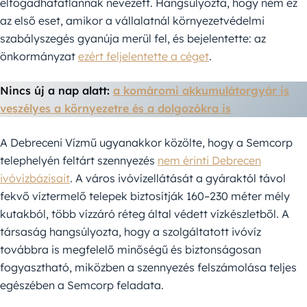
elfogadhatatlannak nevezett. Hangsúlyozta, hogy nem ez
az első eset, amikor a vállalatnál környezetvédelmi
szabályszegés gyanúja merül fel, és bejelentette: az
önkormányzat
ezért feljelentette a céget
.
Nincs új a nap alatt:
a komáromi akkumulátorgyár is
veszélyes a környezetre és a dolgozókra is
A Debreceni Vízmű ugyanakkor közölte, hogy a Semcorp
telephelyén feltárt szennyezés
nem érinti Debrecen
ivóvízbázisait
. A város ivóvízellátását a gyáraktól távol
fekvő víztermelő telepek biztosítják 160–230 méter mély
kutakból, több vízzáró réteg által védett vízkészletből. A
társaság hangsúlyozta, hogy a szolgáltatott ivóvíz
továbbra is megfelelő minőségű és biztonságosan
fogyasztható, miközben a szennyezés felszámolása teljes
egészében a Semcorp feladata.