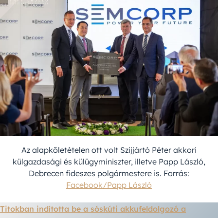
Az alapkőletételen ott volt Szijjártó Péter akkori
külgazdasági és külügyminiszter, illetve Papp László,
Debrecen fideszes polgármestere is. Forrás:
Facebook/Papp László
Titokban indította be a sóskúti akkufeldolgozó a