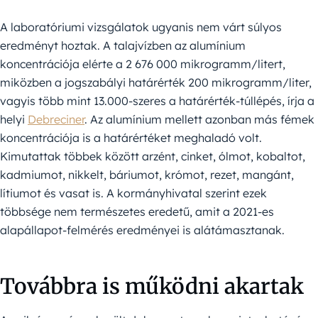
A laboratóriumi vizsgálatok ugyanis nem várt súlyos
eredményt hoztak. A talajvízben az alumínium
koncentrációja elérte a 2 676 000 mikrogramm/litert,
miközben a jogszabályi határérték 200 mikrogramm/liter,
vagyis több mint 13.000-szeres a határérték-túllépés, írja a
helyi
Debreciner
. Az alumínium mellett azonban más fémek
koncentrációja is a határértéket meghaladó volt.
Kimutattak többek között arzént, cinket, ólmot, kobaltot,
kadmiumot, nikkelt, báriumot, krómot, rezet, mangánt,
lítiumot és vasat is. A kormányhivatal szerint ezek
többsége nem természetes eredetű, amit a 2021-es
alapállapot-felmérés eredményei is alátámasztanak.
Továbbra is működni akartak