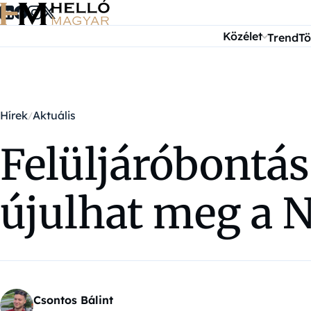
Ugrás a tartalomra
Közélet
Trend
Tö
Hírek
Aktuális
Felüljáróbontás 
újulhat meg a N
Csontos Bálint