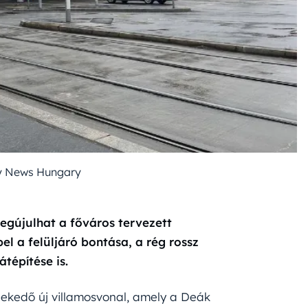
ly News Hungary
megújulhat a főváros tervezett
l a felüljáró bontása, a rég rossz
tépítése is.
zlekedő új villamosvonal, amely a Deák