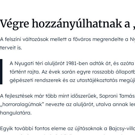
Végre hozzányúlhatnak a 
A felszíni változások mellett a főváros megrendelte a Nyu
terveit is.
A Nyugati téri aluljárót 1981-ben adták át, és azó
történt rajta. Az évek során egyre rosszabb állapotb
gépészeti rendszerek és az utastájékoztatás megújít
A fejlesztések már több mint időszerűek, Soproni Tamá
„horroralagútnak” nevezte az aluljárót, utalva annak le
hangulatára.
Egyik további fontos eleme az újításoknak a Bajcsy-vil