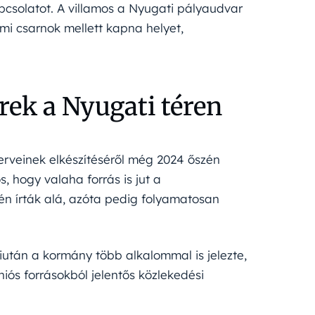
apcsolatot. A villamos a Nyugati pályaudvar
lmi csarnok mellett kapna helyet,
erek a Nyugati téren
terveinek elkészítéséről még 2024 őszén
, hogy valaha forrás is jut a
én írták alá, azóta pedig folyamatosan
iután a kormány több alkalommal is jelezte,
ós forrásokból jelentős közlekedési