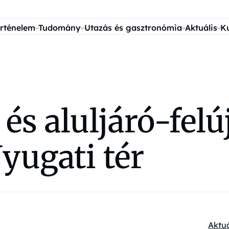
rténelem
Tudomány
Utazás és gasztronómia
Aktuális
K
és aluljáró-felúj
yugati tér
Aktuá