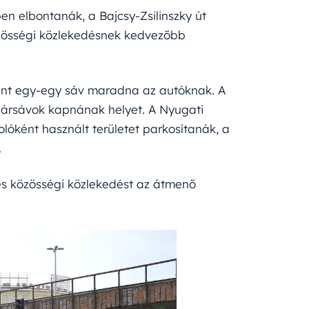
ében elbontanák, a Bajcsy-Zsilinszky út
közösségi közlekedésnek kedvezőbb
ként egy-egy sáv maradna az autóknak. A
kpársávok kapnának helyet. A Nyugati
lóként használt területet parkosítanák, a
.
és közösségi közlekedést az átmenő