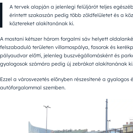
A tervek alapján a jelenlegi felüljárót teljes egész
érintett szakaszán pedig több zöldfelületet és a 
köztereket alakítanának ki.
A mostani kétszer három forgalmi sáv helyett oldalan
felszabaduló területen villamospálya, fasorok és keré
pályaudvar előtti, jelenleg buszvégállomásként és parko
gyalogosok számára pedig új zebrákat alakítanának ki
Ezzel a városvezetés előnyben részesítené a gyalogos 
autóforgalommal szemben.