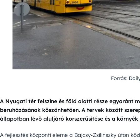
Forrás: Dai
A Nyugati tér felszíne és föld alatti része egyaránt 
beruházásának köszönhetően. A tervek között szerepe
állapotban lévő aluljáró korszerűsítése és a környék á
A fejlesztés központi eleme a Bajcsy-Zsilinszky úton kö