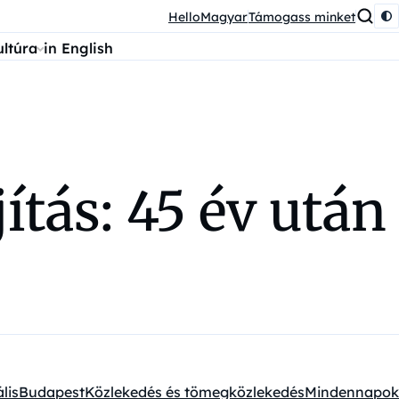
HelloMagyar
Támogass minket
ultúra
in English
ítás: 45 év után
lis
Budapest
Közlekedés és tömegközlekedés
Mindennapok