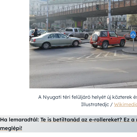
A Nyugati téri felüljáró helyét új közterek 
Illustratedjc /
Wikimed
Ha lemaradtál:
Te is betiltanád az e-rollereket? Ez
meglépi!