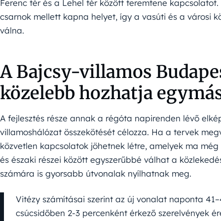
Ferenc tér és a Lehel tér között teremtene kapcsolatot. 
csarnok mellett kapna helyet, így a vasúti és a városi k
válna.
A Bajcsy-villamos Budapes
közelebb hozhatja egymá
A fejlesztés része annak a régóta napirenden lévő elké
villamoshálózat összekötését célozza. Ha a tervek meg
közvetlen kapcsolatok jöhetnek létre, amelyek ma még t
és északi részei között egyszerűbbé válhat a közleked
számára is gyorsabb útvonalak nyílhatnak meg.
Vitézy számításai szerint az új vonalat naponta 41
csúcsidőben 2-3 percenként érkező szerelvények é