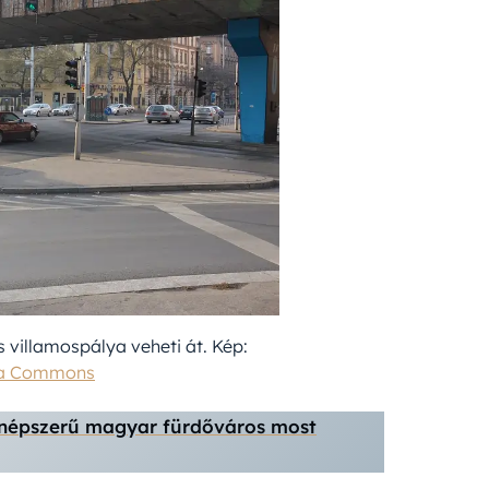
és villamospálya veheti át. Kép:
ia Commons
 a népszerű magyar fürdőváros most