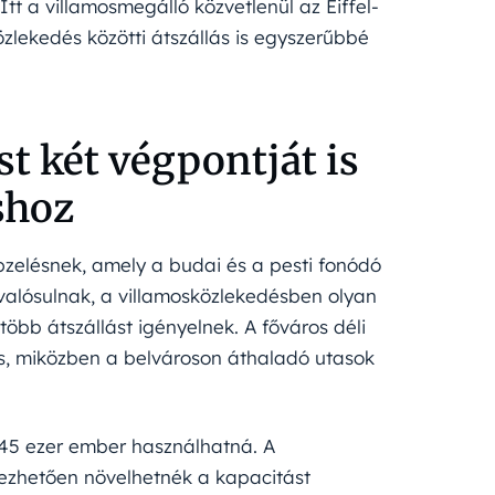
Itt a villamosmegálló közvetlenül az Eiffel-
özlekedés közötti átszállás is egyszerűbbé
t két végpontját is
shoz
pzelésnek, amely a budai és a pesti fonódó
valósulnak, a villamosközlekedésben olyan
öbb átszállást igényelnek. A főváros déli
és, miközben a belvároson áthaladó utasok
–45 ezer ember használhatná. A
rezhetően növelhetnék a kapacitást