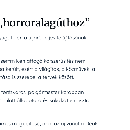
„horroralagúthoz”
gati téri aluljáró teljes felújításának
ta semmilyen átfogó korszerűsítés nem
a került, ezért a világítás, a közművek, a
ása is szerepel a tervek között.
s terézvárosi polgármester korábban
romlott állapotára és sokakat elriasztó
lamos megépítése, ahol az új vonal a Deák