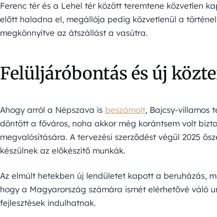
Ferenc tér és a Lehel tér között teremtene közvetlen k
előtt haladna el, megállója pedig közvetlenül a történe
megkönnyítve az átszállást a vasútra.
Felüljáróbontás és új közt
Ahogy arról a Népszava is
beszámolt
, Bajcsy-villamos 
döntött a főváros, noha akkor még korántsem volt biztos
megvalósítására. A tervezési szerződést végül 2025 ősz
készülnek az előkészítő munkák.
Az elmúlt hetekben új lendületet kapott a beruházás, m
hogy a Magyarország számára ismét elérhetővé váló uni
fejlesztések indulhatnak.