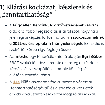
1) Ellátási kockázat, készletek és
„fenntarthatóság”
A
Független Benzinkutak Szövetségének (FBSZ)
oldaláról több megszólalás is arról szól, hogy ha a
jelenlegi árképzés tartós marad,
visszaköszönhetnek
a 2022-es árstop alatti hiányjelenségek
. Ezt 24.hu is
szakértői körben így foglalja össze.
Az
mfor.hu
egy Klubrádió-interjú alapján
Egri Gábor
FBSZ-szakértőt idézi: szerinte a stratégiai készletek
kérdése és visszapótlása komoly költség- és
ellátásbiztonsági téma.
A
444
külön anyagban foglalkozott a védett ár
„fenntarthatóságával” és a stratégiai készletek
apadásával, szintén szakértői megszólalásokkal.