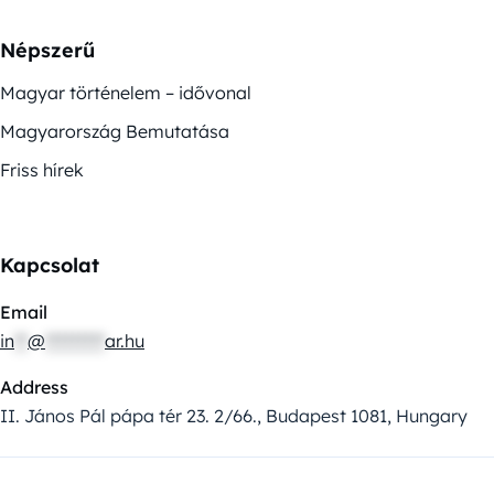
Népszerű
Magyar történelem – idővonal
Magyarország Bemutatása
Friss hírek
Kapcsolat
Email
in
**
@
*********
ar.hu
Address
II. János Pál pápa tér 23. 2/66., Budapest 1081, Hungary