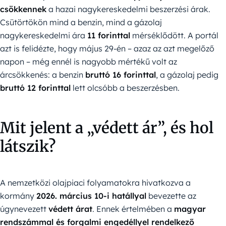
csökkennek
a hazai nagykereskedelmi beszerzési árak.
Csütörtökön mind a benzin, mind a gázolaj
nagykereskedelmi ára
11 forinttal
mérséklődött. A portál
azt is felidézte, hogy május 29-én – azaz az azt megelőző
napon – még ennél is nagyobb mértékű volt az
árcsökkenés: a benzin
bruttó 16 forinttal
, a gázolaj pedig
bruttó 12 forinttal
lett olcsóbb a beszerzésben.
Mit jelent a „védett ár”, és hol
látszik?
A nemzetközi olajpiaci folyamatokra hivatkozva a
kormány
2026. március 10-i hatállyal
bevezette az
úgynevezett
védett árat
. Ennek értelmében a
magyar
rendszámmal és forgalmi engedéllyel rendelkező