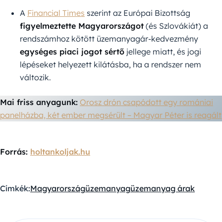
A
Financial Times
szerint az Európai Bizottság
figyelmeztette Magyarországot
(és Szlovákiát) a
rendszámhoz kötött üzemanyagár-kedvezmény
egységes piaci jogot sértő
jellege miatt, és jogi
lépéseket helyezett kilátásba, ha a rendszer nem
változik.
Mai friss anyagunk:
Orosz drón csapódott egy romániai
panelházba, két ember megsérült – Magyar Péter is reagált
Forrás:
holtankoljak.hu
Címkék:
Magyarország
üzemanyag
üzemanyag árak