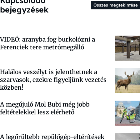
Kapcsolódó
Összes megtekintése
bejegyzések
VIDEÓ: aranyba fog burkolózni a
Ferenciek tere metrómegálló
Halálos veszélyt is jelenthetnek a
szarvasok, ezekre figyeljünk vezetés
közben!
A megújuló Mol Bubi még jobb
feltételekkel lesz elérhető
A legőrültebb repülőgép-eltérítések