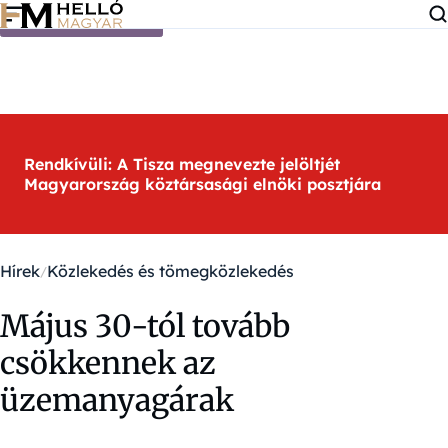
Ugrás a tartalomra
Rendkívüli: A Tisza megnevezte jelöltjét
Magyarország köztársasági elnöki posztjára
Hírek
Közlekedés és tömegközlekedés
Május 30-tól tovább
csökkennek az
üzemanyagárak