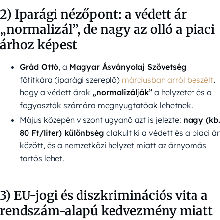
2) Iparági nézőpont: a védett ár
„normalizál”, de nagy az olló a piaci
árhoz képest
Grád Ottó
, a
Magyar Ásványolaj Szövetség
főtitkára (iparági szereplő)
márciusban arról beszélt
,
hogy a védett árak
„normalizálják”
a helyzetet és a
fogyasztók számára megnyugtatóak lehetnek.
Május közepén viszont ugyanő azt is jelezte:
nagy (kb.
80 Ft/liter) különbség
alakult ki a védett és a piaci ár
között, és a nemzetközi helyzet miatt az árnyomás
tartós lehet.
3) EU-jogi és diszkriminációs vita a
rendszám-alapú kedvezmény miatt