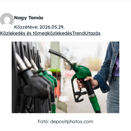
Nagy Tamás
Közzétéve:
2026.05.29.
Közlekedés és tömegközlekedés
Trend
Utazás
Kategóriák:
Fotó: depositphotos.com