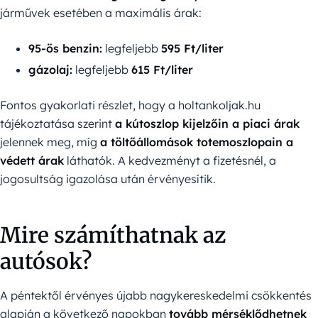
járművek esetében a maximális árak:
95-ös benzin:
legfeljebb
595 Ft/liter
gázolaj:
legfeljebb
615 Ft/liter
Fontos gyakorlati részlet, hogy a holtankoljak.hu
tájékoztatása szerint
a kútoszlop kijelzőin a piaci árak
jelennek meg, míg
a töltőállomások totemoszlopain a
védett árak
láthatók. A kedvezményt a fizetésnél, a
jogosultság igazolása után érvényesítik.
Mire számíthatnak az
autósok?
A péntektől érvényes újabb nagykereskedelmi csökkentés
alapján a következő napokban
tovább mérséklődhetnek