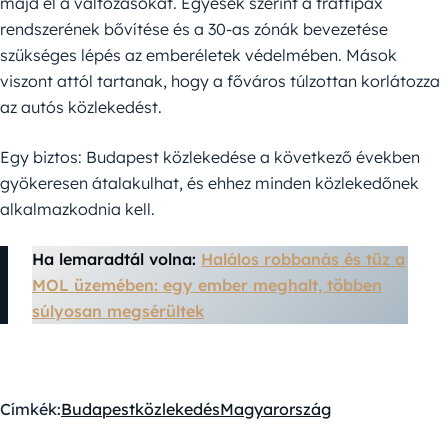
majd el a változásokat. Egyesek szerint a traffipax
rendszerének bővítése és a 30-as zónák bevezetése
szükséges lépés az emberéletek védelmében. Mások
viszont attól tartanak, hogy a főváros túlzottan korlátozza
az autós közlekedést.
Egy biztos: Budapest közlekedése a következő években
gyökeresen átalakulhat, és ehhez minden közlekedőnek
alkalmazkodnia kell.
Ha lemaradtál volna:
Halálos robbanás és tűz a
MOL üzemében: egy ember meghalt, többen
súlyosan megsérültek
Címkék:
Budapest
közlekedés
Magyarország