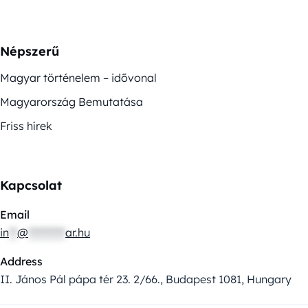
Népszerű
Magyar történelem – idővonal
Magyarország Bemutatása
Friss hírek
Kapcsolat
Email
in
**
@
*********
ar.hu
Address
II. János Pál pápa tér 23. 2/66., Budapest 1081, Hungary