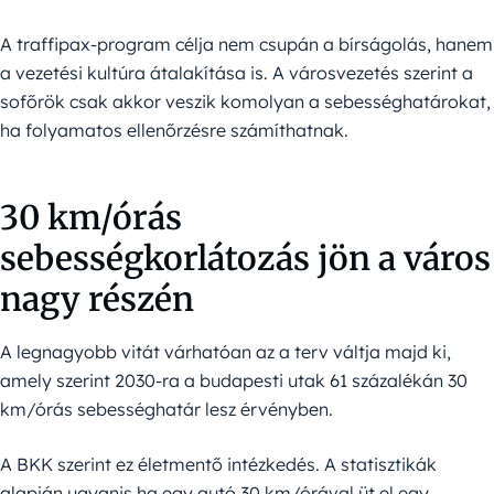
A traffipax-program célja nem csupán a bírságolás, hanem
a vezetési kultúra átalakítása is. A városvezetés szerint a
sofőrök csak akkor veszik komolyan a sebességhatárokat,
ha folyamatos ellenőrzésre számíthatnak.
30 km/órás
sebességkorlátozás jön a város
nagy részén
A legnagyobb vitát várhatóan az a terv váltja majd ki,
amely szerint 2030-ra a budapesti utak 61 százalékán 30
km/órás sebességhatár lesz érvényben.
A BKK szerint ez életmentő intézkedés. A statisztikák
alapján ugyanis ha egy autó 30 km/órával üt el egy