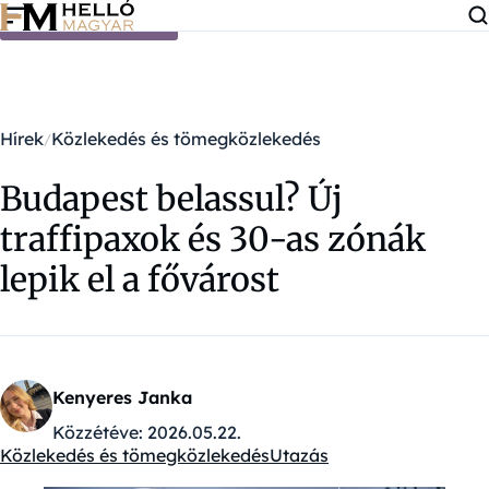
Ugrás a tartalomra
Hírek
Közlekedés és tömegközlekedés
Budapest belassul? Új
traffipaxok és 30-as zónák
lepik el a fővárost
Kenyeres Janka
Közzétéve:
2026.05.22.
Közlekedés és tömegközlekedés
Utazás
Kategóriák: