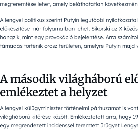
megteremtése lehet, amely beláthatatlan következmény
A lengyel politikus szerint Putyin legutóbbi nyilatkozat
előkészítése már folyamatban lehet. Sikorski az X közö
hangzik, mint egy provokáció bejelentése. Arra számíto
támadás történik orosz területen, amelyre Putyin majd v
A második világháború el
emlékeztet a helyzet
A lengyel külügyminiszter történelmi párhuzamot is von
világháború kitörése között. Emlékeztetett arra, hogy
egy megrendezett incidenssel teremtett ürügyet Leng