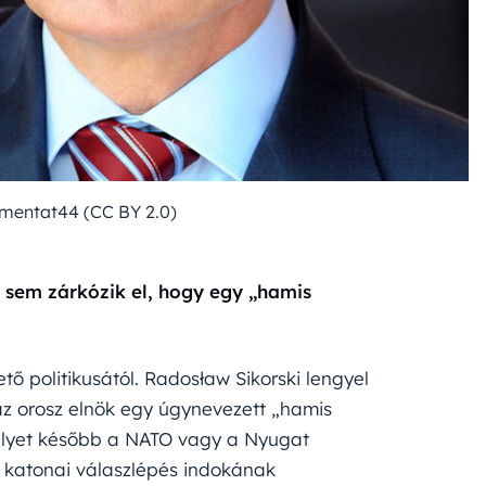
dimentat44 (CC BY 2.0)
l sem zárkózik el, hogy egy „hamis
tő politikusától. Radosław Sikorski lengyel
 az orosz elnök egy úgynevezett „hamis
amelyet később a NATO vagy a Nyugat
 katonai válaszlépés indokának