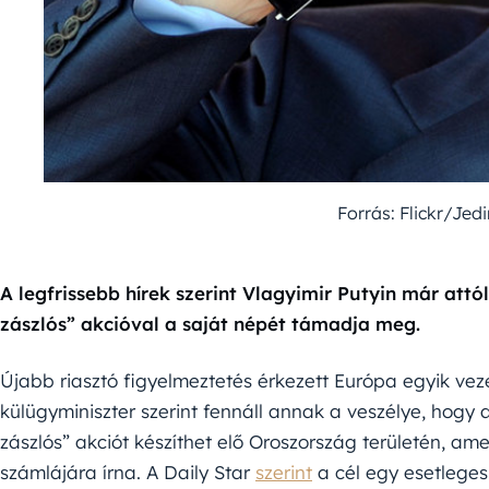
Forrás: Flickr/Je
A legfrissebb hírek szerint Vlagyimir Putyin már attó
zászlós” akcióval a saját népét támadja meg.
Újabb riasztó figyelmeztetés érkezett Európa egyik veze
külügyminiszter szerint fennáll annak a veszélye, hogy
zászlós” akciót készíthet elő Oroszország területén, 
számlájára írna. A Daily Star
szerint
a cél egy esetleges