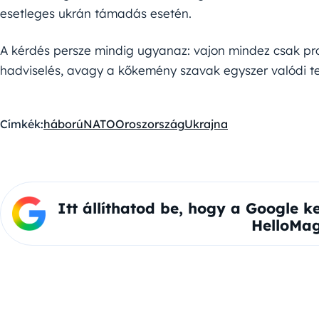
esetleges ukrán támadás esetén.
A kérdés persze mindig ugyanaz: vajon mindez csak 
hadviselés, avagy a kőkemény szavak egyszer valódi t
Címkék:
háború
NATO
Oroszország
Ukrajna
Itt állíthatod be, hogy a Google k
HelloMag