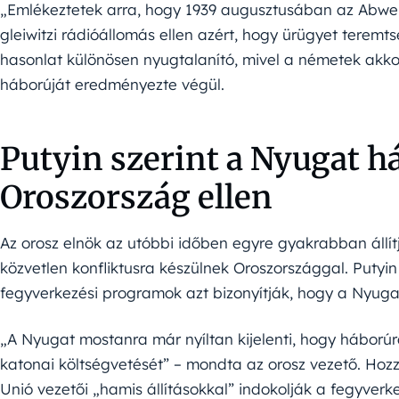
„Emlékeztetek arra, hogy 1939 augusztusában az Abwe
gleiwitzi rádióállomás ellen azért, hogy ürügyet teremtse
hasonlat különösen nyugtalanító, mivel a németek akkor
háborúját eredményezte végül.
Putyin szerint a Nyugat h
Oroszország ellen
Az orosz elnök az utóbbi időben egyre gyakrabban állí
közvetlen konfliktusra készülnek Oroszországgal. Putyin
fegyverkezési programok azt bizonyítják, hogy a Nyug
„A Nyugat mostanra már nyíltan kijelenti, hogy háborúra
katonai költségvetését” – mondta az orosz vezető. Hozz
Unió vezetői „hamis állításokkal” indokolják a fegyverke