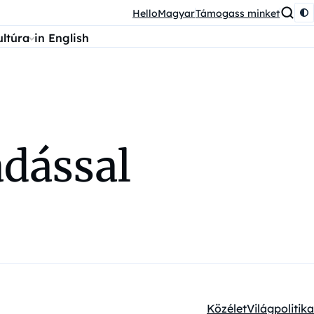
HelloMagyar
Támogass minket
ultúra
in English
adással
Közélet
Világpolitika