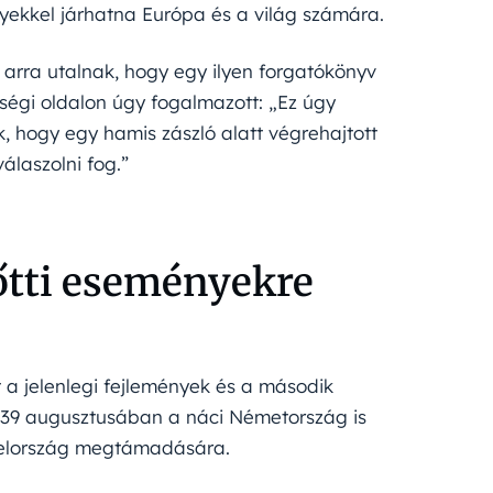
ekkel járhatna Európa és a világ számára.
ai arra utalnak, hogy egy ilyen forgatókönyv
sségi oldalon úgy fogalmazott: „Ez úgy
k, hogy egy hamis zászló alatt végrehajtott
álaszolni fog.”
őtti eseményekre
t a jelenlegi fejlemények és a második
 1939 augusztusában a náci Németország is
yelország megtámadására.