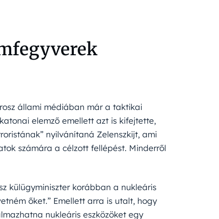
omfegyverek
orosz állami médiában már a taktikai
atonai elemző emellett azt is kifejtette,
ristának” nyilvánítaná Zelenszkijt, ami
atok számára a célzott fellépést. Minderről
osz külügyminiszter korábban a nukleáris
tném őket.” Emellett arra is utalt, hogy
almazhatna nukleáris eszközöket egy