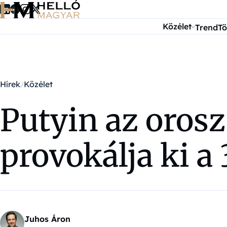
Ugrás a tartalomra
Közélet
Trend
Tö
Hírek
Közélet
Putyin az orosz
provokálja ki a 
Juhos Áron