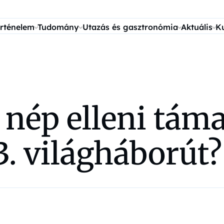
rténelem
Tudomány
Utazás és gasztronómia
Aktuális
K
 nép elleni tám
3. világháborút?