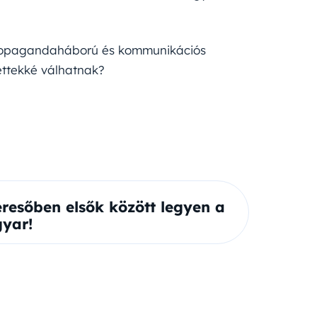
propagandaháború és kommunikációs
ettekké válhatnak?
eresőben elsők között legyen a
yar!