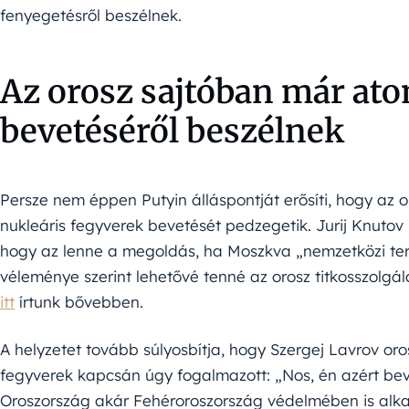
fenyegetésről beszélnek.
Az orosz sajtóban már at
bevetéséről beszélnek
Persze nem éppen Putyin álláspontját erősíti, hogy az 
nukleáris fegyverek bevetését pedzegetik. Jurij Knutov k
hogy az lenne a megoldás, ha Moszkva „nemzetközi terro
véleménye szerint lehetővé tenné az orosz titkosszolgál
itt
írtunk bővebben.
A helyzetet tovább súlyosbítja, hogy Szergej Lavrov or
fegyverek kapcsán úgy fogalmazott: „Nos, én azért beve
Oroszország akár Fehéroroszország védelmében is alk