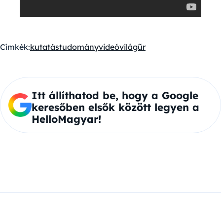
Címkék:
kutatás
tudomány
videó
világűr
Itt állíthatod be, hogy a Google
keresőben elsők között legyen a
HelloMagyar!