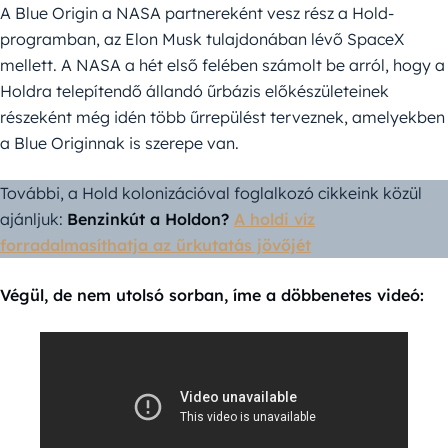
A Blue Origin a NASA partnereként vesz rész a Hold-
programban, az Elon Musk tulajdonában lévő SpaceX
mellett. A NASA a hét első felében számolt be arról, hogy a
Holdra telepítendő állandó űrbázis előkészületeinek
részeként még idén több űrrepülést terveznek, amelyekben
a Blue Originnak is szerepe van.
További, a Hold kolonizációval foglalkozó cikkeink közül
ajánljuk:
Benzinkút a Holdon?
A holdi víz
forradalmasíthatja az űrkutatás jövőjét
Végül, de nem utolsó sorban, íme a döbbenetes videó: