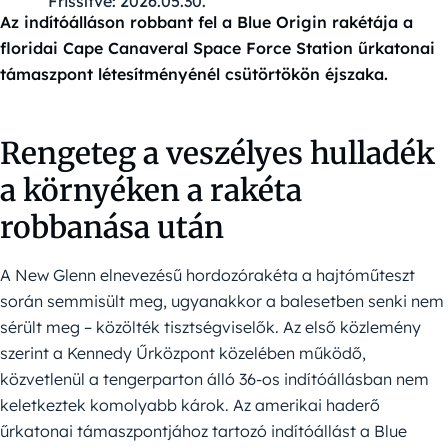
Frissítve:
2026.05.30.
Az indítóálláson robbant fel a Blue Origin rakétája a
floridai Cape Canaveral Space Force Station űrkatonai
támaszpont létesítményénél csütörtökön éjszaka.
Rengeteg a veszélyes hulladék
a környéken a rakéta
robbanása után
A New Glenn elnevezésű hordozórakéta a hajtóműteszt
során semmisült meg, ugyanakkor a balesetben senki nem
sérült meg – közölték tisztségviselők. Az első közlemény
szerint a Kennedy Űrközpont közelében működő,
közvetlenül a tengerparton álló 36-os indítóállásban nem
keletkeztek komolyabb károk. Az amerikai haderő
űrkatonai támaszpontjához tartozó indítóállást a Blue