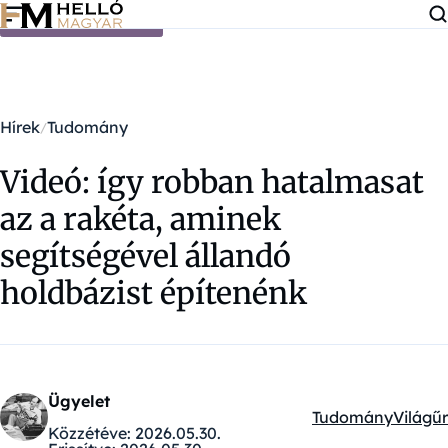
Ugrás a tartalomra
Hírek
Tudomány
Videó: így robban hatalmasat
az a rakéta, aminek
segítségével állandó
holdbázist építenénk
Ügyelet
Tudomány
Világűr
Kategóriák:
Közzétéve:
2026.05.30.