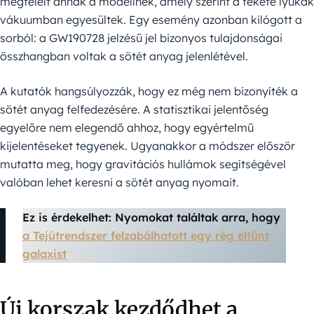
megfelelt annak a modellnek, amely szerint a fekete lyukak
vákuumban egyesültek. Egy esemény azonban kilógott a
sorból: a GW190728 jelzésű jel bizonyos tulajdonságai
összhangban voltak a sötét anyag jelenlétével.
A kutatók hangsúlyozzák, hogy ez még nem bizonyíték a
sötét anyag felfedezésére. A statisztikai jelentőség
egyelőre nem elegendő ahhoz, hogy egyértelmű
kijelentéseket tegyenek. Ugyanakkor a módszer először
mutatta meg, hogy gravitációs hullámok segítségével
valóban lehet keresni a sötét anyag nyomait.
Ez is érdekelhet: Nyomokat találtak arra, hogy
a Tejútrendszer felzabálhatott egy rég eltűnt
galaxist
Új korszak kezdődhet a