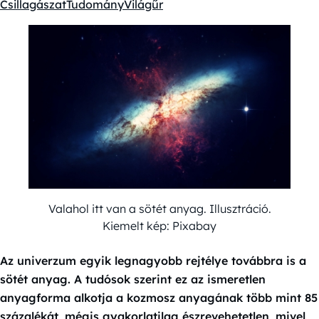
Csillagászat
Tudomány
Világűr
Kategóriák:
Valahol itt van a sötét anyag. Illusztráció.
Kiemelt kép: Pixabay
Az univerzum egyik legnagyobb rejtélye továbbra is a
sötét anyag. A tudósok szerint ez az ismeretlen
anyagforma alkotja a kozmosz anyagának több mint 85
százalékát, mégis gyakorlatilag észrevehetetlen, mivel