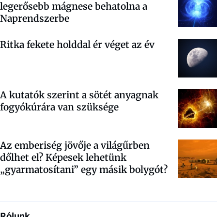
legerősebb mágnese behatolna a
Naprendszerbe
Ritka fekete holddal ér véget az év
A kutatók szerint a sötét anyagnak
fogyókúrára van szüksége
Az emberiség jövője a világűrben
dőlhet el? Képesek lehetünk
„gyarmatosítani” egy másik bolygót?
Rólunk