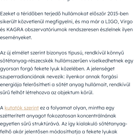
Ezeket a téridőben terjedő hullámokat először 2015-ben
sikerült közvetlenül megfigyelni, és ma már a LIGO, Virgo
és KAGRA obszervatóriumok rendszeresen észlelnek ilyen
eseményeket.
Az új elmélet szerint bizonyos típusú, rendkívül könnyű
sötétanyag-részecskék hullámszerűen viselkedhetnek egy
gyorsan forgó fekete lyuk közelében. A jelenséget
szuperradianciának nevezik: ilyenkor annak forgási
energiája felerősítheti a sötét anyag hullámait, rendkívül
sűrű felhőt létrehozva az objektum körül.
A
kutatók szerint
ez a folyamat olyan, mintha egy
szétterített anyagot fokozatosan koncentrálnának
egyetlen sűrű struktúrává. Az így kialakuló sötétanyag-
felhő akár jelentősen módosíthatja a fekete lyukak