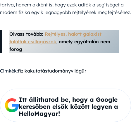
tartva, hanem akként is, hogy ezek adták a segítséget a
modern fizika egyik legnagyobb rejtélyének megfejtéséhez.
Olvass tovább:
Rejtélyes, halott galaxist
találtak csillagászok
, amely egyáltalán nem
forog
Címkék:
fizika
kutatás
tudomány
világűr
Itt állíthatod be, hogy a Google
keresőben elsők között legyen a
HelloMagyar!