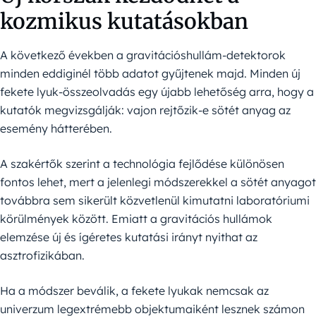
kozmikus kutatásokban
A következő években a gravitációshullám-detektorok
minden eddiginél több adatot gyűjtenek majd. Minden új
fekete lyuk-összeolvadás egy újabb lehetőség arra, hogy a
kutatók megvizsgálják: vajon rejtőzik-e sötét anyag az
esemény hátterében.
A szakértők szerint a technológia fejlődése különösen
fontos lehet, mert a jelenlegi módszerekkel a sötét anyagot
továbbra sem sikerült közvetlenül kimutatni laboratóriumi
körülmények között. Emiatt a gravitációs hullámok
elemzése új és ígéretes kutatási irányt nyithat az
asztrofizikában.
Ha a módszer beválik, a fekete lyukak nemcsak az
univerzum legextrémebb objektumaiként lesznek számon