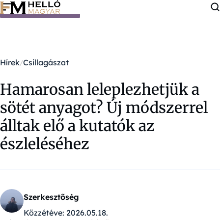
Ugrás a tartalomra
Hírek
Csillagászat
Hamarosan leleplezhetjük a
sötét anyagot? Új módszerrel
álltak elő a kutatók az
észleléséhez
Szerkesztőség
Közzétéve:
2026.05.18.