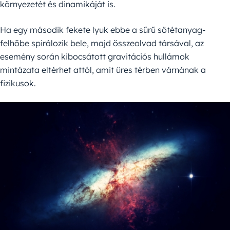
környezetét és dinamikáját is.
Ha egy második fekete lyuk ebbe a sűrű sötétanyag-
felhőbe spirálozik bele, majd összeolvad társával, az
esemény során kibocsátott gravitációs hullámok
mintázata eltérhet attól, amit üres térben várnának a
fizikusok.